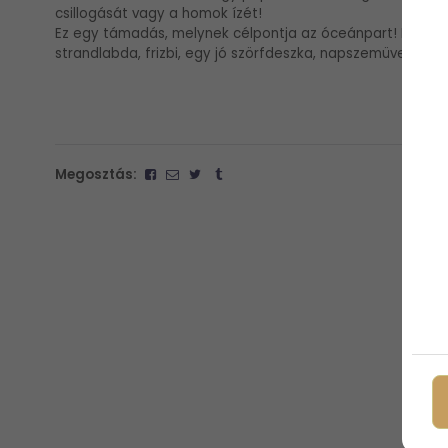
csillogását vagy a homok ízét!
Ez egy támadás, melynek célpontja az óceánpart! Fegyver
strandlabda, frizbi, egy jó szörfdeszka, napszemüveg és r
Megosztás: