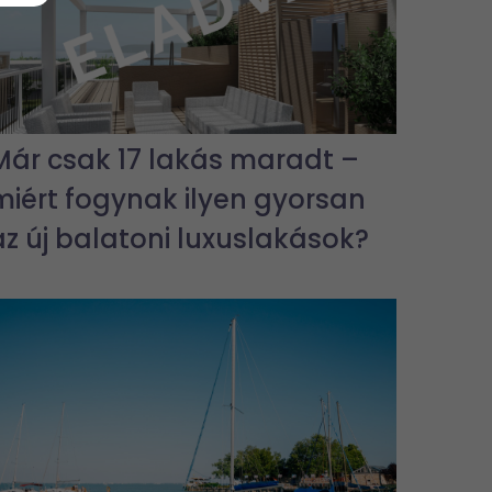
Már csak 17 lakás maradt –
miért fogynak ilyen gyorsan
az új balatoni luxuslakások?