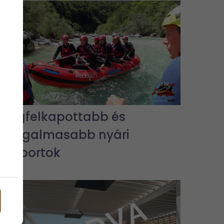
A legfelkapottabb és
legizgalmasabb nyári
vízisportok