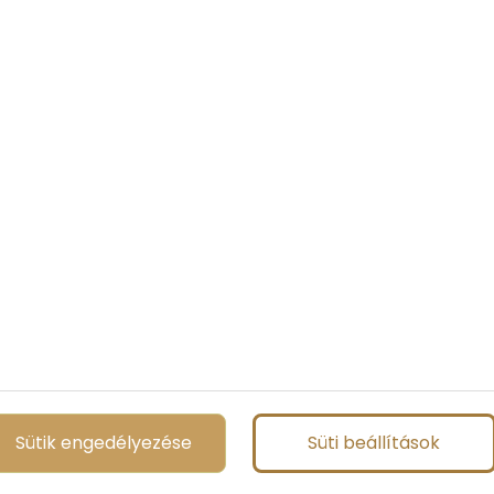
eink között tehát nem szerepel a jegyzetfüzet, csak a
emélhetőleg egy kis naptej.
Sütik engedélyezése
Süti beállítások