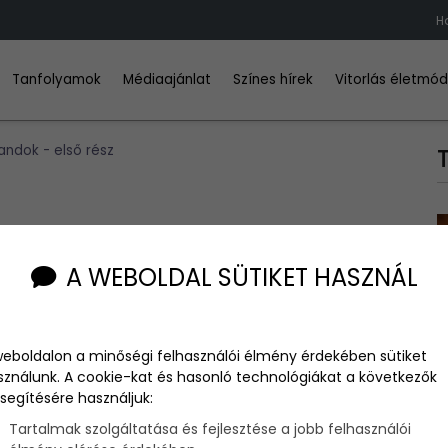
Ha
Tanfolyamok
Médiaajánlat
Színes hírek
Vitorlás életmó
andok - első rész
A WEBOLDAL SÜTIKET HASZNÁL
t arról, hogy mit is kínál számunkra ez a sziget. Fontos
weboldalon a minőségi felhasználói élmény érdekében sütiket
 függ az adott időpont természeti körülményeitől, mint
sználunk. A cookie-kat és hasonló technológiákat a következők
csapadékmennyiségétől. Így tehát lehetnek olyan strandok,
segítésére használjuk:
zintén paradicsomiak lehetnek, ha egy másik időszakban
nd sem szerepel Molokairól vagy Lanairól.
Tartalmak szolgáltatása és fejlesztése a jobb felhasználói