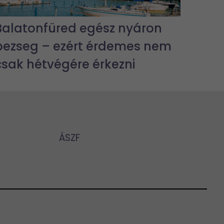
Balatonfüred egész nyáron
pezseg – ezért érdemes nem
csak hétvégére érkezni
ÁSZF