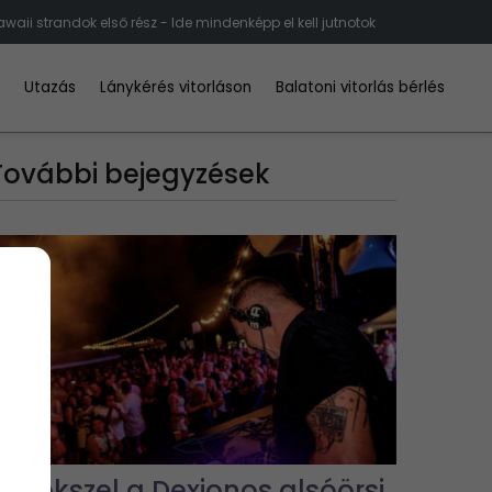
waii strandok első rész - Ide mindenképp el kell jutnotok
d
Utazás
Lánykérés vitorláson
Balatoni vitorlás bérlés
További bejegyzések
Emlékszel a Dexionos alsóörsi