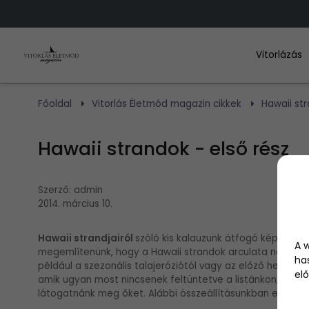
Vitorlázás
Főoldal
Vitorlás Életmód magazin cikkek
Hawaii str
Hawaii strandok - első rész
Szerző:
admin
2014. március 10.
Hawaii strandjairól
szóló kis kalauzunk átfogó képet nyúj
A 
megemlítenünk, hogy a Hawaii strandok arculata nagyban
ha
például a szezonális talajeróziótól vagy az előző hetek 
elő
amik ugyan most nincsenek feltüntetve a listánkon, de s
látogatnánk meg őket. Alábbi összeállításunkban egy stra