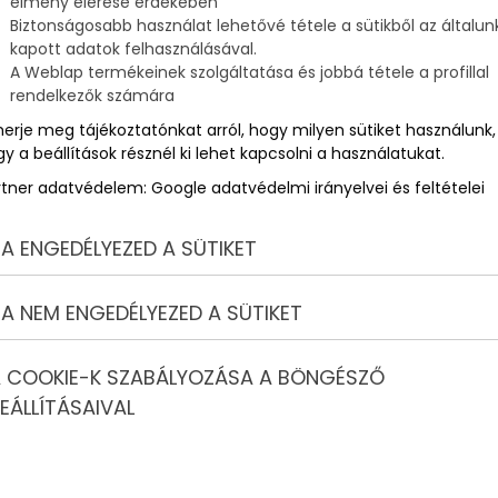
élmény elérése érdekében
Biztonságosabb használat lehetővé tétele a sütikből az általun
rand?
kapott adatok felhasználásával.
ú
A Weblap termékeinek szolgáltatása és jobbá tétele a profillal
rendelkezők számára
tott, amit általában hatalmas vulkanikus eredetű
annyi, színes trópusi hal gyülekezik. A víz színe a parttól
merje meg tájékoztatónkat arról, hogy milyen sütiket használunk,
tesen világosodik és a partnál már-már zöldeskéken
y a beállítások résznél ki lehet kapcsolni a használatukat.
 a felkavarodó homok, az óceáni törmelék (apró korall
rtner adatvédelem:
Google adatvédelmi irányelvei és feltételei
ik a víz áttetszőségét.
ami a legjobb, nincsenek a homokban kellemetlen rovarok
A ENGEDÉLYEZED A SÜTIKET
vizei fölött, addig délutánra feltámad a passzátszél és
 minden nyaralni vágyó vendégét, hiszen bőségesen találni
A NEM ENGEDÉLYEZED A SÜTIKET
 COOKIE-K SZABÁLYOZÁSA A BÖNGÉSZŐ
EÁLLÍTÁSAIVAL
kat, melyek alapján rangsorolunk. Tartsuk észben, hogy ez
árjuk az összes létező strandot Hawaiin és pontozzuk a víz