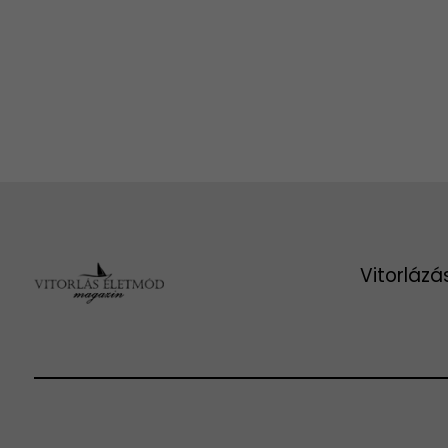
Vitorlázá