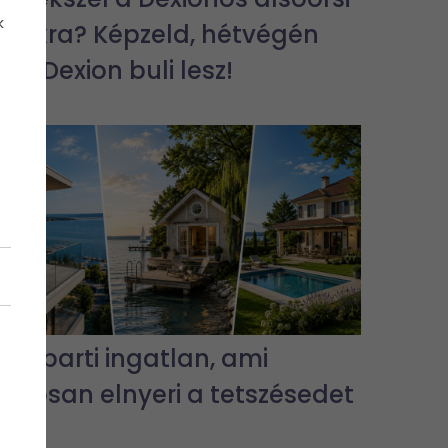
k
bulikra? Képzeld, hétvégén
jra Dexion buli lesz!
3 vízparti ingatlan, ami
biztosan elnyeri a tetszésedet