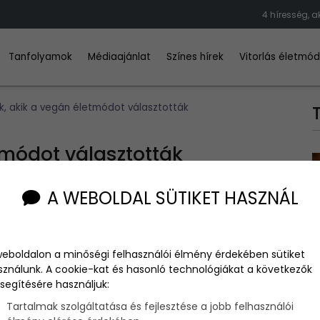
4 híresség, 
Tanfolyamok
Médiaajánlat
Színes hírek
Vitorlás életmó
k, akik a vegán életmódot választották
tmódot választották
A WEBOLDAL SÜTIKET HASZNÁL
rod képzelni az életed hús nélkül. Viszont sok olyan
weboldalon a minőségi felhasználói élmény érdekében sütiket
k meg!
sználunk. A cookie-kat és hasonló technológiákat a következők
segítésére használjuk:
Tartalmak szolgáltatása és fejlesztése a jobb felhasználói