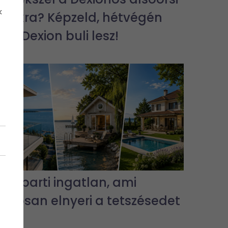
k
bulikra? Képzeld, hétvégén
jra Dexion buli lesz!
3 vízparti ingatlan, ami
biztosan elnyeri a tetszésedet