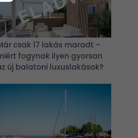
Már csak 17 lakás maradt –
miért fogynak ilyen gyorsan
az új balatoni luxuslakások?