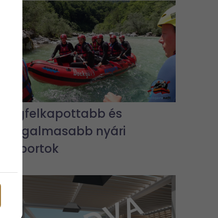
A legfelkapottabb és
legizgalmasabb nyári
vízisportok