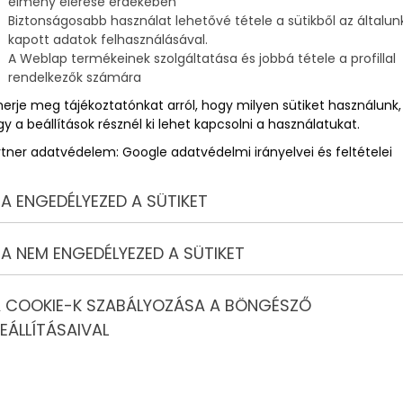
élmény elérése érdekében
Biztonságosabb használat lehetővé tétele a sütikből az általun
kapott adatok felhasználásával.
ú
A Weblap termékeinek szolgáltatása és jobbá tétele a profillal
rendelkezők számára
merje meg tájékoztatónkat arról, hogy milyen sütiket használunk,
y a beállítások résznél ki lehet kapcsolni a használatukat.
rtner adatvédelem:
Google adatvédelmi irányelvei és feltételei
A ENGEDÉLYEZED A SÜTIKET
A NEM ENGEDÉLYEZED A SÜTIKET
 COOKIE-K SZABÁLYOZÁSA A BÖNGÉSZŐ
EÁLLÍTÁSAIVAL