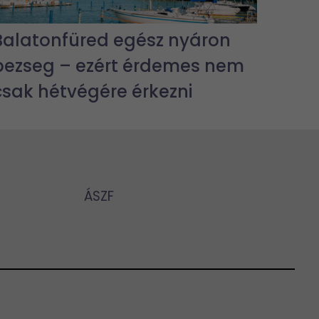
Balatonfüred egész nyáron
pezseg – ezért érdemes nem
csak hétvégére érkezni
ÁSZF