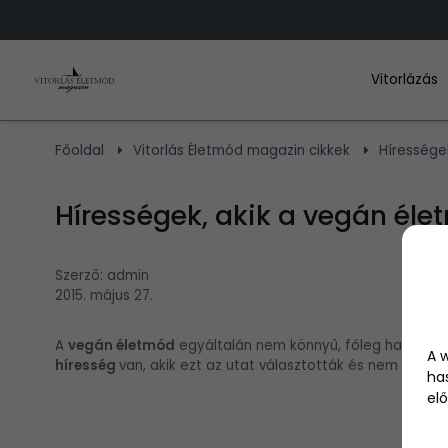
Vitorlázás
Főoldal
Vitorlás Életmód magazin cikkek
Híressége
Hírességek, akik a vegán éle
Szerző:
admin
2015. május 27.
A
vegán életmód
egyáltalán nem könnyű, főleg ha el se bí
A 
híresség
van, akik ezt az utat választották és nem bántá
ha
elő