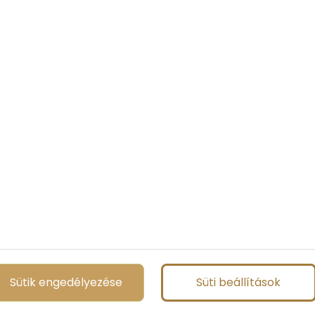
Sütik engedélyezése
Süti beállítások