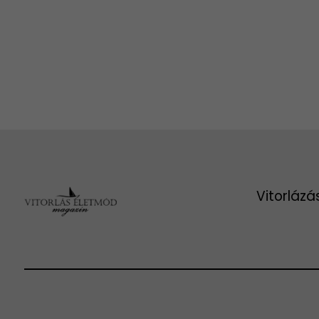
Vitorlázá