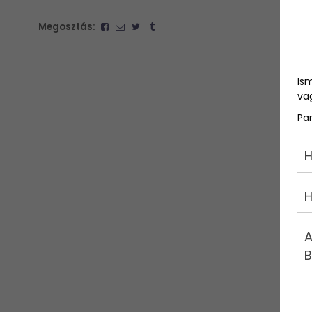
Megosztás:
Is
vag
Pa
H
H
A
B