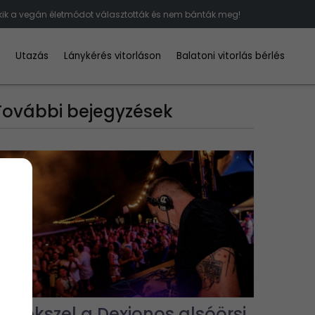
akik a vegán életmódot választották és nem bánták meg!
d
Utazás
Lánykérés vitorláson
Balatoni vitorlás bérlés
További bejegyzések
Emlékszel a Dexionos alsóörsi