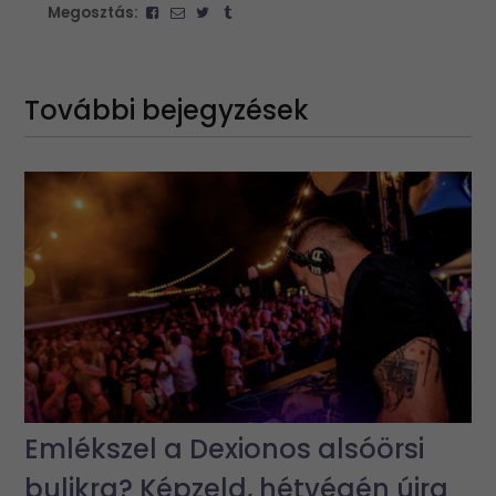
Megosztás:
További bejegyzések
Emlékszel a Dexionos alsóörsi
bulikra? Képzeld, hétvégén újra