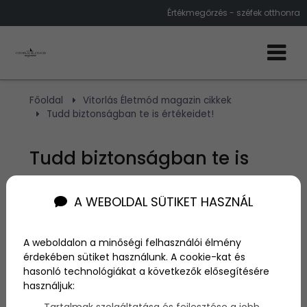
Értékmegőrzés - széfek otthonra
Főoldal
Vitorlás Életmód magazin cikkek
Tudd biztonságban te is értékeidet!
Tudd biztonságban te is
értékeidet!
A WEBOLDAL SÜTIKET HASZNÁL
Szerző:
admin
2016. május 3.
A weboldalon a minőségi felhasználói élmény
érdekében sütiket használunk. A cookie-kat és
hasonló technológiákat a következők elősegítésére
Ha már egy ideje azon törjük a fejünket, hogy
használjuk:
biztonságosabbá tegyük otthonunkat, érdemes
elgondokodni azon is, hogy mennyi mindent
Tartalmak szolgáltatása és fejlesztése a jobb