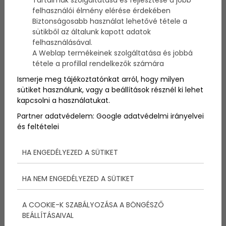
szeretnénk biztos helyen tárolni. Amennyiben csak
felhasználói élmény elérése érdekében
kisebb tárgyakról van szó, nem érdemes nagy
Biztonságosabb használat lehetővé tétele a
beruházásokat fontolgatni, az elegjobb, ha veszünk
sütikből az általunk kapott adatok
egy
kisméretű széf
et a házunkba/lakásunkba, mely
felhasználásával.
ilyen szempontból nagyszerű választás lehet.
A Weblap termékeinek szolgáltatása és jobbá
tétele a profillal rendelkezők számára
Ismerje meg tájékoztatónkat arról, hogy milyen
Széfek sokféle méretben és kivitelben kaphatók, ezt
nyilván mindannyian tudjuk. Az azonban nem
sütiket használunk, vagy a beállítások résznél ki lehet
mindegy, hogy logikusan végiggondolva mire is
kapcsolni a használatukat.
szeretnénk használni. Csak akkor érdemes beruházni
Partner adatvédelem:
Google adatvédelmi irányelvei
egy ilyen komoly dologba, ha használjuk is majd -
és feltételei
akkor viszont olyat célszerű beszerezni, amellyel
hosszútávra tervezhetünk.
HA ENGEDÉLYEZED A SÜTIKET
A széfek különböző biztonsági fokozattal
rendelkeznek – A, AA, S1, B, S2, C, D, F, G -, melyek
HA NEM ENGEDÉLYEZED A SÜTIKET
közt a különbségek azt jelzik, hogy a széf rögzítése
mekkora feszítőerőnek képes ellenállni, valamint
hogy mennyi, milyen és mekkora dübellel vannak
A COOKIE-K SZABÁLYOZÁSA A BÖNGÉSZŐ
rögzítve. Mindezek alapján akár több százmillió
BEÁLLÍTÁSAIVAL
forintig is terjedhet a biztosító kockázatvállalása.