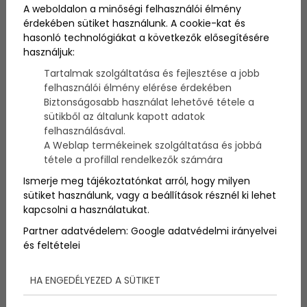
A weboldalon a minőségi felhasználói élmény
érdekében sütiket használunk. A cookie-kat és
Szerző:
admin
hasonló technológiákat a következők elősegítésére
2024. július 29.
használjuk:
Tartalmak szolgáltatása és fejlesztése a jobb
120 ezren nézték az élő közvetítést és több, mint
felhasználói élmény elérése érdekében
félmillióan látták a közösségi médiában az év
legnagyobb és legrangosabb vitorlásversenyét, az
Biztonságosabb használat lehetővé tétele a
56. Kékszalag Raiffeisen Nagydíjat, amelyet a Forma
sütikből az általunk kapott adatok
1-es autóversenyekhez hasonlítható izgalmas csata
felhasználásával.
végén az MLS Raiffeisen Fifty-Fifty katamarán nyert
A Weblap termékeinek szolgáltatása és jobbá
meg, Józsa Márton kormányos irányításával. Egy női
tétele a profillal rendelkezők számára
egység volt a legkitartóbb, több mint 41 órát
Ismerje meg tájékoztatónkat arról, hogy milyen
töltöttek a vízen.
sütiket használunk, vagy a beállítások résznél ki lehet
kapcsolni a használatukat.
Így zajlott a Kékszalag,
Partner adatvédelem:
Google adatvédelmi irányelvei
és feltételei
Európa legnagyobb
tókerülő vitorlásversenye
HA ENGEDÉLYEZED A SÜTIKET