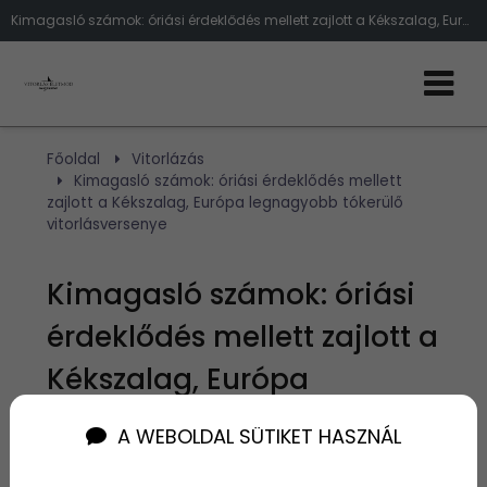
Kimagasló számok: óriási érdeklődés mellett zajlott a Kékszalag, Európa legnagyobb tókerülő vitorlásversenye
Főoldal
Vitorlázás
Kimagasló számok: óriási érdeklődés mellett
zajlott a Kékszalag, Európa legnagyobb tókerülő
vitorlásversenye
Kimagasló számok: óriási
érdeklődés mellett zajlott a
Kékszalag, Európa
legnagyobb tókerülő
A WEBOLDAL SÜTIKET HASZNÁL
vitorlásversenye