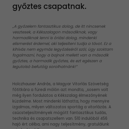
győztes csapatnak.
„A győzelem fantasztikus dolog, de itt nincsenek
vesztesek, a Kékszalagon másodiknak, vagy
harmadiknak lenni is óriási dolog, mindenki
elismerést érdemel, aki teljesíteni tudja a távot. Ez a
kihívás nem egymás legyőzéséről szól, úgy szoktam
fogalmazni, hogy a bajnok mellett van a második
győztes, a harmadik győztes, és ezt egészen a
legutolsó befutóig sorolhatnánk!”
Holczhauser András, a Magyar Vitorlás Szövetség
főtitkára a füredi mólón azt mondta, „sosem volt
még ilyen fordulatos a Kékszalag élmezőnyének
küzdelme. Most mindenki láthatta, hogy mennyire
izgalmas, milyen változatos sportág a vitorlázás. A
csúcsteljesítmények mögött fantasztikus tudás,
technika és csapatszellem van. 510 indulóból 456
hajó ért célba, ami nagy teljesítmény, gratulálunk