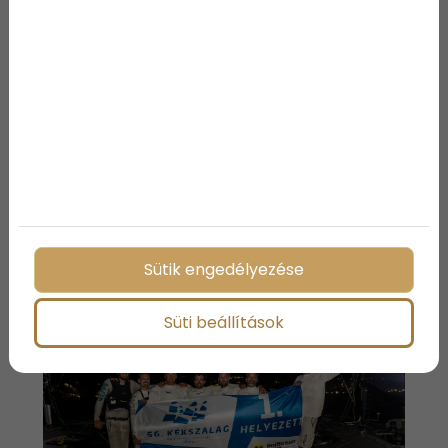
közlekedési dugót okoztak, majd még épp időben
átjutottak a Tihanyi-szoroson.
A füredi befutó előtt a szélviszonyok inkább a Fifty-
Fifty-nek kedveztek, amely a Forma 1-es futamokra
emlékeztető módon üldözte az élen haladó Prospex-
Deltát és drámai csatában, az utolsó pillanatokban
előzte meg. Így több mint 12 órás küzdelem végén
elsőként az MLS Raiffeisen Fifty Fifty haladt át a
balatonfüredi móló előtti célvonalon. A második a
Prospex-Delta Sailing Team, a harmadik pedig az
RSM Sailing Team lett, Litkey Farkas a Process
Solutions katamaránnal negyedikként ért célba.
Sütik engedélyezése
Süti beállítások