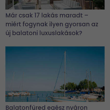
Már csak 17 lakás maradt –
miért fogynak ilyen gyorsan az
új balatoni luxuslakások?
Balatonfüred egész nyáron