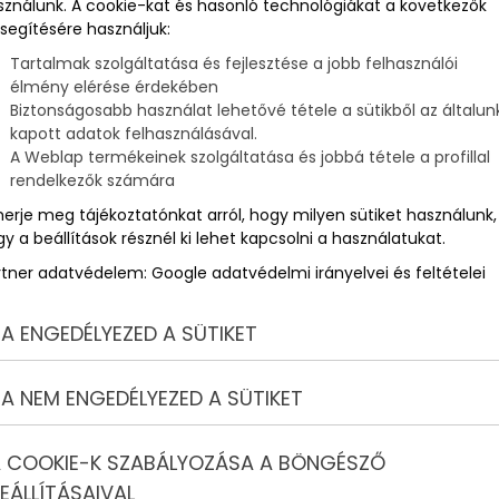
sználunk. A cookie-kat és hasonló technológiákat a következők
segítésére használjuk:
Tartalmak szolgáltatása és fejlesztése a jobb felhasználói
ú
élmény elérése érdekében
Biztonságosabb használat lehetővé tétele a sütikből az általun
kapott adatok felhasználásával.
A Weblap termékeinek szolgáltatása és jobbá tétele a profillal
rendelkezők számára
merje meg tájékoztatónkat arról, hogy milyen sütiket használunk,
y a beállítások résznél ki lehet kapcsolni a használatukat.
rtner adatvédelem:
Google adatvédelmi irányelvei és feltételei
A ENGEDÉLYEZED A SÜTIKET
A NEM ENGEDÉLYEZED A SÜTIKET
 COOKIE-K SZABÁLYOZÁSA A BÖNGÉSZŐ
EÁLLÍTÁSAIVAL