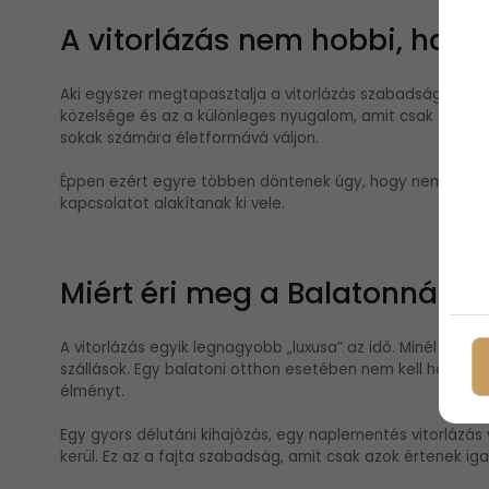
A vitorlázás nem hobbi, han
Aki egyszer megtapasztalja a vitorlázás szabadságát, neh
közelsége és az a különleges nyugalom, amit csak a vízen 
sokak számára életformává váljon.
Éppen ezért egyre többen döntenek úgy, hogy nemcsak id
kapcsolatot alakítanak ki vele.
Miért éri meg a Balatonnál lak
A vitorlázás egyik legnagyobb „luxusa” az idő. Minél közel
szállások. Egy balatoni otthon esetében nem kell hosszú 
élményt.
Egy gyors délutáni kihajózás, egy naplementés vitorlázás 
kerül. Ez az a fajta szabadság, amit csak azok értenek ig