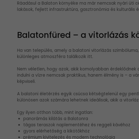
Ráadásul a Balaton környéke ma már nemcsak nyári úti c
lakások, fejlett infrastruktúra, gasztronómia és kulturális é
Balatonfüred – a vitorlázás k
Ha van település, amely a balatoni vitorlázás szimbóluma
különleges atmoszféra találkozik itt.
Nem véletlen, hogy azok, akik komolyabban érdeklődnek a v
indulni a vízre nemcsak praktikus, hanem élmény is – a v
képviseli.
A balatoni életérzés egyik csúcsa kétségtelenül egy pent
különösen azok számára lehetnek ideálisak, akik a vitorl
Egy ilyen otthon több, mint ingatlan:
panorámás kilátás a Balatonra
tágas teraszok naplementéhez és reggeli kávéhoz
gyors elérhetőség a kikötőkhöz
prémium kivitelezés és modern technológia