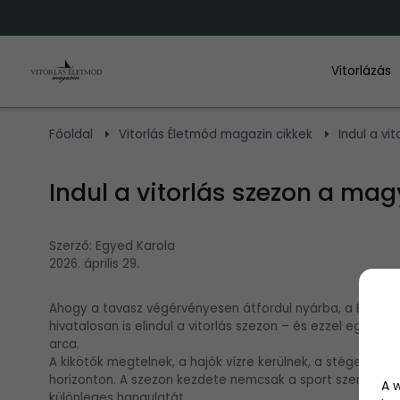
Vitorlázás
Főoldal
Vitorlás Életmód magazin cikkek
Indul a v
Indul a vitorlás szezon a ma
Szerző:
Egyed Karola
2026. április 29.
Ahogy a tavasz végérvényesen átfordul nyárba, a Balaton 
hivatalosan is elindul a vitorlás szezon – és ezzel együt
arca.
A kikötők megtelnek, a hajók vízre kerülnek, a stégek körü
horizonton. A szezon kezdete nemcsak a sport szerelmese
A 
különleges hangulatát.