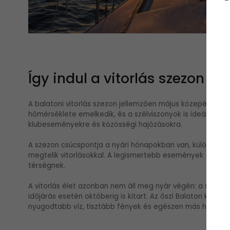
Így indul a vitorlás szezon
A balatoni vitorlás szezon jellemzően május közepén kezdőd
hőmérséklete emelkedik, és a szélviszonyok is ideálisabba
klubeseményekre és közösségi hajózásokra.
A szezon csúcspontja a nyári hónapokban van, különösen j
megtelik vitorlásokkal. A legismertebb események – mint 
térségnek.
A vitorlás élet azonban nem áll meg nyár végén: a szezo
időjárás esetén októberig is kitart. Az őszi Balaton külön
nyugodtabb víz, tisztább fények és egészen más hangula