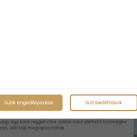
em életforma
ezen mond le róla. A csend, a szél ereje, a természet
lehet átélni – mind hozzájárulnak ahhoz, hogy a vitorlázás
őszakosan szeretnék élvezni a Balatont, hanem állandóbb
ni, ha szeret vitorlázni?
ebb van valaki a vízhez, annál spontánabbá válhatnak a vízre
Sütik engedélyezése
Süti beállítások
utakat tervezni, csomagolni vagy hétvégékre korlátozni az
vagy egy korai reggeli vízre szállás mind elérhető közelségbe
azán, akik már megtapasztalták.