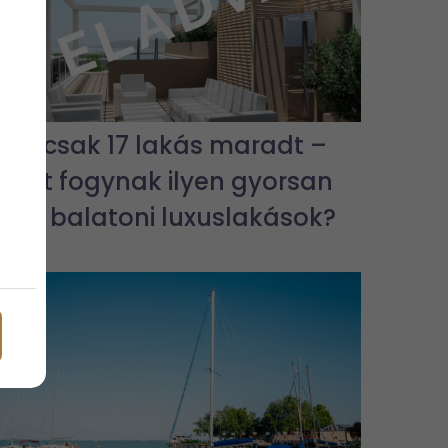
Már csak 17 lakás maradt –
miért fogynak ilyen gyorsan
az új balatoni luxuslakások?