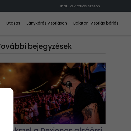
Indul a vitorlás szezon
d
Utazás
Lánykérés vitorláson
Balatoni vitorlás bérlés
További bejegyzések
Emlékszel a Dexionos alsóörsi