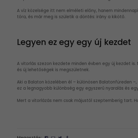
A víz közelsége itt nem elméleti előny, hanem mindennap
tóra, és már meg is születik a döntés: irány a kikötő.
Legyen ez egy egy új kezdet
A vitorlás szezon kezdete minden évben egy új kezdet is. 
és új lehetőségek is megszületnek.
Aki a Balaton közelében él – különösen Balatonfüreden –,
ez a legnagyobb különbség egy egyszerű nyaralás és egy 
Mert a vitorlázás nem csak májustól szeptemberig tart. 
Megosztás: