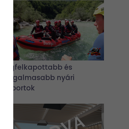
A legfelkapottabb és
legizgalmasabb nyári
vízisportok