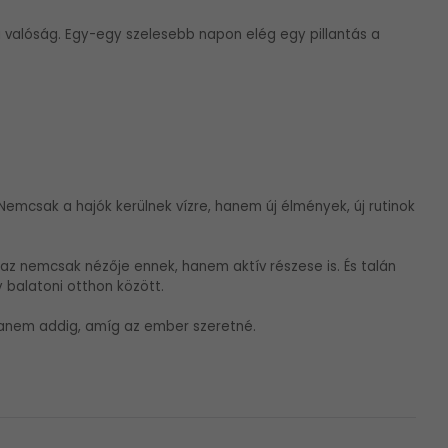
i valóság. Egy-egy szelesebb napon elég egy pillantás a
Nemcsak a hajók kerülnek vízre, hanem új élmények, új rutinok
 az nemcsak nézője ennek, hanem aktív részese is. És talán
balatoni otthon között.
Hanem addig, amíg az ember szeretné.