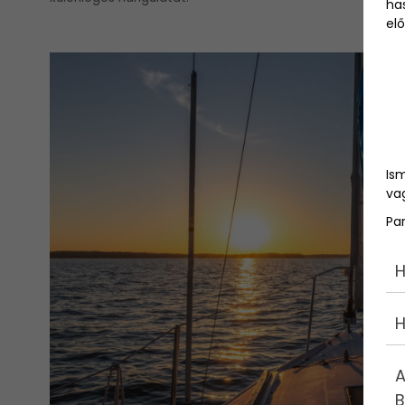
ha
elő
Is
vag
Pa
H
H
A
B