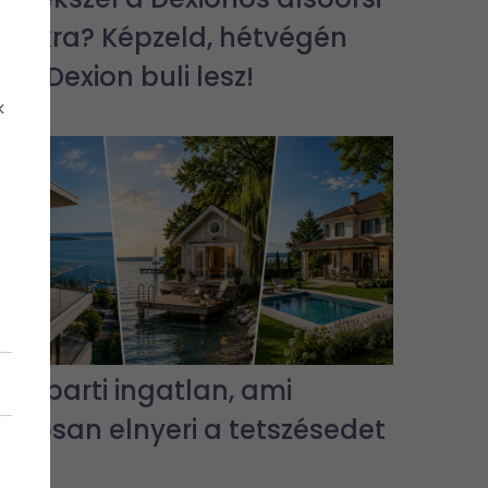
bulikra? Képzeld, hétvégén
jra Dexion buli lesz!
k
3 vízparti ingatlan, ami
biztosan elnyeri a tetszésedet