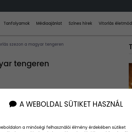
Tanfolyamok
Médiaajánlat
Színes hírek
Vitorlás életmó
itorlás szezon a magyar tengeren
gyar tengeren
partján valami különleges történik. Május közepén
A WEBOLDAL SÜTIKET HASZNÁL
t életre kel a tó egy egészen más, elegánsabb és szabadabb
l pezsgés indul, és egyre több fehér vitorla jelenik meg a
inek fontos, hanem mindenkinek, aki szereti a Balaton
weboldalon a minőségi felhasználói élmény érdekében sütiket