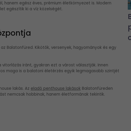
él, hanem egész éves, prémium életkörnyezet is. Modern
let egészítik ki a víz közelségét.
özpontja
, az Balatonfüred. Kikötők, versenyek, hagyományok és egy
itorlázás iránt, gyakran ezt a várost választják. Innen
áros maga is a balatoni életérzés egyik legmagasabb szintjét
house lakás. Az
eladó penthouse lakások
Balatonfüreden
ázást nemcsak hobbinak, hanem életformának tekintik.