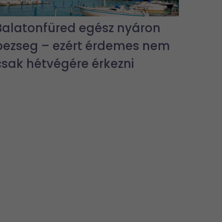
Balatonfüred egész nyáron
pezseg – ezért érdemes nem
csak hétvégére érkezni