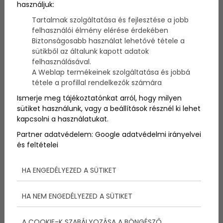
használjuk:
Az idei évben közel nyolcszáz magyar fiatal számára
nyílik meg ismét a lehetőség az ingyenes európai
Tartalmak szolgáltatása és fejlesztése a jobb
vonatbérletek megszerzésére.
felhasználói élmény elérése érdekében
Biztonságosabb használat lehetővé tétele a
sütikből az általunk kapott adatok
felhasználásával.
A Weblap termékeinek szolgáltatása és jobbá
tétele a profillal rendelkezők számára
Ismerje meg tájékoztatónkat arról, hogy milyen
sütiket használunk, vagy a beállítások résznél ki lehet
kapcsolni a használatukat.
Partner adatvédelem:
Google adatvédelmi irányelvei
és feltételei
HA ENGEDÉLYEZED A SÜTIKET
Ezekkel a feltételekkel
HA NEM ENGEDÉLYEZED A SÜTIKET
kaphatsz ingyenes európai
A COOKIE-K SZABÁLYOZÁSA A BÖNGÉSZŐ