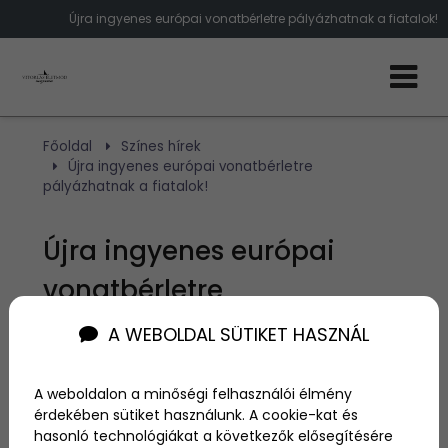
Újra ingyenes európai vonatbérletre pályázhatnak a fiatalok!
Főoldal
Színes hírek
Újra ingyenes európai vonatbérletre
pályázhatnak a fiatalok!
Újra ingyenes európai
vonatbérletre
pályázhatnak a fiatalok!
A WEBOLDAL SÜTIKET HASZNÁL
Szerző:
admin
A weboldalon a minőségi felhasználói élmény
2024. április 15.
érdekében sütiket használunk. A cookie-kat és
hasonló technológiákat a következők elősegítésére