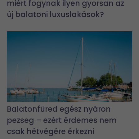
miért fogynak ilyen gyorsan az
új balatoni luxuslakások?
Balatonfüred egész nyáron
pezseg – ezért érdemes nem
csak hétvégére érkezni