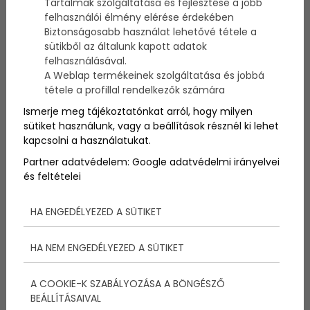
Tartalmak szolgáltatása és fejlesztése a jobb
landolt a Budapest Liszt Ferenc Nemzetközi
felhasználói élmény elérése érdekében
Repülőtéren
.
Biztonságosabb használat lehetővé tétele a
sütikből az általunk kapott adatok
felhasználásával.
A Weblap termékeinek szolgáltatása és jobbá
tétele a profillal rendelkezők számára
Budapest - Tel Aviv járat -
Ismerje meg tájékoztatónkat arról, hogy milyen
sütiket használunk, vagy a beállítások résznél ki lehet
a turizmus fellendulése
kapcsolni a használatukat.
Partner adatvédelem:
Google adatvédelmi irányelvei
Váradi János, az El Al magyarországi igazgatója azt
és feltételei
mondta, a négyszáz férőhelyes gép kedden közel
teltházzal közlekedett és a többi járatra is nagyon
HA ENGEDÉLYEZED A SÜTIKET
nehéz már jegyet venni, a töltöttségi adat közel száz
százalék. A járatokkal általában izraeli
turistacsoportok érkeznek Magyarországra, de
HA NEM ENGEDÉLYEZED A SÜTIKET
magyar turisták és üzleti utazók is igénybe veszik. A
nagyobb gép beállítását a Magyarország és Izrael
A COOKIE-K SZABÁLYOZÁSA A BÖNGÉSZŐ
közötti turizmus fellendülése indokolja.
BEÁLLÍTÁSAIVAL