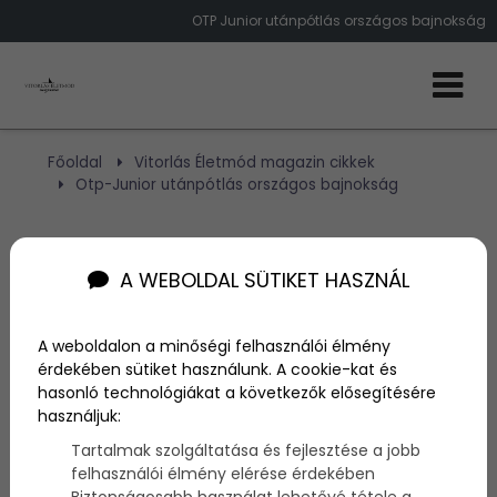
OTP Junior utánpótlás országos bajnokság
Főoldal
Vitorlás Életmód magazin cikkek
Otp-Junior utánpótlás országos bajnokság
Otp-Junior utánpótlás
A WEBOLDAL SÜTIKET HASZNÁL
országos bajnokság
A weboldalon a minőségi felhasználói élmény
Szerző:
admin
érdekében sütiket használunk. A cookie-kat és
2011. augusztus 15.
hasonló technológiákat a következők elősegítésére
használjuk:
2011-ben a Magyar Vitorlás Szövetség, a
Tartalmak szolgáltatása és fejlesztése a jobb
Balatonfüredi Yacht Club és az OTP-Junior közösen
felhasználói élmény elérése érdekében
rendezi az utánpótlás korú (10-21 év közötti)