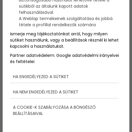
Biztonságosabb használat lehetővé tétele a
versenyzők bajnokságát, amely egyben a CECC
sütikből az általunk kapott adatok
nemzetközi Cadet verseny is egyben.
felhasználásával.
A Weblap termékeinek szolgáltatása és jobbá
tétele a profillal rendelkezők számára
MAGYAR KÖZTÁRSASÁG
Ismerje meg tájékoztatónkat arról, hogy milyen
OTP-JUNIOR UTÁNPÓTLÁS
sütiket használunk, vagy a beállítások résznél ki lehet
kapcsolni a használatukat.
ORSZÁGOS BAJNOKSÁGA
Partner adatvédelem:
Google adatvédelmi irányelvei
(augusztus 18-22)
és feltételei
A versenyen rajthoz áll a teljes magyar mezőny és
HA ENGEDÉLYEZED A SÜTIKET
résztvevőket várunk Lengyelországból,
Csehországból, Szlovéniából, Szlovákiából,
HA NEM ENGEDÉLYEZED A SÜTIKET
Horvátországból.
A résztvevő hajóosztályok: Optimist, Cadet, Laser
A COOKIE-K SZABÁLYOZÁSA A BÖNGÉSZŐ
4.7, Laser Radial, 420, 470 junior.
BEÁLLÍTÁSAIVAL
A verseny alkalmából, több a gyerekek számára
szórakoztató ajándék és program várja a