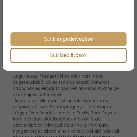
egy védő zátony veszi fel az Atlanti-óceán
hullámainak erejét, nyugodt lagúnákat hozva létre a
part mentén. Ezek az óriási medencék tele vannak
angyalhalakkal, snapperekkel és papagájhalakkal,
amelyek az elkorn- és agykorall sziklákon
ropogtatnak.
Sütik engedélyezése
Süti beállítások
Anguilla
Anguilla egy főszigetből és több part menti
szigetecskéből áll, és számos hosszú homokos
strandnak és eldugott öbölnek ad otthont, amelyek
csak hajóval érhetők el.
Anguilla az idilli trópusi strandok természetes
szépségéről szól. Ez a képregényes képeslapok
tárgya, és a Sandy Island és a Prickly Pear Cays a
kötelező látnivalók listájának élén áll. Stabil
zátonycipővel felfedezheti a Prickly Pear East
nyugati végét alkotó elhalt korallokból álló holdbéli