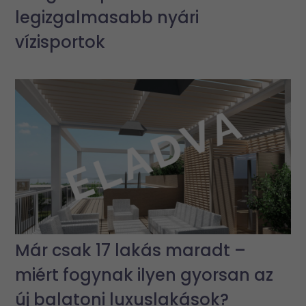
legizgalmasabb nyári
vízisportok
Már csak 17 lakás maradt –
miért fogynak ilyen gyorsan az
új balatoni luxuslakások?