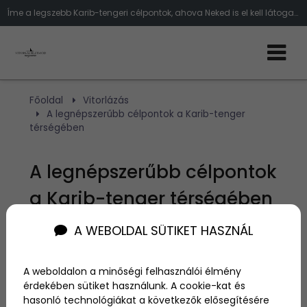
Íme a legszebb Karib-tengeri célpontok, ahova Neked is el kell látogatnod!
Főoldal
Vitorlázás
A legnépszerűbb célpontok a Karib-tenger
térségében
A legnépszerűbb célpontok
a Karib-tenger térségében
A WEBOLDAL SÜTIKET HASZNÁL
Szerző:
admin
2022. november 28.
A weboldalon a minőségi felhasználói élmény
érdekében sütiket használunk. A cookie-kat és
Ha szeretnél kilépni a mostani fagyos időből és
hasonló technológiákat a következők elősegítésére
szeretsz vitorlázni, akkor irány a Karib-tenger!