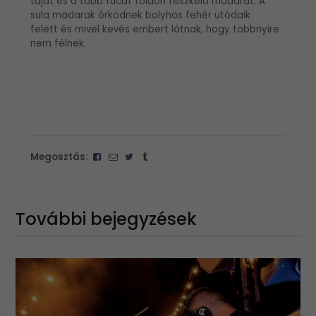
tájat és a több tucat földön fészkelő madarat. A
sula madarak őrködnek bolyhos fehér utódaik
felett és mivel kevés embert látnak, hogy többnyire
nem félnek.
Megosztás:
További bejegyzések