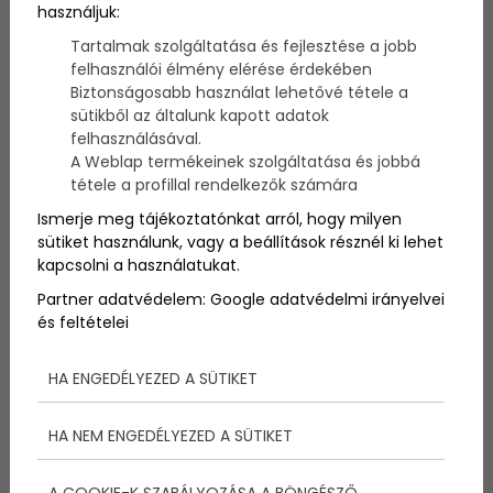
használjuk:
Bemutatunk 10 gyönyörű úticélt a Karib térségben,
amit imádni fogsz!
Tartalmak szolgáltatása és fejlesztése a jobb
felhasználói élmény elérése érdekében
Biztonságosabb használat lehetővé tétele a
sütikből az általunk kapott adatok
felhasználásával.
A Weblap termékeinek szolgáltatása és jobbá
tétele a profillal rendelkezők számára
Ismerje meg tájékoztatónkat arról, hogy milyen
sütiket használunk, vagy a beállítások résznél ki lehet
kapcsolni a használatukat.
Partner adatvédelem:
Google adatvédelmi irányelvei
és feltételei
HA ENGEDÉLYEZED A SÜTIKET
Culebra
HA NEM ENGEDÉLYEZED A SÜTIKET
Culebra egy viszonylag kicsi, lakatlan
A COOKIE-K SZABÁLYOZÁSA A BÖNGÉSZŐ
sziget, körülötte öblökből álló szigetcsoport