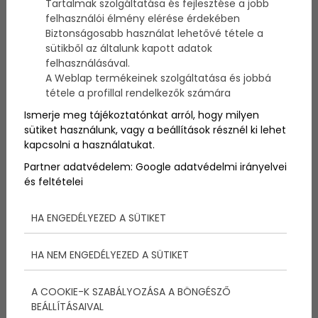
Tartalmak szolgáltatása és fejlesztése a jobb
üresedett meg.
felhasználói élmény elérése érdekében
Biztonságosabb használat lehetővé tétele a
Az Emberi Erőforrások Minisztériuma sportért és
sütikből az általunk kapott adatok
ifjúságért felelős államtitkárságának csütörtöki
felhasználásával.
közlése szerint a kormány elfogadta a nemzet
A Weblap termékeinek szolgáltatása és jobbá
sportolóinak egyhangú javaslatát, s ennek alapján
tétele a profillal rendelkezők számára
ítélte oda a címet.
Ismerje meg tájékoztatónkat arról, hogy milyen
sütiket használunk, vagy a beállítások résznél ki lehet
kapcsolni a használatukat.
Partner adatvédelem:
Google adatvédelmi irányelvei
A címet és a vele járó életjáradékot tizenkét olyan
és feltételei
sportoló viseli, illetve kapja, aki betöltötte hatvanadik
életévét, kimagasló eredményt ért el, és aktív
sportpályafutása után is fontos szerepet töltött be
HA ENGEDÉLYEZED A SÜTIKET
a magyar sportéletben.
HA NEM ENGEDÉLYEZED A SÜTIKET
A COOKIE-K SZABÁLYOZÁSA A BÖNGÉSZŐ
A közlemény emlékeztet arra, hogy 2011-ben
BEÁLLÍTÁSAIVAL
jelentősen módosultak a cím adományozásának