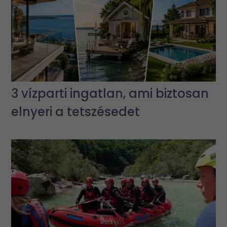
3 vízparti ingatlan, ami biztosan
elnyeri a tetszésedet