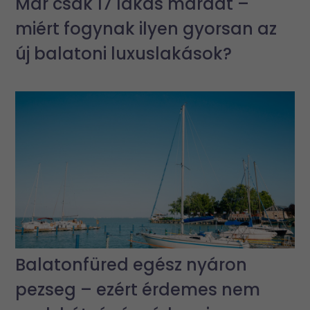
Már csak 17 lakás maradt –
miért fogynak ilyen gyorsan az
új balatoni luxuslakások?
Balatonfüred egész nyáron
pezseg – ezért érdemes nem