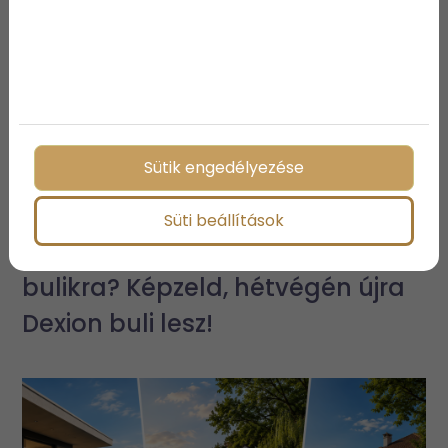
Sütik engedélyezése
Süti beállítások
Emlékszel a Dexionos alsóörsi
bulikra? Képzeld, hétvégén újra
Dexion buli lesz!