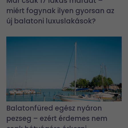
Már csak 17 lakás maradt –
miért fogynak ilyen gyorsan az
új balatoni luxuslakások?
Balatonfüred egész nyáron
pezseg – ezért érdemes nem