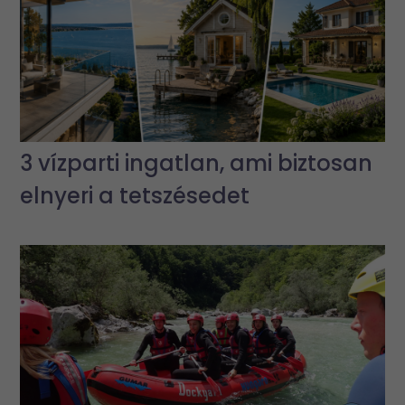
3 vízparti ingatlan, ami biztosan
elnyeri a tetszésedet