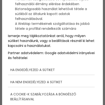
Hogyan látta a versenyt belülről a győztes Litkey
felhasználói élmény elérése érdekében
Farkas? Milyen volt hajózni a Raffica hajón, Csury
Biztonságosabb használat lehetővé tétele a
Zoltánnal. Az első női asso hajó kapitánya Magyar
sütikből az általunk kapott adatok
Vilma. Miért nem indult Bódi Sylvi idén a kékszalagon?
felhasználásával.
Megtudjuk személyesen tőlük. Sorozatunk első
A Weblap termékeinek szolgáltatása és jobbá
részében Magyar Vilma riportja.
tétele a profillal rendelkezők számára
Ismerje meg tájékoztatónkat arról, hogy milyen
Magyar Vilma – Verseny
sütiket használunk, vagy a beállítások résznél ki lehet
kapcsolni a használatukat.
vitorlázó – Az egyetlen női
Partner adatvédelem:
Google adatvédelmi irányelvei
Asso csapat kapitánya.
és feltételei
Kékszalag eredmények
HA ENGEDÉLYEZED A SÜTIKET
2008
HA NEM ENGEDÉLYEZED A SÜTIKET
Hajzer Bence: Hogy éreztétek magatokat az idei
Kékszalagon, hogy sikerült a verseny az osztályban
A COOKIE-K SZABÁLYOZÁSA A BÖNGÉSZŐ
női csapatként?
BEÁLLÍTÁSAIVAL
Magyar Vilma: Elsőként indult a Kékszalagon női