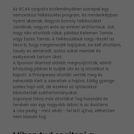
Az RC44 csapata közleményében szerepel egy
nemzetközi felkészülési program, és mindenképpen
nyerni akarnak. Nagyon komoly felkészülést
csinálnak, nagyon erős az emberi erőforrásuk. Sok
nagy név vitorlázik náluk, például Kelemen Tamás
vagy Eszes Tamás. A felkészülésük nagy részét az
teszi ki, hogy megismerjék hajójukat, be kell vitorlázni,
tavaly ez elmaradt, azóta sokat mentek és
esélyesnek tartom őket.
A Sponsor Wanted oldalát megnyújtották, ebből
kifolyólag jobban ki tudják ülni és új vitorlákat is
kapott. A Principessa vitorláit vették meg és
nehezebb kielt is szereltek a hajóra. Eddig gyenge
szeles hajó volt, de ezekkel az újításokkal
kibővítették széltartományukat.
Soponyai Géza más vitorlákat fog használni és
tervben van egy nagyobb árboc is az Avatarra.
A Lisa pedig - mint védő - fel lett újítva, vélhetően
nem lassulni fog.