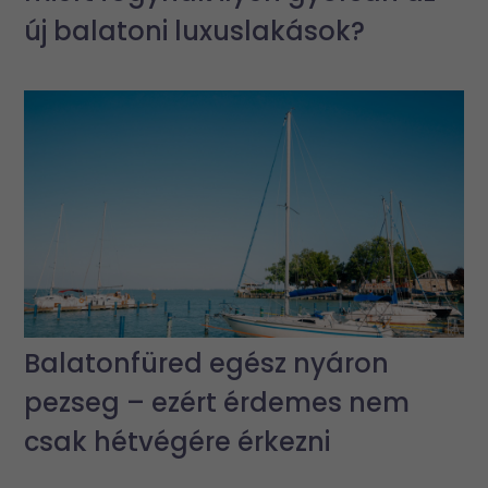
új balatoni luxuslakások?
Balatonfüred egész nyáron
pezseg – ezért érdemes nem
csak hétvégére érkezni