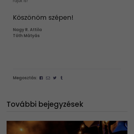
rájuk is!
Köszönöm szépen!
Nagy R. Attila
Tóth Mátyás
Megosztás:
További bejegyzések