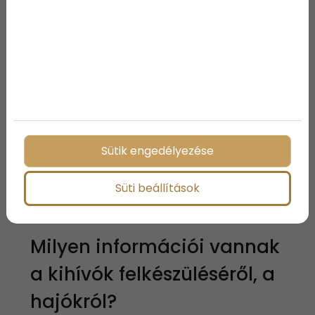
Kékszalagot?
Minden hajónak van időjárás specifikus tulajdonsága,
ahogy már az előbb említettem. A Király Zsolti féle
hajó nagyon könnyű és ha sok bőszeles szakasz lesz,
akkor ők lehetnek a befutók. Az RC 44 már közepes
szélben is nagyon él. A Lisa általában gyors, de
kreuzban kiemelkedő. Szóval bár Farkas a védő, több
kihívó is esélyes az idén. Személy szerint az
innovátoroknak drukkolok. Hatalmas teljesítmény,
Sütik engedélyezése
amit Litkey Farkas bemutatott az elmúlt években, de
ha idén más nyerne, az nagy motiváció lenne sok
Süti beállítások
embernek, akik évek óta időt, energiát nem kímélve
öntenek zsetonokat vödörszám a tóba.
Milyen információi vannak
a kihívók felkészüléséről, a
hajókról?