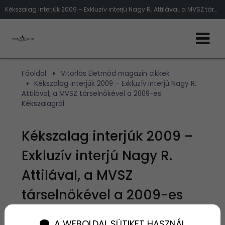
Kékszalag interjúk 2009 – Exkluzív interjú Nagy R. Attilával, a MVSZ társelnökével a 2009-es Kékszalagról.
Főoldal
Vitorlás Életmód magazin cikkek
Kékszalag interjúk 2009 – Exkluzív interjú Nagy R.
Attilával, a MVSZ társelnökével a 2009-es
Kékszalagról.
Kékszalag interjúk 2009 –
Exkluzív interjú Nagy R.
Attilával, a MVSZ
társelnökével a 2009-es
Kékszalagról.
A WEBOLDAL SÜTIKET HASZNÁL