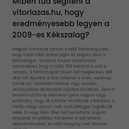
Miben tud segíteni a
vitorlazas.hu, hogy
eredményesebb legyen a
2009-es Kékszalag?
Nagyon fontosnak tartom a kellő beharangozást,
hogy minél több ember jöjjön és vegyen részt a
Kékszalagon. Továbbá fontos tudatosítani
mindenkiben, hogy a többi 500 indulóról is szól a
verseny. A hétköznapok hőseit kell megkeresni, akik
akár két éjszakát is kinn töltenek a vízen, vasárnap
futnak be, családdal indulnak vagy lassabb,
versenyzésre alkalmatlan hajókkal küzdenek. Őket is
be kell mutatni és elismerni! Igenis nagyon nagy
eredmény, hogy ők is körbe vitorlázzák a Balatont, a
média világa viszont csak eseti jelleggel foglalkozik
velük. Ez nagy hiba. Őket kell bemutatni, hogyan
készültek fel például. Rendesen el kell ismerni
teljesítményüket, és kellő hangsúlyt kell fektetni