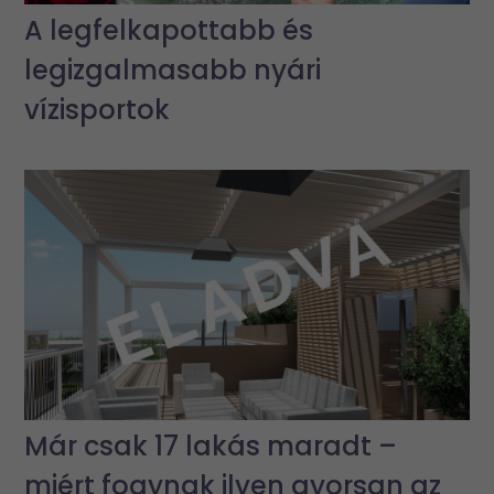
A legfelkapottabb és
legizgalmasabb nyári
vízisportok
Már csak 17 lakás maradt –
miért fogynak ilyen gyorsan az