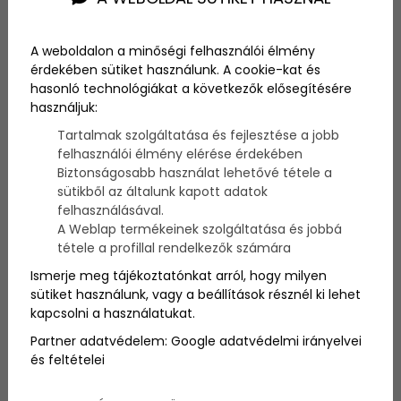
Szerző:
admin
A weboldalon a minőségi felhasználói élmény
2009. május 17.
érdekében sütiket használunk. A cookie-kat és
hasonló technológiákat a következők elősegítésére
Nagy R. Attilával beszélgettem az idei Kékszalag
használjuk:
Fesztiválról. Íme az interjú.
Tartalmak szolgáltatása és fejlesztése a jobb
felhasználói élmény elérése érdekében
Lesz-e 2009-ben
Biztonságosabb használat lehetővé tétele a
sütikből az általunk kapott adatok
Kékszalag Fesztivál?
felhasználásával.
A Weblap termékeinek szolgáltatása és jobbá
tétele a profillal rendelkezők számára
Ez nem is lehet kérdés! Igenis lesz.
Ismerje meg tájékoztatónkat arról, hogy milyen
sütiket használunk, vagy a beállítások résznél ki lehet
Ki rendezi idén a Kékszalag
kapcsolni a használatukat.
Fesztivált?
Partner adatvédelem:
Google adatvédelmi irányelvei
és feltételei
A Magyar Vitorlás Szövetség (MVSZ) és a