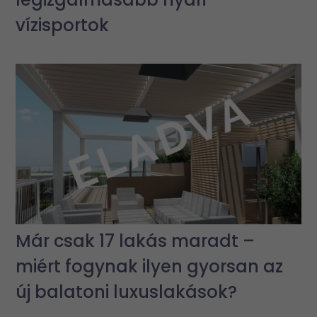
vízisportok
Már csak 17 lakás maradt –
miért fogynak ilyen gyorsan az
új balatoni luxuslakások?