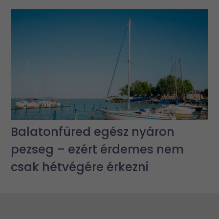
Balatonfüred egész nyáron
pezseg – ezért érdemes nem
csak hétvégére érkezni