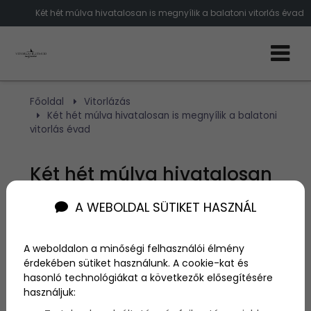
Két hét múlva hivatalosan is megnyílik a balatoni vitorlás évad
Főoldal
Vitorlázás
Két hét múlva hivatalosan is megnyílik a balatoni
vitorlás évad
Két hét múlva hivatalosan
is megnyílik a balatoni
A WEBOLDAL SÜTIKET HASZNÁL
vitorlás évad
A weboldalon a minőségi felhasználói élmény
érdekében sütiket használunk. A cookie-kat és
Szerző:
admin
hasonló technológiákat a következők elősegítésére
2024. április 27.
használjuk: