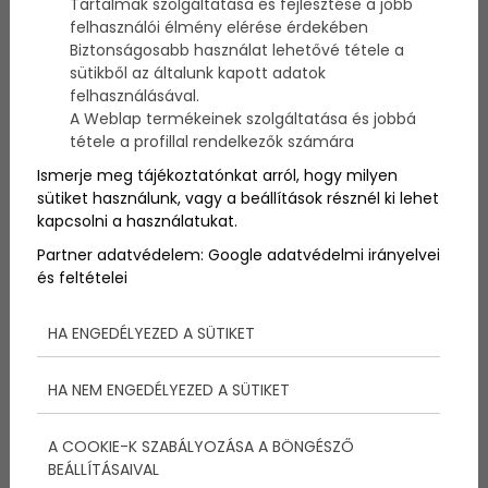
Tartalmak szolgáltatása és fejlesztése a jobb
Az év egyik legizgalmasabb eseménye, a balatoni
felhasználói élmény elérése érdekében
vitorlás szezon megnyitója közeleg, amelyre május
Biztonságosabb használat lehetővé tétele a
második hétvégéjén kerül sor, és izgalmas
sütikből az általunk kapott adatok
újdonságokkal várja a résztvevőket.
felhasználásával.
A Weblap termékeinek szolgáltatása és jobbá
tétele a profillal rendelkezők számára
Ismerje meg tájékoztatónkat arról, hogy milyen
sütiket használunk, vagy a beállítások résznél ki lehet
kapcsolni a használatukat.
Partner adatvédelem:
Google adatvédelmi irányelvei
és feltételei
HA ENGEDÉLYEZED A SÜTIKET
HA NEM ENGEDÉLYEZED A SÜTIKET
Május 11-én kezdődik a
A COOKIE-K SZABÁLYOZÁSA A BÖNGÉSZŐ
BEÁLLÍTÁSAIVAL