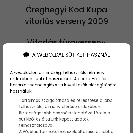
Öreghegyi Köd Kupa
vitorlás verseny 2009
Vitorlás túraverseny
A WEBOLDAL SÜTIKET HASZNÁL
A verseny helye és ideje: Balatonalmádi, 2009.
október 31.
A verseny rendezője: Balaton Masters Bt.
A weboldalon a minőségi felhasználói élmény
Felelős rendező: Németh Zsolt 70/383-
érdekében sütiket használunk. A cookie-kat és
6670
hasonló technológiákat a következők elősegítésére
Pályafelelős: Élő Vilmos 70/370-
használjuk:
0037
A versenybíróság elnöke: Koltay Gusztáv
Tartalmak szolgáltatása és fejlesztése a jobb
Versenyorvos: dr. Bognár Zoltán
felhasználói élmény elérése érdekében
Versenyiroda: Meisel Zsófia 70/770-
Biztonságosabb használat lehetővé tétele a
8023
sütikből az általunk kapott adatok
felhasználásával.
A Weblap termékeinek szolgáltatása és jobbá