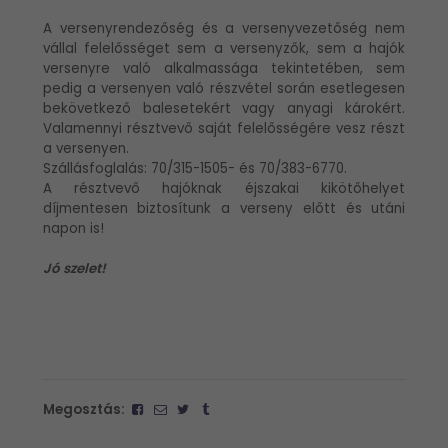
A versenyrendezőség és a versenyvezetőség nem
vállal felelősséget sem a versenyzők, sem a hajók
versenyre való alkalmassága tekintetében, sem
pedig a versenyen való részvétel során esetlegesen
bekövetkező balesetekért vagy anyagi károkért.
Valamennyi résztvevő saját felelősségére vesz részt
a versenyen.
Szállásfoglalás: 70/315-1505- és 70/383-6770.
A résztvevő hajóknak éjszakai kikötőhelyet
díjmentesen biztosítunk a verseny előtt és utáni
napon is!
Jó szelet!
Megosztás: