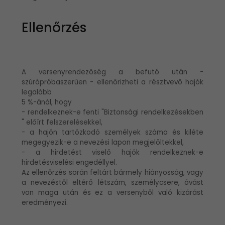
Ellenőrzés
A versenyrendezőség a befutó után -
szúrópróbaszerűen - ellenőrizheti a résztvevő hajók
legalább
5 %-ánál, hogy
- rendelkeznek-e fenti "Biztonsági rendelkezésekben
" előírt felszerelésekkel,
- a hajón tartózkodó személyek száma és kiléte
megegyezik-e a nevezési lapon megjelöltekkel,
- a hirdetést viselő hajók rendelkeznek-e
hirdetésviselési engedéllyel.
Az ellenőrzés során feltárt bármely hiányosság, vagy
a nevezéstől eltérő létszám, személycsere, óvást
von maga után és ez a versenyből való kizárást
eredményezi.