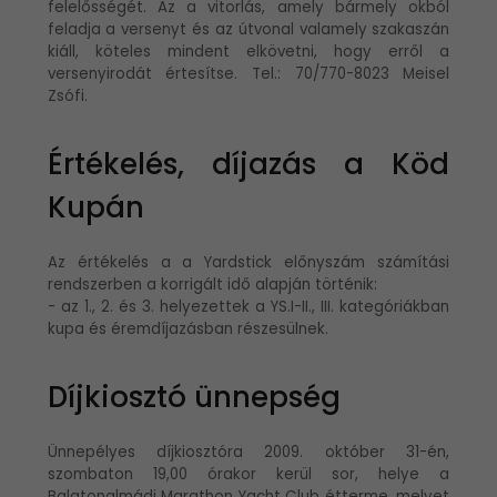
felelősségét. Az a vitorlás, amely bármely okból
feladja a versenyt és az útvonal valamely szakaszán
kiáll, köteles mindent elkövetni, hogy erről a
versenyirodát értesítse. Tel.: 70/770-8023 Meisel
Zsófi.
Értékelés, díjazás a Köd
Kupán
Az értékelés a a Yardstick előnyszám számítási
rendszerben a korrigált idő alapján történik:
- az 1., 2. és 3. helyezettek a YS.I-II., III. kategóriákban
kupa és éremdíjazásban részesülnek.
Díjkiosztó ünnepség
Ünnepélyes díjkiosztóra 2009. október 31-én,
szombaton 19,00 órakor kerül sor, helye a
Balatonalmádi Marathon Yacht Club étterme, melyet