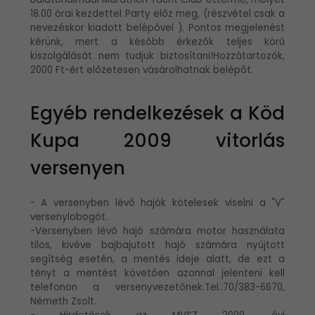
18.00 órai kezdettel Party előz meg, (részvétel csak a
nevezéskor kiadott belépővel ). Pontos megjelenést
kérünk, mert a később érkezők teljes körű
kiszolgálását nem tudjuk biztosítani!Hozzátartozók,
2000 Ft-ért előzetesen vásárolhatnak belépőt.
Egyéb rendelkezések a Köd
Kupa 2009 vitorlás
versenyen
- A versenyben lévő hajók kötelesek viselni a "V"
versenylobogót.
-Versenyben lévő hajó számára motor használata
tilos, kivéve bajbajutott hajó számára nyújtott
segítség esetén, a mentés ideje alatt, de ezt a
tényt a mentést követően azonnal jelenteni kell
telefonon a versenyvezetőnek.Tel.:70/383-6670,
Németh Zsolt.