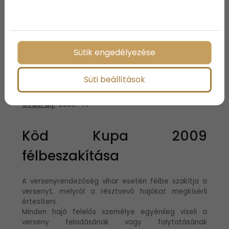
Az óvást legkésőbb a Versenyvezetői hajó partra
érkezése után egy órán belül kell beadni a
Versenyirodán írásban.
Az óvási szándékról az óvott felet azonnal értesíteni
Sütik engedélyezése
kell, hogy adott esetben alkalmazhassa az előírt
büntetésvállalást.Az elvégzett büntetésről a
Versenyirodán írásban kell nyilatkozni a partra érés
Süti beállítások
után, de legkésőbb 18.00 óráig.
Óvási díj
: 2000.- Ft
Köd Kupa 2009
félbeszakítása
A versenyrendezőség vihar esetén félbe szakítja a
versenyt, melyről a résztvevő hajókat megkísérli
értesíteni.
Minden hajó felelős személye egyénileg viseli a
verseny feladásának vagy folytatásának