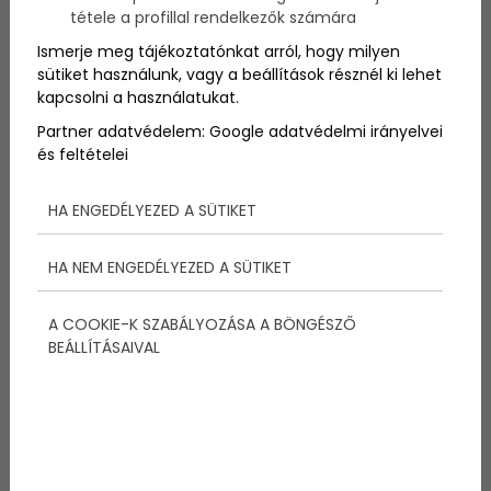
Köd Kupa 2009
tétele a profillal rendelkezők számára
versenyszabályok
Ismerje meg tájékoztatónkat arról, hogy milyen
sütiket használunk, vagy a beállítások résznél ki lehet
kapcsolni a használatukat.
A versenyen a "Vitorlázás 2005-2009.
Versenyszabályai" (továbbiakban
Partner adatvédelem:
Google adatvédelmi irányelvei
"Versenyszabályok"), az MVSZ 2009. évre érvényes
és feltételei
Versenyrendelkezései, az osztályelőírások ( az
ezektől való esetleges eltéréseket az alábbiakban
HA ENGEDÉLYEZED A SÜTIKET
közöljük), valamint a jelen versenykiírás és
versenyutasítás az érvényes.
HA NEM ENGEDÉLYEZED A SÜTIKET
Köd Kupa 2009 résztvevői,
A COOKIE-K SZABÁLYOZÁSA A BÖNGÉSZŐ
résztvételi jogosultság
BEÁLLÍTÁSAIVAL
A versenyen résztvevő személyeknek és hajóknak
meg kell felelniük az MVSZ 2009. évi Verseny-
rendelkezései 1. pontjában (Részvételi jogosultság),
3. pontjában (Hatósági jelzések, osztályjelzések,
rajtszám), valamint 4. pontjában (Biztonsági