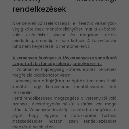
rendelkezések
A versenyen B2 szélerősség ill. e- felett a versenyzők
végig kötelesek mentőmellényüket már a kikötőből
való kiinduláskor viselni és magukon tartani
mindaddig, ameddig ki nem kötnek. A könnyűbúvár
ruha nem helyettesíti a mentőmellényt.
A versenyen érvényes a távversenyekre vonatkozó
szigorított biztonsági előírás, amely szerint:
- Valamennyi hajóegység köteles építési terveinek
megfelelő oldalkorlátot viselni.
- Amennyiben a hajó(k)ra az építési terv nem ír elő
korlátot, úgy karabineres mentőhevedert kell
felszerelni
Fenti rendelkezések megszegése a versenyből való
azonnali, óvástárgyalás nélküli kizárást von maga
után. A Versenyrendezőség fenntartja magának a
jogot, hogy egyéb, a hatáskörébe tartozó
intézkedéseket hozzon ezen rendelkezéseket
megsértő hajók ellen!