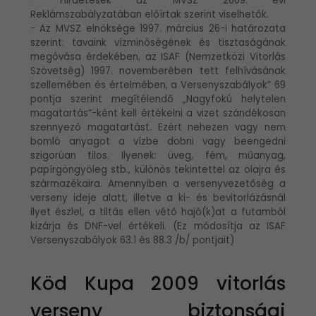
- Hirdetések az MVSZ 2009. évi
Reklámszabályzatában előírtak szerint viselhetők.
- Az MVSZ elnöksége 1997. március 26-i határozata
szerint: tavaink vízminőségének és tisztaságának
megóvása érdekében, az ISAF (Nemzetközi Vitorlás
Szövetség) 1997. novemberében tett felhívásának
szellemében és értelmében, a Versenyszabályok” 69
pontja szerint megítélendő „Nagyfokú helytelen
magatartás”-ként kell értékelni a vizet szándékosan
szennyező magatartást. Ezért nehezen vagy nem
bomló anyagot a vízbe dobni vagy beengedni
szigorúan tilos. Ilyenek: üveg, fém, műanyag,
papírgöngyöleg stb., különös tekintettel az olajra és
származékaira. Amennyiben a versenyvezetőség a
verseny ideje alatt, illetve a ki- és bevitorlázásnál
ilyet észlel, a tiltás ellen vétő hajó(k)at a futamból
kizárja és DNF-vel értékeli. (Ez módosítja az ISAF
Versenyszabályok 63.1 és 88.3 /b/ pontjait)
Köd Kupa 2009 vitorlás
verseny biztonsági