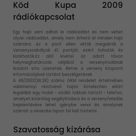
Köd Kupa 2009
rádiókapcsolat
Egy hajó sem adhat le rádióadást és nem vehet
olyan rádióadást, amely nem érhető el minden hajó
számára. Az e pont ellen vétők megsértik a
Versenyszabályok 41. pontját, ezért óvhatók és
kizárhatók.Ez alól kivétel az adott távon
helymeghatározás céljából a versenyirodának
leadott sms üzenetek, illetve a verseny központi
információjával történt beszélgetések.
A 49/2002(XII.28) számú GKM rendelet értelmében
valamennyi résztvevő hajón kötelezően előírt
legalább egy mobil – vízálló tokban tartott - telefon,
amelyet kizárólag segélyhívásra és a versenyfeladás
bejelentésére lehet igénybe venni és amelynek
számát a nevezési lapon fel kell tüntetni.
Szavatosság kizárása