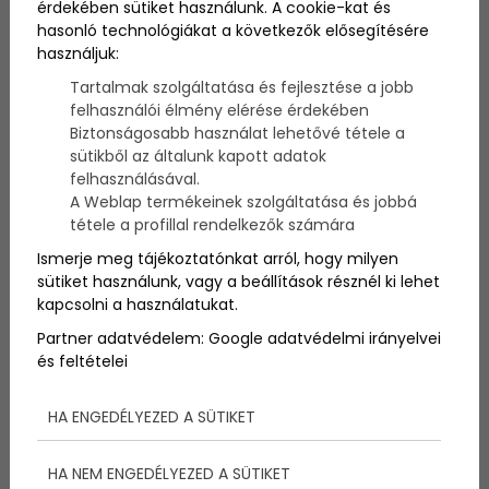
érdekében sütiket használunk. A cookie-kat és
hasonló technológiákat a következők elősegítésére
használjuk:
A divatmárkákat gyakran a legújabb kollekciók,
designok és trendek kapcsán szokás emlegetni, de
Tartalmak szolgáltatása és fejlesztése a jobb
ha az ember kicsit utánuk olvas, sok különös dolgot
felhasználói élmény elérése érdekében
fedezhet fel róluk, és alapítóikról. Mai cikkünkben
Biztonságosabb használat lehetővé tétele a
összegyűjtöttük a 2021-es év legbefolyásosabb
sütikből az általunk kapott adatok
divatmárkáit, és néhány érdekességet, amiket ritkán
felhasználásával.
emlegetnek velük kapcsolatban.
A Weblap termékeinek szolgáltatása és jobbá
tétele a profillal rendelkezők számára
Ismerje meg tájékoztatónkat arról, hogy milyen
sütiket használunk, vagy a beállítások résznél ki lehet
kapcsolni a használatukat.
Partner adatvédelem:
Google adatvédelmi irányelvei
és feltételei
HA ENGEDÉLYEZED A SÜTIKET
HA NEM ENGEDÉLYEZED A SÜTIKET