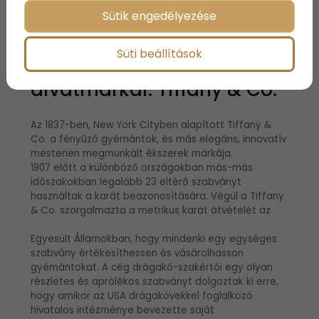
forgalmat vártak.
Sütik engedélyezése
Süti beállítások
6. 2021 legjobb
divatmárkái: Tiffany & Co.
Az 1837-ben, New York Cityben alapított Tiffany &
Co. a fényűző gyémántok, és más elegáns, innovatív
mesterien megmunkált ékszerek márkája.
1907 előtt a különböző országokban más-más
időszakokban legalább 23 eltérő szabványt
használtak a karát beazonosítására. Végül a Tiffany
& Co. szorgalmazta a metrikus karát átvételét az
Egyesült Államokban, hogy mindenki egy egységes
szabvány értékesíthessen és vásárolhasson
gyémántokat. A cég drágakő-szakértői egy olyan
részletes és aprólékos szabványt dolgoztak ki erre,
hogy amikor az USA drágakövekkel foglalkozó
hivatalos intézménye bevezette saját