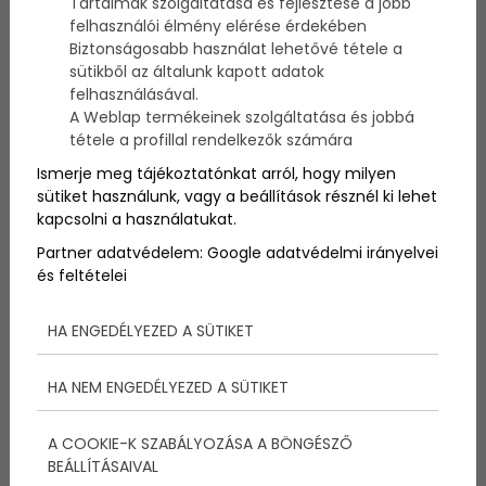
parkolójában mutatnak jól
Tartalmak szolgáltatása és fejlesztése a jobb
felhasználói élmény elérése érdekében
a luxusautók, de a
Biztonságosabb használat lehetővé tétele a
sütikből az általunk kapott adatok
golfpályákon is. 2005-től
felhasználásával.
A Weblap termékeinek szolgáltatása és jobbá
készít exkluzív
tétele a profillal rendelkezők számára
sportkocsikat a Garia
Ismerje meg tájékoztatónkat arról, hogy milyen
sütiket használunk, vagy a beállítások résznél ki lehet
azoknak a jómódú
kapcsolni a használatukat.
vendégeknek, akik sport
Partner adatvédelem:
Google adatvédelmi irányelvei
és feltételei
közben is ragaszkodnak a
HA ENGEDÉLYEZED A SÜTIKET
stílusos kiegészítőkhöz.
HA NEM ENGEDÉLYEZED A SÜTIKET
A COOKIE-K SZABÁLYOZÁSA A BÖNGÉSZŐ
BEÁLLÍTÁSAIVAL