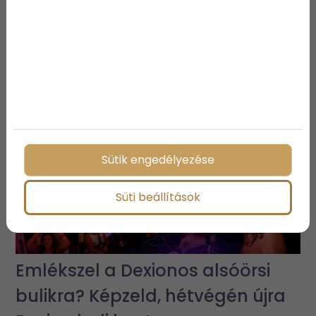
További bejegyzések
Sütik engedélyezése
Süti beállítások
Emlékszel a Dexionos alsóörsi
bulikra? Képzeld, hétvégén újra