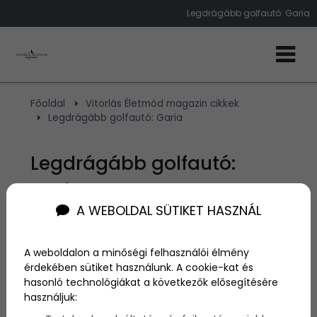
Legdrágább golfautó: Garia
Főoldal
Vitorlás Életmód magazin cikkek
Legdrágább golfautó: Garia
Legdrágább golfautó:
Garia
A WEBOLDAL SÜTIKET HASZNÁL
Szerző:
admin
2013. február 19.
A weboldalon a minőségi felhasználói élmény
érdekében sütiket használunk. A cookie-kat és
hasonló technológiákat a következők elősegítésére
Nem csak a golfklubok
használjuk: