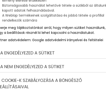
élmény elérése érdekében
Biztonságosabb használat lehetővé tétele a sütikből az általun
kapott adatok felhasználásával.
ú
A Weblap termékeinek szolgáltatása és jobbá tétele a profillal
rendelkezők számára
merje meg tájékoztatónkat arról, hogy milyen sütiket használunk,
y a beállítások résznél ki lehet kapcsolni a használatukat.
rtner adatvédelem:
Google adatvédelmi irányelvei és feltételei
A ENGEDÉLYEZED A SÜTIKET
A NEM ENGEDÉLYEZED A SÜTIKET
 COOKIE-K SZABÁLYOZÁSA A BÖNGÉSZŐ
EÁLLÍTÁSAIVAL