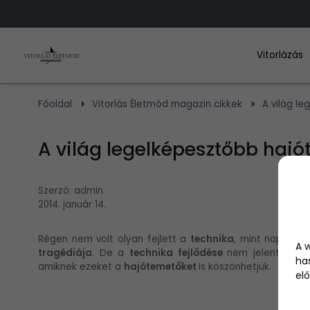
Vitorlázás
Főoldal
Vitorlás Életmód magazin cikkek
A világ l
A világ legelképesztőbb hajó
Szerző:
admin
2014. január 14.
Régen nem volt olyan fejlett a
technika
, mint napaság,
A 
tragédiája
. De a
technika fejlődése
nem jelenti azt
ha
amiknek ezeket a
hajótemetőket
is köszönhetjük.
elő