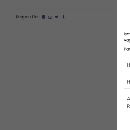
Megosztás:
Is
vag
Pa
H
H
A
B