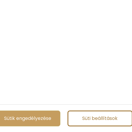
Sütik engedélyezése
Süti beállítások