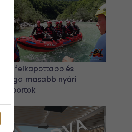
A legfelkapottabb és
legizgalmasabb nyári
vízisportok