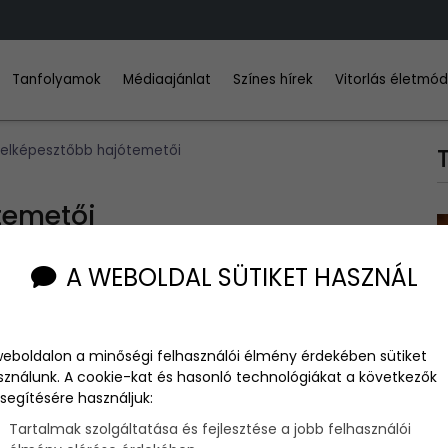
Tanfolyamok
Médiaajánlat
Színes hírek
Vitorlás életmó
egelképesztőbb hajótemetői
temetői
A WEBOLDAL SÜTIKET HASZNÁL
 ezért sokszor előfordultak súlyos
balesetek
, mint a
Titanic
weboldalon a minőségi felhasználói élmény érdekében sütiket
, hogy végleg elkerülhetjük ezeket a végzetes
baleseteket
,
sználunk. A cookie-kat és hasonló technológiákat a következők
segítésére használjuk:
Tartalmak szolgáltatása és fejlesztése a jobb felhasználói