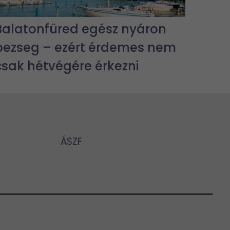
Balatonfüred egész nyáron
pezseg – ezért érdemes nem
csak hétvégére érkezni
ÁSZF