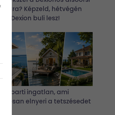
k
bulikra? Képzeld, hétvégén
jra Dexion buli lesz!
3 vízparti ingatlan, ami
biztosan elnyeri a tetszésedet