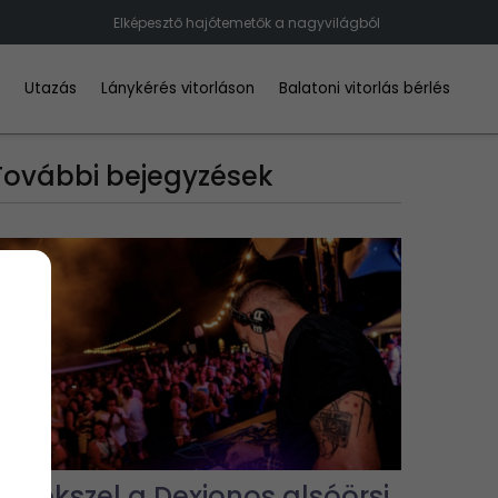
Elképesztő hajótemetők a nagyvilágból
d
Utazás
Lánykérés vitorláson
Balatoni vitorlás bérlés
További bejegyzések
Emlékszel a Dexionos alsóörsi