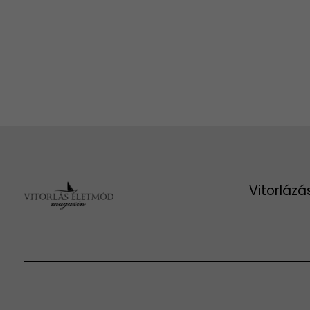
Vitorlázá