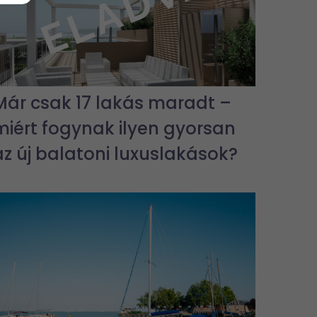
Már csak 17 lakás maradt –
miért fogynak ilyen gyorsan
az új balatoni luxuslakások?