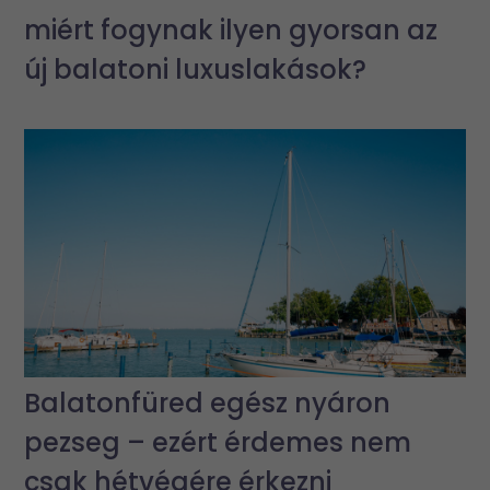
miért fogynak ilyen gyorsan az
új balatoni luxuslakások?
Balatonfüred egész nyáron
pezseg – ezért érdemes nem
csak hétvégére érkezni