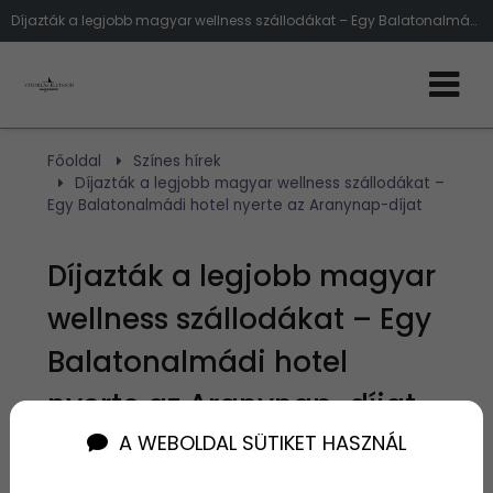
Díjazták a legjobb magyar wellness szállodákat – Egy Balatonalmádi hotel nyerte az Aranynap-díjat
Főoldal
Színes hírek
Díjazták a legjobb magyar wellness szállodákat –
Egy Balatonalmádi hotel nyerte az Aranynap-díjat
Díjazták a legjobb magyar
wellness szállodákat – Egy
Balatonalmádi hotel
nyerte az Aranynap-díjat
A WEBOLDAL SÜTIKET HASZNÁL
Szerző:
admin
2024. május 21.