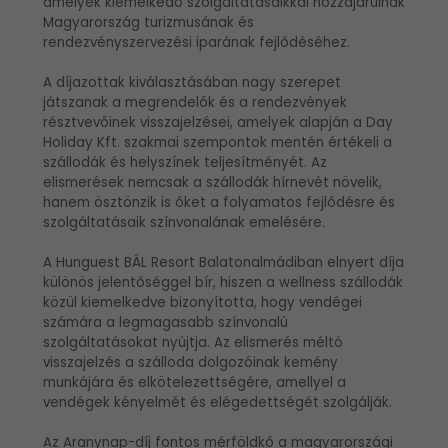
amelyek kiemelkedő szolgáltatásaikkal hozzájárulnak
Magyarország turizmusának és
rendezvényszervezési iparának fejlődéséhez.
A díjazottak kiválasztásában nagy szerepet
játszanak a megrendelők és a rendezvények
résztvevőinek visszajelzései, amelyek alapján a Day
Holiday Kft. szakmai szempontok mentén értékeli a
szállodák és helyszínek teljesítményét. Az
elismerések nemcsak a szállodák hírnevét növelik,
hanem ösztönzik is őket a folyamatos fejlődésre és
szolgáltatásaik színvonalának emelésére.
A Hunguest BÁL Resort Balatonalmádiban elnyert díja
különös jelentőséggel bír, hiszen a wellness szállodák
közül kiemelkedve bizonyította, hogy vendégei
számára a legmagasabb színvonalú
szolgáltatásokat nyújtja. Az elismerés méltó
visszajelzés a szálloda dolgozóinak kemény
munkájára és elkötelezettségére, amellyel a
vendégek kényelmét és elégedettségét szolgálják.
Az Aranynap-díj fontos mérföldkő a magyarországi