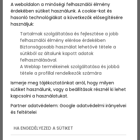
A weboldalon a minőségi felhasználói élmény
érdekében sütiket használunk. A cookie-kat és
A Balatonalmádi hotel kivételes elismerést kapott,
hasonló technológiákat a következők elősegítésére
hiszen elnyerte az év legjobb wellness szállodája
használjuk:
címet.
Tartalmak szolgáltatása és fejlesztése a jobb
felhasználói élmény elérése érdekében
Biztonságosabb használat lehetővé tétele a
sütikből az általunk kapott adatok
felhasználásával.
A Weblap termékeinek szolgáltatása és jobbá
tétele a profillal rendelkezők számára
Ismerje meg tájékoztatónkat arról, hogy milyen
sütiket használunk, vagy a beállítások résznél ki lehet
kapcsolni a használatukat.
Partner adatvédelem:
Google adatvédelmi irányelvei
és feltételei
HA ENGEDÉLYEZED A SÜTIKET
Egy balatonalmádi hotel