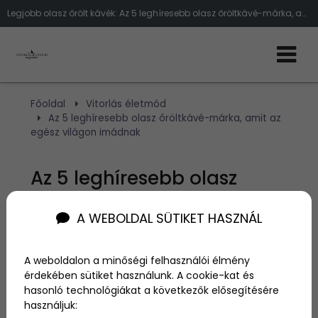
Legjobb olasz őrölt kávék: Az 5 leghíresebb olasz őröltkávé-márka, amit az egész világon imádnak
Főoldal
Vitorlás életmód
Az 5 leghíresebb olasz őröltkávé-márka, amit az
egész világon imádnak
Az 5 leghíresebb olasz
őröltkávé-márka, amit az
A WEBOLDAL SÜTIKET HASZNÁL
egész világon imádnak
A weboldalon a minőségi felhasználói élmény
érdekében sütiket használunk. A cookie-kat és
Szerző:
admin
hasonló technológiákat a következők elősegítésére
2021. február 1.
használjuk: