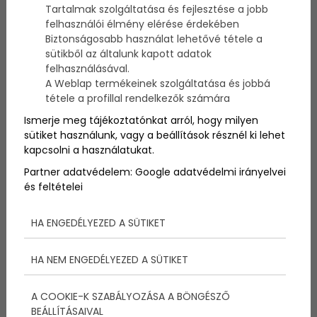
Sokan el sem tudnák képzelni életüket a minőségi
Tartalmak szolgáltatása és fejlesztése a jobb
olasz kávé nélkül. Legyen szó a nap beindításáról,
felhasználói élmény elérése érdekében
vagy egy baráti beszélgetésről a munka után, egy
Biztonságosabb használat lehetővé tétele a
csésze olasz espresso fontos fix pontokat jelképez
sütikből az általunk kapott adatok
az ember hétköznapjaiban. A kávéfogyasztás (akár
felhasználásával.
egyedül, akár társaságban) egy világszerte elterjedt
A Weblap termékeinek szolgáltatása és jobbá
szokás, de tudtad, hogy a presszókávé hagyománya
tétele a profillal rendelkezők számára
Olaszországból származik?
Ismerje meg tájékoztatónkat arról, hogy milyen
sütiket használunk, vagy a beállítások résznél ki lehet
kapcsolni a használatukat.
Partner adatvédelem:
Google adatvédelmi irányelvei
és feltételei
HA ENGEDÉLYEZED A SÜTIKET
HA NEM ENGEDÉLYEZED A SÜTIKET
A COOKIE-K SZABÁLYOZÁSA A BÖNGÉSZŐ
BEÁLLÍTÁSAIVAL