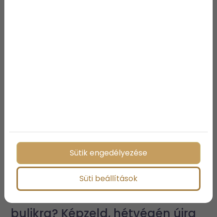
Megosztás:
További bejegyzések
Sütik engedélyezése
Süti beállítások
Emlékszel a Dexionos alsóörsi
bulikra? Képzeld, hétvégén újra