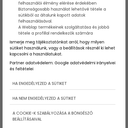
neked is ott a helyed!
felhasználói élmény elérése érdekében
Biztonságosabb használat lehetővé tétele a
sütikből az általunk kapott adatok
felhasználásával.
Szerző:
admin
A Weblap termékeinek szolgáltatása és jobbá
2020. augusztus 24.
tétele a profillal rendelkezők számára
Ismerje meg tájékoztatónkat arról, hogy milyen
Eljött ez a hét is. A nyár utolsó hete. Ennek ellenére
sütiket használunk, vagy a beállítások résznél ki lehet
vannak még programok a Balaton környékén, így
még ki tudjuk használni ezt az utolsó hetet. Lesz
kapcsolni a használatukat.
koncert, színházi és más egyéb előadás is. Az
Partner adatvédelem:
Google adatvédelmi irányelvei
időjárás nem lesz az ellenségünk ezen a héten, így ki
és feltételei
tudjuk használni az utolsó alkalmakat is, hogy egy
felejthetetlen eseményre látogassunk el a
Balatonon. Nézzük mit rejt a Balaton a nyár utolsó
HA ENGEDÉLYEZED A SÜTIKET
hetében.
HA NEM ENGEDÉLYEZED A SÜTIKET
A COOKIE-K SZABÁLYOZÁSA A BÖNGÉSZŐ
BEÁLLÍTÁSAIVAL