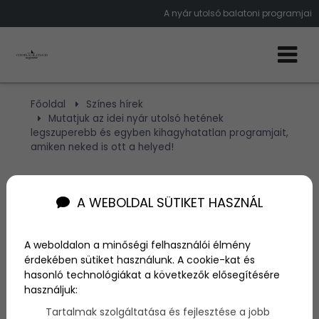
A nyár utolsó balatoni programjai
Főoldal
Színes hírek
Mutatjuk az idei nyár utolsó hetének
legszuperebb és egyben kihagyhatatlan programjait,
amiken neked is ott a helyed!
Mutatjuk az idei nyár
A WEBOLDAL SÜTIKET HASZNÁL
utolsó hetének
legszuperebb és egyben
A weboldalon a minőségi felhasználói élmény
érdekében sütiket használunk. A cookie-kat és
kihagyhatatlan
hasonló technológiákat a következők elősegítésére
használjuk:
programjait, amiken
Tartalmak szolgáltatása és fejlesztése a jobb