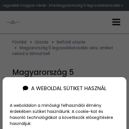
Legszebb magyar várak- íme Magyarország 5 legcsodálatosabb vára, amiket neked is látnod kell
Főoldal
Utazás
Belföldi utazás
Magyarország 5 legcsodálatosabb vára, amiket
neked is látnod kell
Magyarország 5
legcsodálatosabb vára,
A WEBOLDAL SÜTIKET HASZNÁL
amiket neked is látnod kell
A weboldalon a minőségi felhasználói élmény
érdekében sütiket használunk. A cookie-kat és
Szerző:
admin
hasonló technológiákat a következők elősegítésére
2020. július 30.
használjuk: