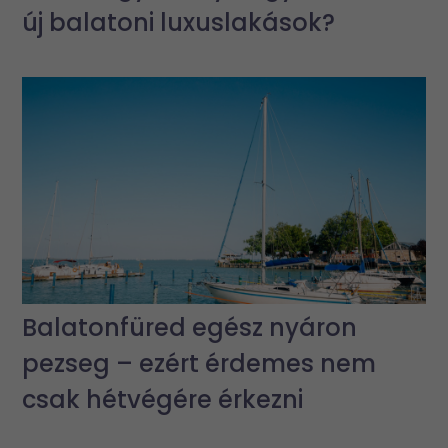
új balatoni luxuslakások?
Balatonfüred egész nyáron
pezseg – ezért érdemes nem
csak hétvégére érkezni