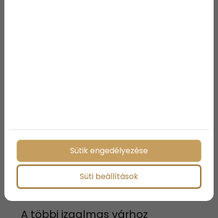
wellness részlegen a két vár felfedezése között,
részletekért kattintsatok ide:
wellness hotel
!
Sütik engedélyezése
Süti beállítások
A többi izgalmas várhoz