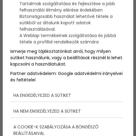
Kicsi hazánk telis-tel van felfedezésre váró helyekkel,
Tartalmak szolgáltatása és fejlesztése a jobb
izgalmas, kulturális, természeti, vagy éppen
felhasználói élmény elérése érdekében
történelmi kincsekkel. Sőt van olyan hely is, ahol ez a
Biztonságosabb használat lehetővé tétele a
3 kézen fogva jár, listánkat elolvasva fogtok egy-két
sütikből az általunk kapott adatok
ilyennel találkozni. De nem is rabolnánk tovább a
felhasználásával.
szót, mutatunk is 5 csodálatos várat
A Weblap termékeinek szolgáltatása és jobbá
Magyarországon, amiket legalább egyszer
tétele a profillal rendelkezők számára
mindenkinek látnia kell, jöjjenek tehát a legszebb
Ismerje meg tájékoztatónkat arról, hogy milyen
magyar várak!
sütiket használunk, vagy a beállítások résznél ki lehet
kapcsolni a használatukat.
Partner adatvédelem:
Google adatvédelmi irányelvei
és feltételei
HA ENGEDÉLYEZED A SÜTIKET
HA NEM ENGEDÉLYEZED A SÜTIKET
A COOKIE-K SZABÁLYOZÁSA A BÖNGÉSZŐ
BEÁLLÍTÁSAIVAL