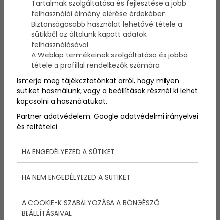
Tartalmak szolgáltatása és fejlesztése a jobb
Tihany minden évben lilába borul és a csodálatos,
felhasználói élmény elérése érdekében
illatos virágok tiszteletére rendezett programok
Biztonságosabb használat lehetővé tétele a
mára már hagyománnyá váltak. A tavalyi nagy
sütikből az általunk kapott adatok
sikerre való tekintettel idén is megrendezik a
Levendula Heteket, valamint a Levendula Fesztivált
felhasználásával.
számos színes programmal és persze sok sok lila
A Weblap termékeinek szolgáltatása és jobbá
csodával! :)
tétele a profillal rendelkezők számára
Ismerje meg tájékoztatónkat arról, hogy milyen
sütiket használunk, vagy a beállítások résznél ki lehet
A Balaton-felvidéki Nemzeti Park 2016-ban is
kapcsolni a használatukat.
megrendezte volna a Szedd Magad Levendula
akciót, azonban olyan mértékű volt az érdeklődés,
Partner adatvédelem:
Google adatvédelmi irányelvei
hogy a kis lila növények egyszerűen … elfogytak. :)
és feltételei
HA ENGEDÉLYEZED A SÜTIKET
Ez azonban ne törjön le senkit, hiszen a Levendula
Fesztivál és a Hetek ugyanúgy folytatódnak, a
nemzeti park igazgatósága június 13-tól egészen
HA NEM ENGEDÉLYEZED A SÜTIKET
július elejéig, azaz július ötödikéig várja azokat
egészen este nyolc óráig, akik meg szeretnék
A COOKIE-K SZABÁLYOZÁSA A BÖNGÉSZŐ
csodálni a lenyűgöző levendulák virágzását a
BEÁLLÍTÁSAIVAL
levendulaültetvényen.