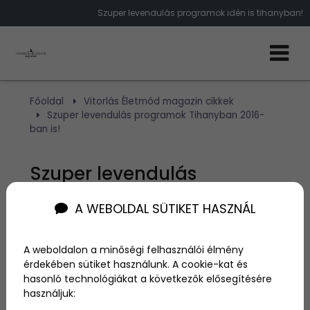
Szuper levendulás programok idén is tihanyban!
Főoldal
Vitorlás Életmód magazin cikkek
Szuper levendulás programok Tihanyban 2016-
ban is!
Szuper levendulás
programok Tihanyban
A WEBOLDAL SÜTIKET HASZNÁL
2016-ban is!
A weboldalon a minőségi felhasználói élmény
érdekében sütiket használunk. A cookie-kat és
Szerző:
admin
hasonló technológiákat a következők elősegítésére
2016. április 22.
használjuk: