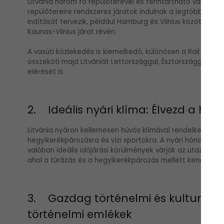
Litvánia három fő repülőterével és fenntartható vasúthál
repülőtereire rendszeres járatok indulnak a legtöbb euró
indítását tervezik, például Hamburg és Vilnius között, valam
Kaunas-Vilnius járat révén.
A vasúti közlekedés is kiemelkedő, különösen a Rail Balti
összeköti majd Litvániát Lettországgal, Észtországgal és
elérését is.
2. Ideális nyári klíma: Élvezd a hűv
Litvánia nyáron kellemesen hűvös klímával rendelkezik, am
hegyikerékpározásra és vízi sportokra. A nyári hónapokba
valóban ideális időjárási körülmények várják az utazókat.
ahol a túrázás és a hegyikerékpározás mellett kenuzásra i
3. Gazdag történelmi és kulturális ö
történelmi emlékek