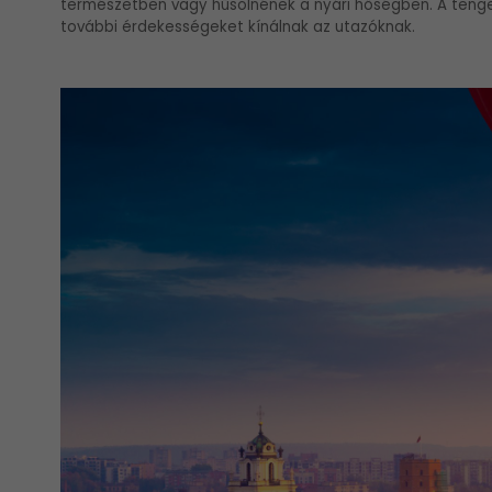
természetben vagy hűsölnének a nyári hőségben. A tenge
további érdekességeket kínálnak az utazóknak.