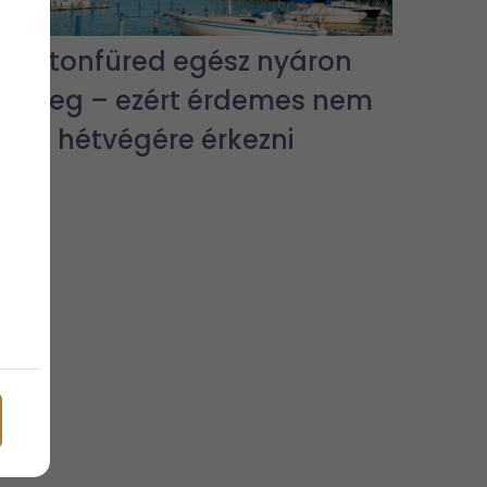
Balatonfüred egész nyáron
pezseg – ezért érdemes nem
csak hétvégére érkezni