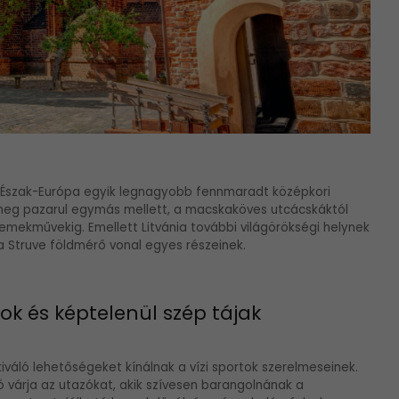
s Észak-Európa egyik legnagyobb fennmaradt középkori
k meg pazarul egymás mellett, a macskaköves utcácskáktól
remekművekig. Emellett Litvánia további világörökségi helynek
 a Struve földmérő vonal egyes részeinek.
ok és képtelenül szép tájak
iváló lehetőségeket kínálnak a vízi sportok szerelmeseinek.
tó várja az utazókat, akik szívesen barangolnának a