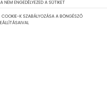
A NEM ENGEDÉLYEZED A SÜTIKET
 COOKIE-K SZABÁLYOZÁSA A BÖNGÉSZŐ
EÁLLÍTÁSAIVAL
és, Klíma és Kulturális
enyűgözőbb országa, amely sok érdekességet és
al, gazdag történelemmel és kulturális örökséggel
al rendelkezik, ami ideális célállomássá teszi az utazók
gközelíthetősége és közlekedési