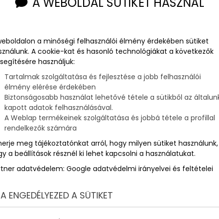
A WEBOLDAL SÜTIKET HASZNÁL
ú
weboldalon a minőségi felhasználói élmény érdekében sütiket
sználunk. A cookie-kat és hasonló technológiákat a következők
segítésére használjuk:
Tartalmak szolgáltatása és fejlesztése a jobb felhasználói
élmény elérése érdekében
Biztonságosabb használat lehetővé tétele a sütikből az általun
kapott adatok felhasználásával.
A Weblap termékeinek szolgáltatása és jobbá tétele a profillal
rendelkezők számára
merje meg tájékoztatónkat arról, hogy milyen sütiket használunk,
y a beállítások résznél ki lehet kapcsolni a használatukat.
rtner adatvédelem:
Google adatvédelmi irányelvei és feltételei
A ENGEDÉLYEZED A SÜTIKET