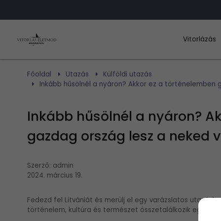
Vitorlázás
Főoldal
Utazás
Külföldi utazás
Inkább hűsölnél a nyáron? Akkor ez a történelemben 
Inkább hűsölnél a nyáron? Ak
gazdag ország lesz a neked v
Szerző:
admin
2024. március 19.
Fedezd fel Litvániát és merülj el egy varázslatos utazásb
történelem, kultúra és természet összetalálkozik egy le