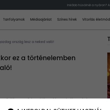
Inkább hűsölnél a nyáron? A
Tanfolyamok
Médiaajánlat
Színes hírek
Vitorlás életmó
gazdag ország lesz a neked való!
kor ez a történelemben
aló!
an a Baltikum egyik legrejtélyesebb országában, ahol
nyűgöző kalandban.