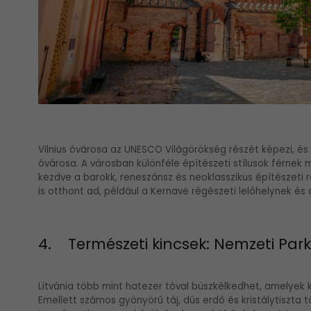
Vilnius óvárosa az UNESCO Világörökség részét képezi, é
óvárosa. A városban különféle építészeti stílusok férne
kezdve a barokk, reneszánsz és neoklasszikus építészeti 
is otthont ad, például a Kernavė régészeti lelőhelynek és
4. Természeti kincsek: Nemzeti Park
Litvánia több mint hatezer tóval büszkélkedhet, amelyek k
Emellett számos gyönyörű táj, dús erdő és kristálytiszta 