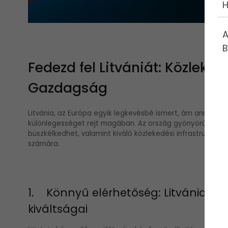
H
A
B
Fedezd fel Litvániát: Közleked
Gazdagság
Litvánia, az Európa egyik legkevésbé ismert, ám annál l
különlegességet rejt magában. Az ország gyönyörű tájakk
büszkélkedhet, valamint kiváló közlekedési infrastruktúráv
számára.
1. Könnyű elérhetőség: Litvánia me
kiváltságai