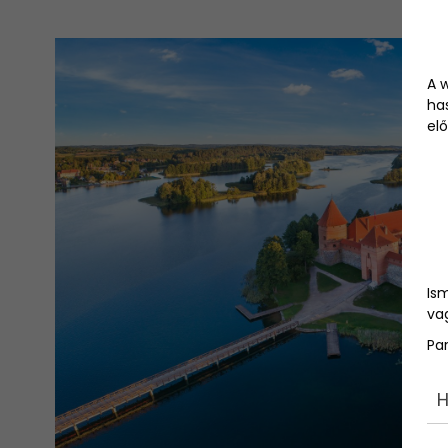
A 
ha
elő
Is
vag
Pa
H