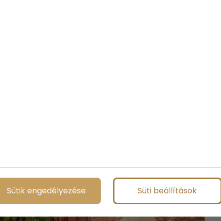
Sütik engedélyezése
Süti beállítások