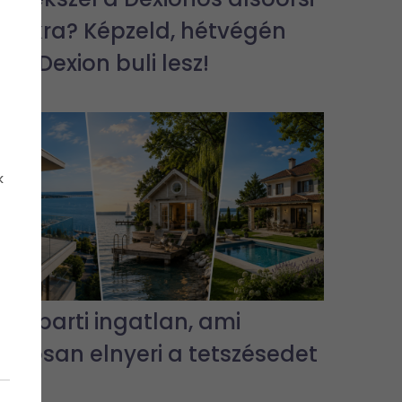
bulikra? Képzeld, hétvégén
jra Dexion buli lesz!
k
3 vízparti ingatlan, ami
biztosan elnyeri a tetszésedet