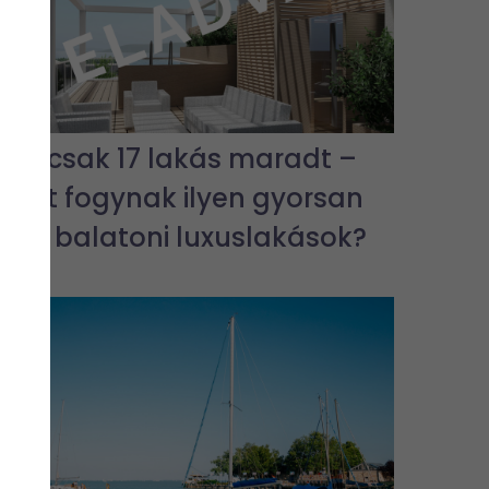
Már csak 17 lakás maradt –
miért fogynak ilyen gyorsan
az új balatoni luxuslakások?