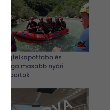
A legfelkapottabb és
legizgalmasabb nyári
vízisportok