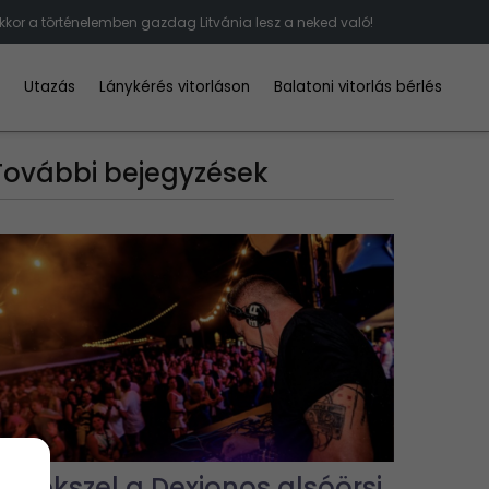
kkor a történelemben gazdag Litvánia lesz a neked való!
d
Utazás
Lánykérés vitorláson
Balatoni vitorlás bérlés
További bejegyzések
Emlékszel a Dexionos alsóörsi