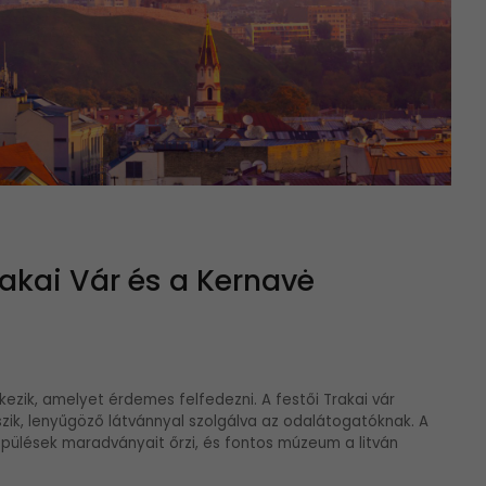
akai Vár és a Kernavė
kezik, amelyet érdemes felfedezni. A festői Trakai vár
szik, lenyűgöző látvánnyal szolgálva az odalátogatóknak. A
lepülések maradványait őrzi, és fontos múzeum a litván