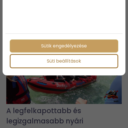
3 vízparti ingatlan, ami biztosan
elnyeri a tetszésedet
Sütik engedélyezése
Süti beállítások
A legfelkapottabb és
legizgalmasabb nyári