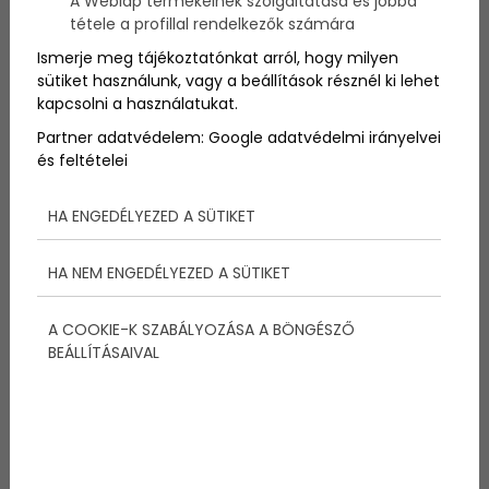
A Weblap termékeinek szolgáltatása és jobbá
"tabu"
ruhadarab
van, amik ugyanolyan jól állnak
tétele a profillal rendelkezők számára
molettebb testalkatú
hölgyeken is, mint a
vékonyabbakon.
Ismerje meg tájékoztatónkat arról, hogy milyen
sütiket használunk, vagy a beállítások résznél ki lehet
kapcsolni a használatukat.
Partner adatvédelem:
Google adatvédelmi irányelvei
és feltételei
Megosztás:
HA ENGEDÉLYEZED A SÜTIKET
HA NEM ENGEDÉLYEZED A SÜTIKET
További bejegyzések
A COOKIE-K SZABÁLYOZÁSA A BÖNGÉSZŐ
BEÁLLÍTÁSAIVAL