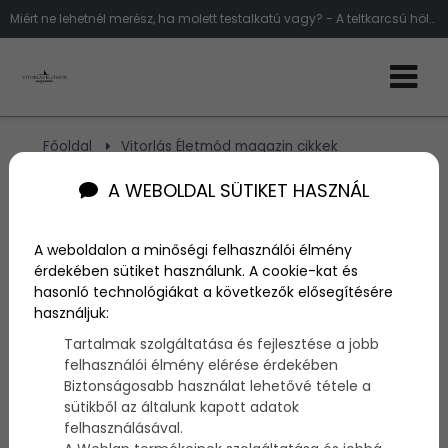
Miért ne lehetnél merész, ha molett testalkatú vagy? - A teltkarcsú hölgyek divatja
Főoldal
Vitorlás Életmód magazin cikkek
Miért ne lehetnél merész, ha molett alkatú vagy?
A WEBOLDAL SÜTIKET HASZNÁL
Miért ne lehetnél merész,
A weboldalon a minőségi felhasználói élmény
ha molett alkatú vagy?
érdekében sütiket használunk. A cookie-kat és
hasonló technológiákat a következők elősegítésére
használjuk:
Szerző:
admin
Tartalmak szolgáltatása és fejlesztése a jobb
2015. április 23.
felhasználói élmény elérése érdekében
Biztonságosabb használat lehetővé tétele a
Tetszik a csíkos felső, de félsz felvenni, mert kövérít?
sütikből az általunk kapott adatok
Felejtsd el! Rengeteg téveszme van, amit ha
felhasználásával.
félreteszünk, rá fogunk jönni, hogy rengeteg olyan