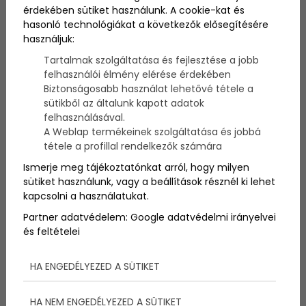
izmos befújások sem könnyítették meg a versenyzők
érdekében sütiket használunk. A cookie-kat és
dolgát, igazi pörgős, munkás pályákat mentek. A
hasonló technológiákat a következők elősegítésére
háromszög alakú, olimpiai pályán nagy kihívást
használjuk:
jelentett a spinnaker vitorla felhúzása a táv
Tartalmak szolgáltatása és fejlesztése a jobb
rövidsége és az erős szél miatt. Ez nagy technikai
felhasználói élmény elérése érdekében
fegyelmet igényel, miközben számos más feladatra
Biztonságosabb használat lehetővé tétele a
is koncentrálni kell. Több csapat ezért nem is
sütikből az általunk kapott adatok
használt hátszél vitorlát, inkább a pillangózást
választották.
felhasználásával.
A Weblap termékeinek szolgáltatása és jobbá
tétele a profillal rendelkezők számára
Ismerje meg tájékoztatónkat arról, hogy milyen
Hamisítatlan tengeri
sütiket használunk, vagy a beállítások résznél ki lehet
kapcsolni a használatukat.
körülmények között
Partner adatvédelem:
Google adatvédelmi irányelvei
és feltételei
folytatódott a VI. MTNB –
Westport Kupa 2.
HA ENGEDÉLYEZED A SÜTIKET
versenynap
HA NEM ENGEDÉLYEZED A SÜTIKET