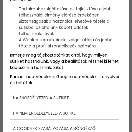
Nagyhajós SOS-Gyermekfalu bajnokság 2009 -
Tartalmak szolgáltatása és fejlesztése a jobb
beszámoló
2009. július 30.
felhasználói élmény elérése érdekében
Balatonfüred
Biztonságosabb használat lehetővé tétele a
sütikből az általunk kapott adatok
felhasználásával.
A Weblap termékeinek szolgáltatása és jobbá
Nagyhajós SOS-
tétele a profillal rendelkezők számára
Gyermekfalu Bajnokság
Ismerje meg tájékoztatónkat arról, hogy milyen
sütiket használunk, vagy a beállítások résznél ki lehet
2009
kapcsolni a használatukat.
Partner adatvédelem:
Google adatvédelmi irányelvei
Forró hangulatban zajlott a július 30-án
és feltételei
megrendezésre került - a vitorlástársadalom
példanélküli összefogásának köszönhető -
HA ENGEDÉLYEZED A SÜTIKET
balatonfüredi nagyhajós SOS-gyermekfalu
bajnokság. Szinte az összes, mintegy 200 SOS-
gyermekfaluban felnövő gyermek és fiatal élhette
HA NEM ENGEDÉLYEZED A SÜTIKET
át a vitorlázás örömét ezen az igazi nyárias napon.
A COOKIE-K SZABÁLYOZÁSA A BÖNGÉSZŐ