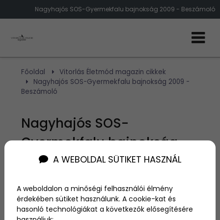
Nagyhajós SOS-Gyermekfalu bajnokság 2009 - Beszámoló
Főoldal
Vitorlás Életmód magazin cikkek
Nagyhajós SOS-Gyermekfalu bajnokság 2009 -
Beszámoló
Nagyhajós SOS-
Gyermekfalu bajnokság
2009 - Beszámoló
A WEBOLDAL SÜTIKET HASZNÁL
A weboldalon a minőségi felhasználói élmény
Szerző:
admin
érdekében sütiket használunk. A cookie-kat és
2009. augusztus 1.
hasonló technológiákat a következők elősegítésére
használjuk: