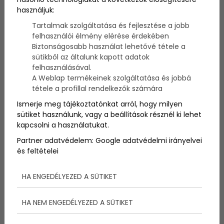
A vitorlástársadalom példanélküli összefogásának
használjuk:
köszönhetően szinte az összes, mintegy 250 SOS-
gyermekfaluban felnövő gyermek és fiatal élheti át
Tartalmak szolgáltatása és fejlesztése a jobb
a vitorlázás örömét a Balatonfüreden július 30-án
felhasználói élmény elérése érdekében
megrendezésre kerülő nagyhajós SOS-gyermekfalu
Biztonságosabb használat lehetővé tétele a
bajnokságon.
sütikből az általunk kapott adatok
felhasználásával.
A Weblap termékeinek szolgáltatása és jobbá
tétele a profillal rendelkezők számára
Nagyhajós SOS-
Ismerje meg tájékoztatónkat arról, hogy milyen
Gyermekfalu Bajnokság
sütiket használunk, vagy a beállítások résznél ki lehet
kapcsolni a használatukat.
2009 - A gyerekek az
Partner adatvédelem:
Google adatvédelmi irányelvei
összes magyarországi
és feltételei
intézményből érkeznek
HA ENGEDÉLYEZED A SÜTIKET
A gyerekek az összes magyarországi intézményből -
HA NEM ENGEDÉLYEZED A SÜTIKET
Battonyáról, Kecskemétről, Kőszegről, Séből,
Lajosmizséről és Szegedről - érkeznek. Elkíséri őket