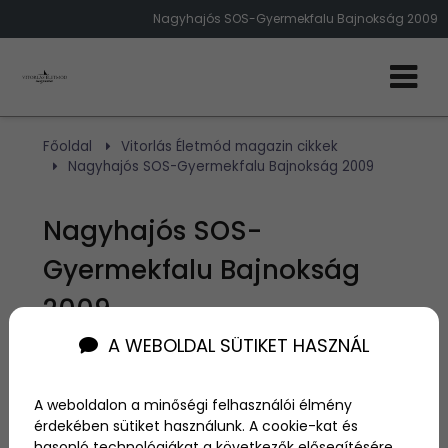
Nagyhajós SOS-Gyermekfalu Bajnokság 2009
Főoldal
Vitorlás Életmód magazin cikkek
Nagyhajós SOS-Gyermekfalu Bajnokság 2009
Nagyhajós SOS-
Gyermekfalu Bajnokság
2009
A WEBOLDAL SÜTIKET HASZNÁL
Szerző:
admin
2009. július 22.
A weboldalon a minőségi felhasználói élmény
érdekében sütiket használunk. A cookie-kat és
hasonló technológiákat a következők elősegítésére