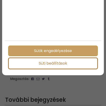
12.00 - 15.00 pályaverseny
15.30 ebéd
16.00 - 17.00 díjkiosztó
További információ:
Bakóczy Kálmán 20/964-9789
és
Mina Krisztina és Garai Valéria
SOS-Gyermekfalu Magyarországi Alapítványa
Mobil: 30/ 862-1318; 30/ 954-3132
Sütik engedélyezése
Süti beállítások
Megosztás:
További bejegyzések