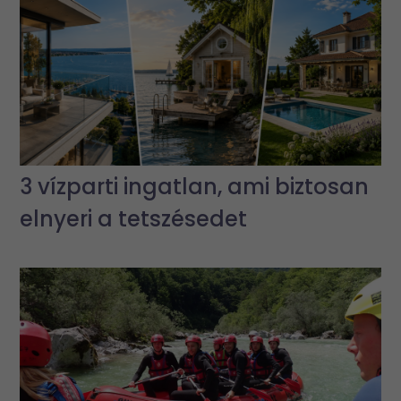
3 vízparti ingatlan, ami biztosan
elnyeri a tetszésedet