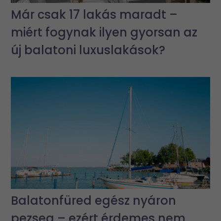
Már csak 17 lakás maradt –
miért fogynak ilyen gyorsan az
új balatoni luxuslakások?
Balatonfüred egész nyáron
pezseg – ezért érdemes nem