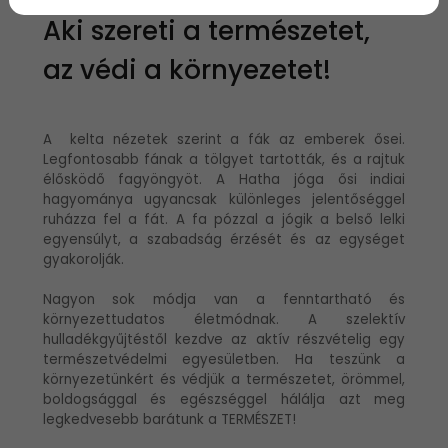
Aki szereti a természetet,
az védi a környezetet!
A kelta nézetek szerint a fák az emberek ősei.
Legfontosabb fának a tölgyet tartották, és a rajtuk
élősködő fagyöngyöt. A Hatha jóga ősi indiai
hagyománya ugyancsak különleges jelentőséggel
ruházza fel a fát. A fa pózzal a jógik a belső lelki
egyensúlyt, a szabadság érzését és az egységet
gyakorolják.
Nagyon sok módja van a fenntartható és
környezettudatos életmódnak. A szelektív
hulladékgyűjtéstől kezdve az aktív részvételig egy
természetvédelmi egyesületben. Ha teszünk a
környezetünkért és védjük a természetet, örömmel,
boldogsággal és egészséggel hálálja azt meg
legkedvesebb barátunk a TERMÉSZET!