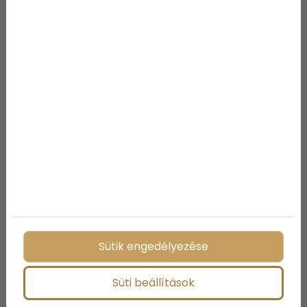
tűlevélből kinyert Taxotere hatóanyag a daganatot
gyógyítja (petefészek, emlő és tüdődaganat).
A fában rejlő szellemi erő és
tudás
Csak a fák léleknyugtató hatását nem tudja
alátámasztani a tudomány. Bizonyos fák azonban
vallási és spirituális hagyományokkal rendelkeznek, a
tudást és az egységet szimbolizálják. Például a híres
Bódhifa, egy hatalmas és nagyon öreg szent füge
fa, amely alatt Buddha megvilágosodott. A
következő oldalon találod a folytatást!!
Sütik engedélyezése
Süti beállítások