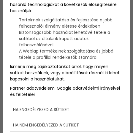
megnyugszunk, feltöltötdünk, jobban érezzük
hasonló technológiákat a következők elősegítésére
magunkat! Hogy miért? Az alábbi cikkből
használjuk:
megtudhatod!
Tartalmak szolgáltatása és fejlesztése a jobb
felhasználói élmény elérése érdekében
Biztonságosabb használat lehetővé tétele a
sütikből az általunk kapott adatok
A fa és a természet
felhasználásával.
A Weblap termékeinek szolgáltatása és jobbá
tétele a profillal rendelkezők számára
Ismerje meg tájékoztatónkat arról, hogy milyen
A fa nem csak egy fa, hanem ennél jóval többet
sütiket használunk, vagy a beállítások résznél ki lehet
jelent. A természet szimbóluma, menedéket és
kapcsolni a használatukat.
táplálékot nyújt nekünk, barátunk és tanítónk, a
lelkünket jóleső érzéssel tölti el az átölelése. A fa a
Partner adatvédelem:
Google adatvédelmi irányelvei
természet része, amelyek együttesen nyugtató
és feltételei
hatással vannak ránk, a természetben
feltöltődhetünk, energiát vehetünk magunkhoz és
kikapcsolódhatunk a mindennapok mókuskerekéből.
HA ENGEDÉLYEZED A SÜTIKET
A szerelem mellett a természet az a legfőbb dolog,
HA NEM ENGEDÉLYEZED A SÜTIKET
amely inspirálja a festőket, költőket és a zenészeket.
A művészettel fejezik ki a természet nagyságát és