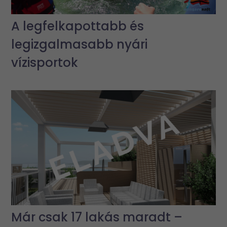
A legfelkapottabb és
legizgalmasabb nyári
vízisportok
Már csak 17 lakás maradt –