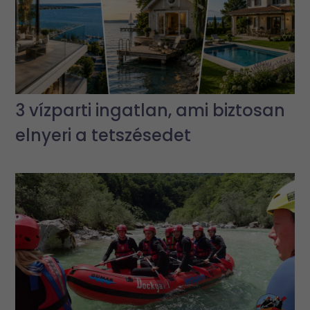
3 vízparti ingatlan, ami biztosan
elnyeri a tetszésedet