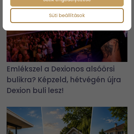
Süti beállítások
Emlékszel a Dexionos alsóörsi
bulikra? Képzeld, hétvégén újra
Dexion buli lesz!