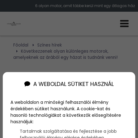
6 olyan motor, amit többe kerül mint egy átlagos ház
Főoldal
Színes hírek
Következzenek olyan különleges motorok,
amelyeknek az árából egy házat is tudnánk venni!
Következzenek olyan
A WEBOLDAL SÜTIKET HASZNÁL
különleges motorok,
amelyeknek az árából egy
A weboldalon a minőségi felhasználói élmény
érdekében sütiket használunk. A cookie-kat és
házat is tudnánk venni!
hasonló technológiákat a következők elősegítésére
használjuk:
Tartalmak szolgáltatása és fejlesztése a jobb
Szerző:
admin
felhasználói élmény elérése érdekében
2020. augusztus 12.