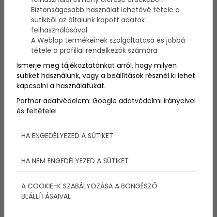
Biztonságosabb használat lehetővé tétele a
sütikből az általunk kapott adatok
A következő listában szereplő motorok elsősorban
felhasználásával.
nem hétköznapi embereknek készültek, hanem olyan
A Weblap termékeinek szolgáltatása és jobbá
motorkedvelőknek, akik bizony milliárdosok. Vannak
tétele a profillal rendelkezők számára
olyan emberek, akik bármekkora összeget
megadnának egy kétkerekű csodáért, és még
Ismerje meg tájékoztatónkat arról, hogy milyen
pénzük is van rá. Ez a keresztmetszet meglehetősen
sütiket használunk, vagy a beállítások résznél ki lehet
szűk, de ettől még vannak olyan gyártók, akik ezt a
kapcsolni a használatukat.
közönséget célozzák meg a termékeikkel. Lássuk,
Partner adatvédelem:
Google adatvédelmi irányelvei
melyek a világ legdrágább motorjai, amit valaha
és feltételei
megépítettek!
HA ENGEDÉLYEZED A SÜTIKET
HA NEM ENGEDÉLYEZED A SÜTIKET
A COOKIE-K SZABÁLYOZÁSA A BÖNGÉSZŐ
BEÁLLÍTÁSAIVAL