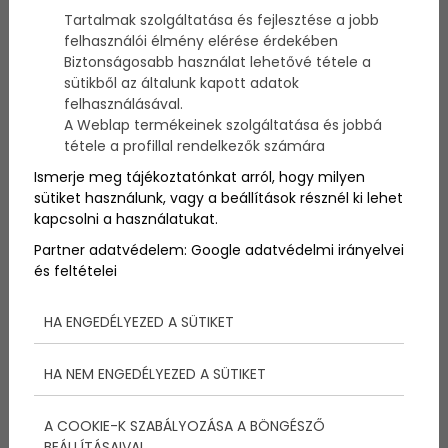
Rodriguez Band, Emeli Sandé, Lisa Stansfield, a
Tartalmak szolgáltatása és fejlesztése a jobb
Stereo MC's, az Al McKay's Earth, Wind & Fire
felhasználói élmény elérése érdekében
Experience és az MF Robots.
Biztonságosabb használat lehetővé tétele a
sütikből az általunk kapott adatok
felhasználásával.
A Weblap termékeinek szolgáltatása és jobbá
tétele a profillal rendelkezők számára
Ismerje meg tájékoztatónkat arról, hogy milyen
sütiket használunk, vagy a beállítások résznél ki lehet
kapcsolni a használatukat.
Partner adatvédelem:
Google adatvédelmi irányelvei
és feltételei
HA ENGEDÉLYEZED A SÜTIKET
HA NEM ENGEDÉLYEZED A SÜTIKET
Paloznaki Jazzpiknik 2022
A COOKIE-K SZABÁLYOZÁSA A BÖNGÉSZŐ
zseniális fellépőkkel
BEÁLLÍTÁSAIVAL