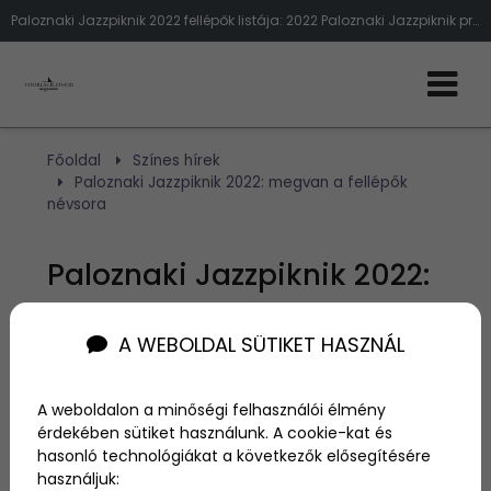
Paloznaki Jazzpiknik 2022 fellépők listája: 2022 Paloznaki Jazzpiknik programok
Főoldal
Színes hírek
Paloznaki Jazzpiknik 2022: megvan a fellépők
névsora
Paloznaki Jazzpiknik 2022:
megvan a fellépők névsora
A WEBOLDAL SÜTIKET HASZNÁL
Szerző:
admin
2022. március 2.
A weboldalon a minőségi felhasználói élmény
érdekében sütiket használunk. A cookie-kat és
hasonló technológiákat a következők elősegítésére
Teljes a Paloznaki Jazzpiknik külföldi fellépőinek
használjuk:
névsora. Koncertet ad Richard Bona & Alfredo