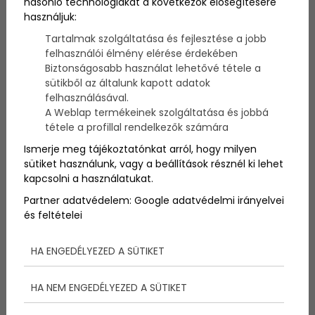
hasonló technológiákat a következők elősegítésére
használjuk:
Ki ne szeretne utazni, idegen tájakat felfedezni – és
Tartalmak szolgáltatása és fejlesztése a jobb
megnézni mindazt, amelyet eddig csak képen
felhasználói élmény elérése érdekében
csodált? Ha már útnak indulsz, te is tudod: nincs
Biztonságosabb használat lehetővé tétele a
megállás. Bemutatjuk bakancslistánk egyik
sütikből az általunk kapott adatok
legelőkelőbb helyén szereplő útvonalát, és hogy mi
felhasználásával.
az, amelyet semmiképp sem hagyhatsz ki, ha Prága
A Weblap termékeinek szolgáltatása és jobbá
környékén jársz!
tétele a profillal rendelkezők számára
Ismerje meg tájékoztatónkat arról, hogy milyen
Csehország fővárosa: A
sütiket használunk, vagy a beállítások résznél ki lehet
kapcsolni a használatukat.
gyönyörű Prága
Partner adatvédelem:
Google adatvédelmi irányelvei
és feltételei
Az aranyvárosnak, vagy száztornyú városnak is
nevezett település Csehország szívében már a
HA ENGEDÉLYEZED A SÜTIKET
Világörökség részeként várja látogatóit, mint az
egyik legkedveltebb célpontja a turizmusnak.
Népszerűségének növekedése pedig nem is megy
HA NEM ENGEDÉLYEZED A SÜTIKET
csodaszámba, hiszen a város változatos
látványosságai és számos nevezetessége mellett