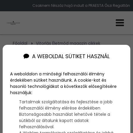
Csaknem félszáz hajó indult a PRAESTA Őszi Regattán
Főoldal
Vitorlás Életmód magazin cikkek
A PRAESTA Őszi Regattán félszáz hajó indult
A WEBOLDAL SÜTIKET HASZNÁL
A PRAESTA Őszi Regattán
A weboldalon a minőségi felhasználói élmény
félszáz hajó indult
érdekében sütiket használunk. A cookie-kat és
hasonló technológiákat a következők elősegítésére
használjuk:
Szerző:
admin
Tartalmak szolgáltatása és fejlesztése a jobb
2014. október 24.
felhasználói élmény elérése érdekében
Biztonságosabb használat lehetővé tétele a
2014.
október
20.,
Balatonkenese
- Igazi őszi
vitorlás
sütikből az általunk kapott adatok
fieszta
volt az
október
19-én
Balatonkenesén
felhasználásával.
rendezett
PRAESTA Őszi Regatta
. A
félszáz hajó