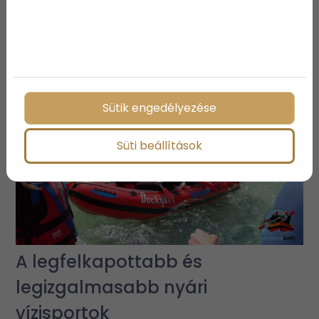
3 vízparti ingatlan, ami biztosan
elnyeri a tetszésedet
Sütik engedélyezése
Süti beállítások
A legfelkapottabb és
legizgalmasabb nyári
vízisportok