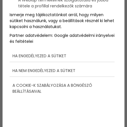
A Weblap termékeinek szolgáltatása és jobbá
csodás
napsütésben
vágott neki a
túraverseny
tétele a profillal rendelkezők számára
távjának
.
Ismerje meg tájékoztatónkat arról, hogy milyen
sütiket használunk, vagy a beállítások résznél ki lehet
kapcsolni a használatukat.
Partner adatvédelem:
Google adatvédelmi irányelvei
és feltételei
Megosztás:
HA ENGEDÉLYEZED A SÜTIKET
További bejegyzések
HA NEM ENGEDÉLYEZED A SÜTIKET
A COOKIE-K SZABÁLYOZÁSA A BÖNGÉSZŐ
BEÁLLÍTÁSAIVAL