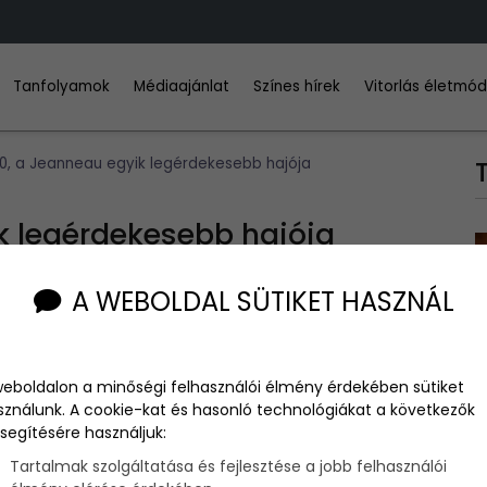
Tanfolyamok
Médiaajánlat
Színes hírek
Vitorlás életmó
30, a Jeanneau egyik legérdekesebb hajója
k legérdekesebb hajója
A WEBOLDAL SÜTIKET HASZNÁL
jója
: úgy lehet száguldozni vele a
tengeren
, akár egy
weboldalon a minőségi felhasználói élmény érdekében sütiket
aládi kirándulásra
is kiválóan alkalmas.
sználunk. A cookie-kat és hasonló technológiákat a következők
segítésére használjuk:
Tartalmak szolgáltatása és fejlesztése a jobb felhasználói