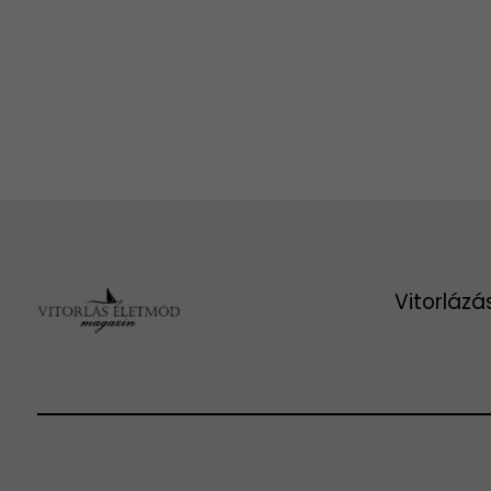
Vitorlázá