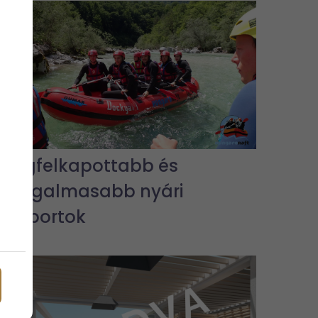
A legfelkapottabb és
legizgalmasabb nyári
vízisportok