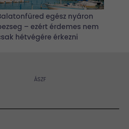
Balatonfüred egész nyáron
pezseg – ezért érdemes nem
csak hétvégére érkezni
ÁSZF