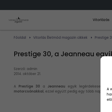
Vitorlázás
Főoldal
Vitorlás Életmód magazin cikkek
Prestige 
Prestige 30, a Jeanneau egyi
Szerző:
admin
2014. október 21.
A
Prestige 30
a
Jeanneau
egyik legérdekesebb
ha
A 
motorcsónakkal
, ezzel együtt pedig egy több napos
cs
ha
elő