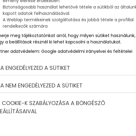
élmény elérése érdekében
Biztonságosabb használat lehetővé tétele a sütikből az általun
kapott adatok felhasználásával.
ú
A Weblap termékeinek szolgáltatása és jobbá tétele a profillal
rendelkezők számára
merje meg tájékoztatónkat arról, hogy milyen sütiket használunk,
y a beállítások résznél ki lehet kapcsolni a használatukat.
rtner adatvédelem:
Google adatvédelmi irányelvei és feltételei
A ENGEDÉLYEZED A SÜTIKET
A NEM ENGEDÉLYEZED A SÜTIKET
 COOKIE-K SZABÁLYOZÁSA A BÖNGÉSZŐ
EÁLLÍTÁSAIVAL