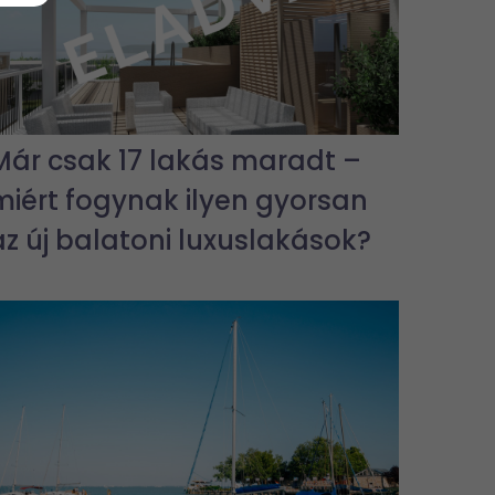
Már csak 17 lakás maradt –
miért fogynak ilyen gyorsan
az új balatoni luxuslakások?