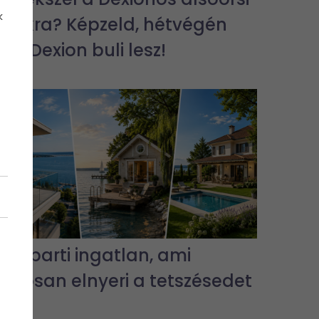
k
bulikra? Képzeld, hétvégén
jra Dexion buli lesz!
3 vízparti ingatlan, ami
biztosan elnyeri a tetszésedet