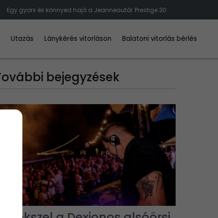
Egy gyors és könnyed hajó a Jeanneautól: Prestige 30
d
Utazás
Lánykérés vitorláson
Balatoni vitorlás bérlés
További bejegyzések
Emlékszel a Dexionos alsóörsi