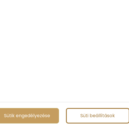
Sütik engedélyezése
Süti beállítások