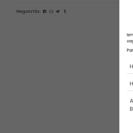
Megosztás:
Is
vag
Pa
H
H
A
B