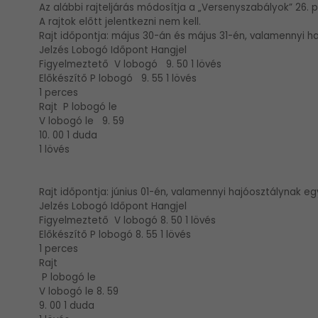
Az alábbi rajteljárás módosítja a „Versenyszabályok” 26. p
A rajtok előtt jelentkezni nem kell.
Rajt időpontja: május 30-án és május 31-én, valamennyi h
Jelzés Lobogó Időpont Hangjel
Figyelmeztető V lobogó 9. 50 1 lövés
Előkészítő P lobogó 9. 55 1 lövés
1 perces
Rajt P lobogó le
V lobogó le 9. 59
10. 00 1 duda
1 lövés
Rajt időpontja: június 01-én, valamennyi hajóosztálynak eg
Jelzés Lobogó Időpont Hangjel
Figyelmeztető V lobogó 8. 50 1 lövés
Előkészítő P lobogó 8. 55 1 lövés
1 perces
Rajt
P lobogó le
V lobogó le 8. 59
9. 00 1 duda