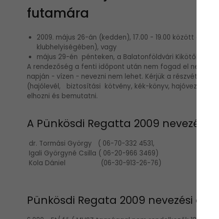
futamára
2009. május 26-án (kedden), 17.00 - 19.00 között a Budapes
klubhelyiségében), vagy
május 29-én pénteken, a Balatonföldvári Kikötőben - 
A rendezőség a fenti időpont után nem fogad el nevezést
napján - vízen - nevezni nem lehet. Kérjük a részvételi 
(hajólevél, biztosítási kötvény, kék-könyv, hajóvezetői 
elhozni és bemutatni.
A Pünkösdi Regatta 2009 nevezéssel
dr. Tormási György ( 06-70-332 4531,
Igali Györgyné Csilla ( 06-20-966 3469)
Kola Dániel (06-30-913-26-76)
Pünkösdi Regata 2009 nevezési díj: