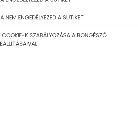
ja szerint.
tartott és felmért hajóosztályok egytestű hajói és az ezekbe
 cirkáló osztály (8R,6R,75-ös, 55-ös, 40-es), 70-es, 50-es,
A NEM ENGEDÉLYEZED A SÜTIKET
as, Asso 99, Sudár Regatta, Sudár Sport, 8M One Design,
5-ös Jolle,
 COOKIE-K SZABÁLYOZÁSA A BÖNGÉSZŐ
EÁLLÍTÁSAIVAL
Star, Soling ) a YS számuk szerinti Yardstick csoportban
 a típusnak megfelelő hazai, ennek hiányában a német YS
jókat, melyeknek sem magyar, sem német YS száma nincs,
ik
getlenül, a fent megjelölt szalagokat kell viseljék (méret: 5-7
tőn.
tosítással, melynek hiányában a nevezést a versenyvezetőség
gatta versenysorozat összes