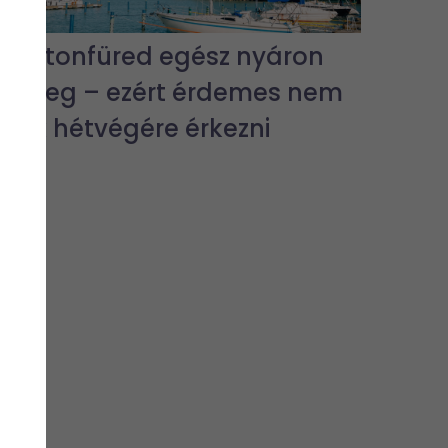
Balatonfüred egész nyáron
pezseg – ezért érdemes nem
csak hétvégére érkezni