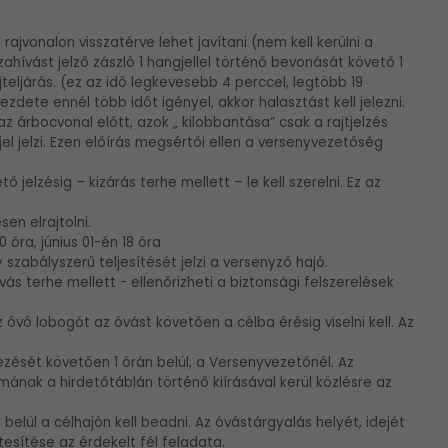
rajvonalon visszatérve lehet javítani (nem kell kerülni a
zahívást jelző zászló 1 hangjellel történő bevonását követő 1
ajteljárás. (ez az idő legkevesebb 4 perccel, legtöbb 19
kezdete ennél több időt igényel, akkor halasztást kell jelezni.
 az árbocvonal előtt, azok „ kilobbantása” csak a rajtjelzés
l jelzi. Ezen előírás megsértői ellen a versenyvezetőség
jelzésig – kizárás terhe mellett – le kell szerelni. Ez az
en elrajtolni.
 óra, június 01-én 18 óra
 szabályszerű teljesítését jelzi a versenyző hajó.
s terhe mellett - ellenőrizheti a biztonsági felszerelések
 óvó lobogót az óvást követően a célba érésig viselni kell. Az
ezését követően 1 órán belül, a Versenyvezetőnél. Az
mának a hirdetőtáblán történő kiírásával kerül közlésre az
elül a célhajón kell beadni. Az óvástárgyalás helyét, idejét
tesítése az érdekelt fél feladata.