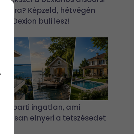
bulikra? Képzeld, hétvégén
jra Dexion buli lesz!
k
3 vízparti ingatlan, ami
biztosan elnyeri a tetszésedet