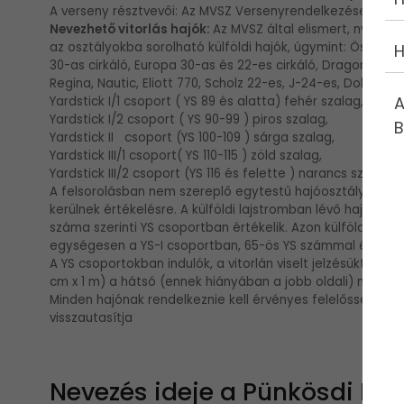
A verseny résztvevői: Az MVSZ Versenyrendelkezései 1. pont
Nevezhető vitorlás hajók:
Az MVSZ által elismert, nyilván
az osztályokba sorolható külföldi hajók, úgymint: Összevont
H
30-as cirkáló, Europa 30-as és 22-es cirkáló, Dragon, 33-
Regina, Nautic, Eliott 770, Scholz 22-es, J-24-es, Dolphin, 2
A
Yardstick I/1 csoport ( YS 89 és alatta) fehér szalag,
Yardstick I/2 csoport ( YS 90-99 ) piros szalag,
B
Yardstick II csoport (YS 100-109 ) sárga szalag,
Yardstick III/1 csoport( YS 110-115 ) zöld szalag,
Yardstick III/2 csoport (YS 116 és felette ) narancs szalag.
A felsorolásban nem szereplő egytestű hajóosztályok (pl. 
kerülnek értékelésre. A külföldi lajstromban lévő hajókat
száma szerinti YS csoportban értékelik. Azon külföldi ha
egységesen a YS-I csoportban, 65-ös YS számmal értékel
A YS csoportokban indulók, a vitorlán viselt jelzésüktől füg
cm x 1 m) a hátsó (ennek hiányában a jobb oldali) mereví
Minden hajónak rendelkeznie kell érvényes felelősségbiz
visszautasítja
Nevezés ideje a Pünkösdi Re