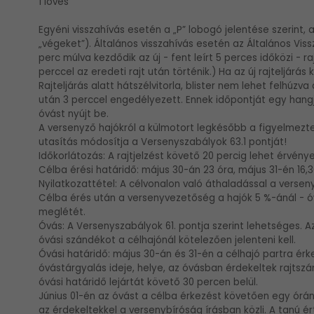
1 lövés
Egyéni visszahívás esetén a „P” lobogó jelentése szerint, a 
„végeket”). Általános visszahívás esetén az Általános Viss
perc múlva kezdődik az új - fent leírt 5 perces időközi - r
perccel az eredeti rajt után történik.) Ha az új rajteljárás 
Rajteljárás alatt hátszélvitorla, blister nem lehet felhúzva
után 3 perccel engedélyezett. Ennek időpontját egy hangje
óvást nyújt be.
A versenyző hajókról a külmotort legkésőbb a figyelmeztető 
utasítás módosítja a Versenyszabályok 63.1 pontját!
Időkorlátozás: A rajtjelzést követő 20 percig lehet érvényes
Célba érési határidő: május 30-án 23 óra, május 31-én 16,30
Nyilatkozattétel: A célvonalon való áthaladással a verseny
Célba érés után a versenyvezetőség a hajók 5 %-ánál - óvá
meglétét.
Óvás: A Versenyszabályok 61. pontja szerint lehetséges. Az
óvási szándékot a célhajónál kötelezően jelenteni kell.
Óvási határidő: május 30-án és 31-én a célhajó partra érk
óvástárgyalás ideje, helye, az óvásban érdekeltek rajtszá
óvási határidő lejártát követő 30 percen belül.
Június 01-én az óvást a célba érkezést követően egy órán b
az érdekeltekkel a versenybíróság írásban közli. A tanú ér