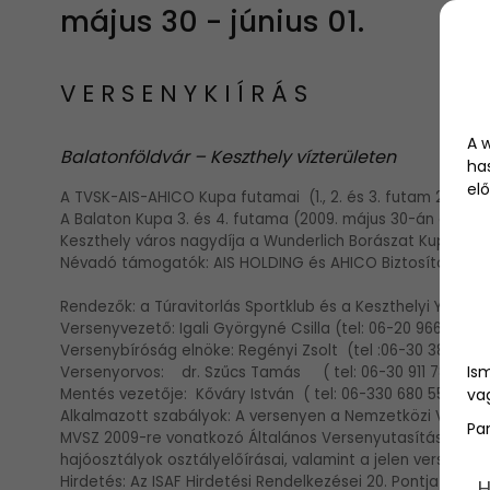
május 30 - június 01.
V E R S E N Y K I Í R Á S
A 
Balatonföldvár – Keszthely vízterületen
ha
elő
A TVSK-AIS-AHICO Kupa futamai (1., 2. és 3. futam 2009. máj
A Balaton Kupa 3. és 4. futama (2009. május 30-án és júniu
Keszthely város nagydíja a Wunderlich Borászat Kupájáért
Névadó támogatók: AIS HOLDING és AHICO Biztosító Zrt.
Rendezők: a Túravitorlás Sportklub és a Keszthelyi Yacht 
Versenyvezető: Igali Györgyné Csilla (tel: 06-20 966 3469 
Versenybíróság elnöke: Regényi Zsolt (tel :06-30 389 1264
Is
Versenyorvos: dr. Szűcs Tamás ( tel: 06-30 911 7819 )
Mentés vezetője: Kőváry István ( tel: 06-330 680 5531
vag
Alkalmazott szabályok: A versenyen a Nemzetközi Vitorlás
Pa
MVSZ 2009-re vonatkozó Általános Versenyutasítás és Vers
hajóosztályok osztályelőírásai, valamint a jelen versenyki
Hirdetés: Az ISAF Hirdetési Rendelkezései 20. Pontja szerin
H