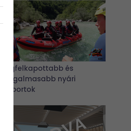
A legfelkapottabb és
legizgalmasabb nyári
vízisportok