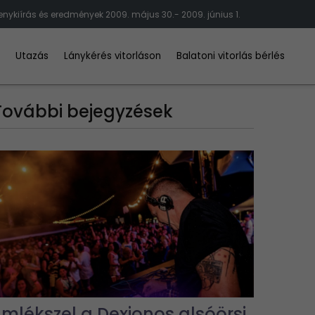
enykiírás és eredmények 2009. május 30.- 2009. június 1.
d
Utazás
Lánykérés vitorláson
Balatoni vitorlás bérlés
További bejegyzések
Emlékszel a Dexionos alsóörsi