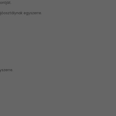
ontját.
ajóosztálynak egyszerre.
yszerre.