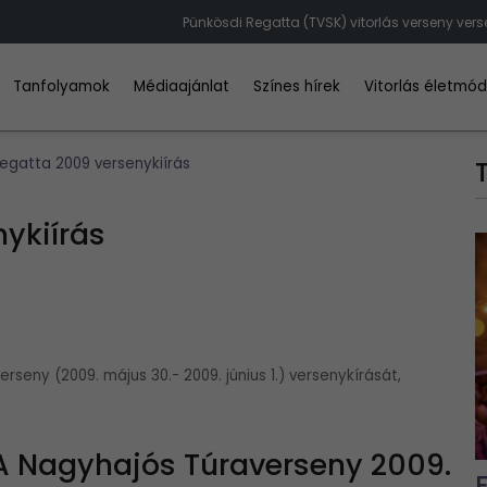
Pünkösdi Regatta (TVSK) vitorlás verseny vers
Tanfolyamok
Médiaajánlat
Színes hírek
Vitorlás életmó
regatta 2009 versenykiírás
ykiírás
rseny (2009. május 30.- 2009. június 1.) versenykírását,
 T A Nagyhajós Túraverseny 2009.