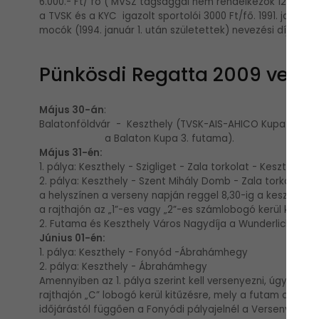
6.000.- Ft/ fő ( MVSZ tagsággal nem rendelkezők 12.000.- F
a TVSK és a KYC igazolt sportolói 3000 Ft/fő. 1991. január 1.
mocók (1994. január 1. után születettek) nevezési díjat ne
Pünkösdi Regatta 2009 verse
Május 30-án
:
Balatonföldvár - Keszthely (TVSK-AIS-AHICO Kupa 1. fut
a Balaton Kupa 3. futama).
Május 31-én:
1. pálya: Keszthely - Szigliget - Zala torkolat - Keszthely, 
2. pálya: Keszthely - Szent Mihály Domb - Zala torkolat-
a helyszínen a verseny napján reggel 8,30-ig a keszthelyi
a rajthajón az „1”-es vagy „2”-es számlobogó kerül kitűz
2. Futama és Keszthely Város Nagydíja a Wunderlich Borá
Június 01-én:
1. pálya: Keszthely - Fonyód -Ábrahámhegy
2. pálya: Keszthely - Ábrahámhegy
Amennyiben az 1. pálya szerint kell versenyezni, úgy külön j
rajthajón „C” lobogó kerül kitűzésre, mely a futam alatt kit
időjárástól függően a Fonyódi pályajelnél a Versenyvezető