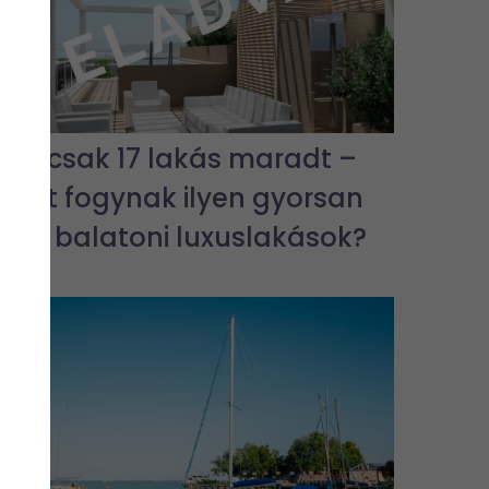
Már csak 17 lakás maradt –
miért fogynak ilyen gyorsan
az új balatoni luxuslakások?