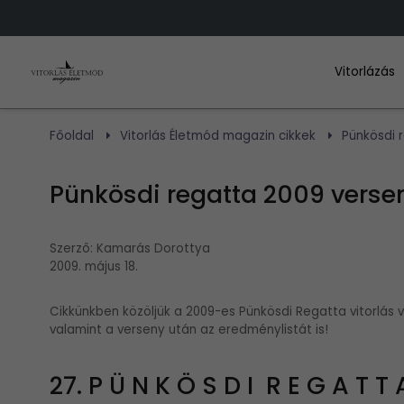
Vitorlázás
Főoldal
Vitorlás Életmód magazin cikkek
Pünkösdi 
Pünkösdi regatta 2009 versen
Szerző:
Kamarás Dorottya
2009. május 18.
Cikkünkben közöljük a 2009-es Pünkösdi Regatta vitorlás ve
valamint a verseny után az eredménylistát is!
27. P Ü N K Ö S D I R E G A T