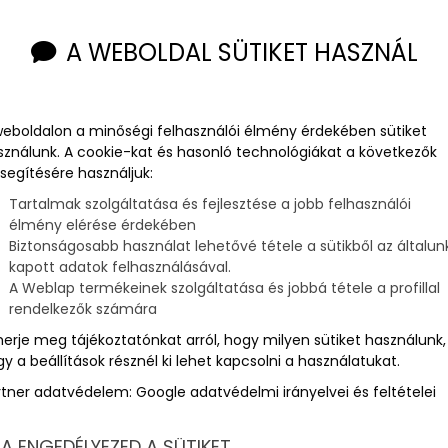
A WEBOLDAL SÜTIKET HASZNÁL
ú
weboldalon a minőségi felhasználói élmény érdekében sütiket
sználunk. A cookie-kat és hasonló technológiákat a következők
segítésére használjuk:
us 30-31, június 01.)
s 01-én).
Tartalmak szolgáltatása és fejlesztése a jobb felhasználói
 (2009. május 31-én).
élmény elérése érdekében
Biztonságosabb használat lehetővé tétele a sütikből az általun
kapott adatok felhasználásával.
Club
A Weblap termékeinek szolgáltatása és jobbá tétele a profillal
)
rendelkezők számára
 )
merje meg tájékoztatónkat arról, hogy milyen sütiket használunk,
y a beállítások résznél ki lehet kapcsolni a használatukat.
 Szövetség (ISAF) versenyszabályai (RRS 2009-2012 ), az
rtner adatvédelem:
Google adatvédelmi irányelvei és feltételei
enyrendelkezései, a Biztonsági szabályzat, a kiírt
írás érvényesek.
ti „C” kategória
A ENGEDÉLYEZED A SÜTIKET