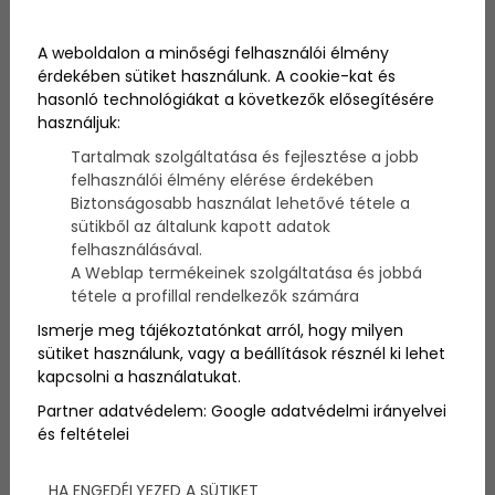
Mesterházy-Nagy Ákos, közismertebb nevén Piri
tagja volt annak a csapatnak, amelyik elindult a
A weboldalon a minőségi felhasználói élmény
2009-es Rolex Middle Sea Race vitorlás versenyen.
érdekében sütiket használunk. A cookie-kat és
Piri előtte részt vett az V. Magyar Tengeri Nagyhajós
hasonló technológiákat a következők elősegítésére
Bajnokságon, Litkey Árpád csapatát erősítette és a
nyár folyamán szintén Litkey Árpival megnyerték a
használjuk:
Star magyar bajnokságot.
Tartalmak szolgáltatása és fejlesztése a jobb
felhasználói élmény elérése érdekében
Üdvözöllek Piri! Első
Biztonságosabb használat lehetővé tétele a
sütikből az általunk kapott adatok
kérdésem, hogy milyen
felhasználásával.
A Weblap termékeinek szolgáltatása és jobbá
hajóval indultatok?
tétele a profillal rendelkezők számára
Ismerje meg tájékoztatónkat arról, hogy milyen
Szervusz Mátyás!:) A Spirit of Pleasure-el (ex-
sütiket használunk, vagy a beállítások résznél ki lehet
Arcadom, ex-Diego).
kapcsolni a használatukat.
Partner adatvédelem:
Google adatvédelmi irányelvei
Miért pont erre a hajóra
és feltételei
esett a választás?
HA ENGEDÉLYEZED A SÜTIKET