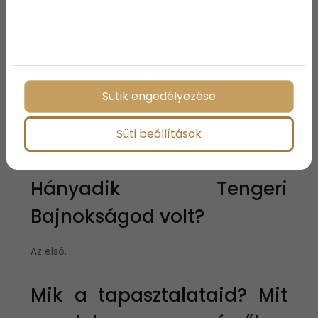
feladat van.
Hogy mentetek a
Tengerin?
Sütik engedélyezése
Litkey Árpival mentem és másodikak lettünk. Az
utolsó futam döntött, hogy nyerünk-e, de sajnos így
Süti beállítások
alakult.
Hányadik Tengeri
Bajnokságod volt?
Az első.
Mik a tapasztalataid? Mit