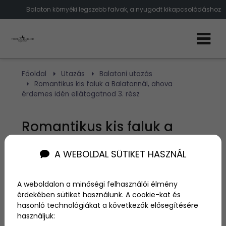
Balaton környéki legszebb falvak, a nyugodt kikapcsolódáshoz
Főoldal
Utazás
Balatoni utazás
Romantikus kis faluk a Balatonnál, ahova
érdemes idén ellátogatnod 3. rész
Romantikus kis faluk a
Balatonnál, ahova
A WEBOLDAL SÜTIKET HASZNÁL
érdemes idén ellátogatnod
3. rész
A weboldalon a minőségi felhasználói élmény
érdekében sütiket használunk. A cookie-kat és
hasonló technológiákat a következők elősegítésére
használjuk:
Szerző:
admin
2022. március 29.