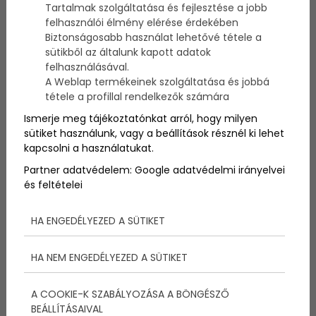
Tartalmak szolgáltatása és fejlesztése a jobb
felhasználói élmény elérése érdekében
Azt hiszem minden magyar nevében mondhatjuk,
Biztonságosabb használat lehetővé tétele a
hogy imádjuk a Balatont. Mi lehet ennek az oka?
sütikből az általunk kapott adatok
Talán az a különleges balatoni életérzés, amitől
felhasználásával.
felszabadultak leszünk. A strandolás mellett számos
A Weblap termékeinek szolgáltatása és jobbá
lehetőségünk van még a Balaton környékén jól érezni
tétele a profillal rendelkezők számára
magunkat. Cikksorozatomban olyan különleges
Ismerje meg tájékoztatónkat arról, hogy milyen
Balaton környéki falucskákat mutatok be neked, ahol
sütiket használunk, vagy a beállítások résznél ki lehet
nem kell tömegre számítanod és egy nyugodt,
kapcsolni a használatukat.
kikapcsolódásra tökéletes hétvégét tölthettek el. A
3. részben, Hegymagas és Vászoly után lássuk hova
Partner adatvédelem:
Google adatvédelmi irányelvei
érdemes még ellátogatnunk!
és feltételei
HA ENGEDÉLYEZED A SÜTIKET
HA NEM ENGEDÉLYEZED A SÜTIKET
A COOKIE-K SZABÁLYOZÁSA A BÖNGÉSZŐ
BEÁLLÍTÁSAIVAL