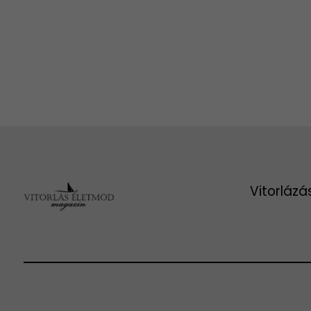
Vitorlázá