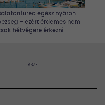
Balatonfüred egész nyáron
pezseg – ezért érdemes nem
csak hétvégére érkezni
ÁSZF