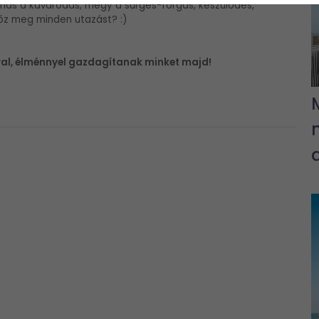
lmas a kavarodás, megy a sürgés-forgás, készülődés,
lőz meg minden utazást? :)
ióval, élménnyel gazdagítanak minket majd!