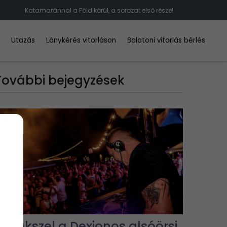
Katamaránnal a Föld körül, a sorozat első része!
d
Utazás
Lánykérés vitorláson
Balatoni vitorlás bérlés
További bejegyzések
Emlékszel a Dexionos alsóörsi