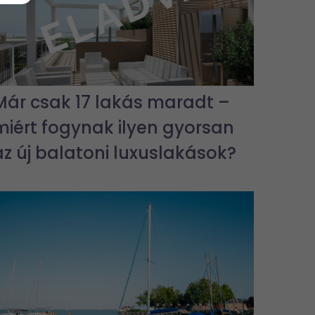
Már csak 17 lakás maradt –
miért fogynak ilyen gyorsan
az új balatoni luxuslakások?