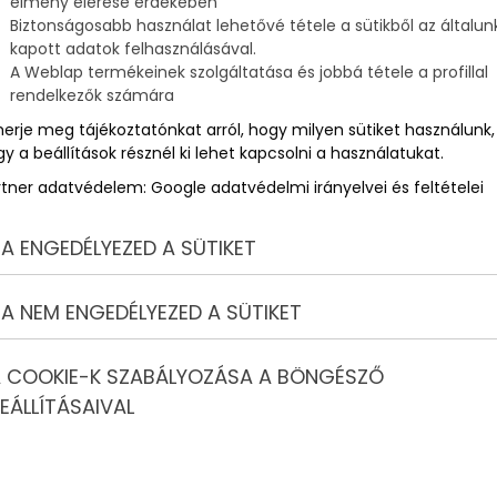
élmény elérése érdekében
 árasztott nyugalom valahogy mindig vonzotta őket, mint valami
Biztonságosabb használat lehetővé tétele a sütikből az általun
a többi. Aztán egy napon megfogalmazódott bennük egy
kapott adatok felhasználásával.
ú
A Weblap termékeinek szolgáltatása és jobbá tétele a profillal
 fordítva?
rendelkezők számára
pon történt, amikor is lehetőségük nyílt 7 napot eltölteni
merje meg tájékoztatónkat arról, hogy milyen sütiket használunk,
fogalmazódott meg az, hogy ez az az életforma, amelyben
y a beállítások résznél ki lehet kapcsolni a használatukat.
bul ejtette őket, és döbbenettel nézték, mennyivel másabb
rtner adatvédelem:
Google adatvédelmi irányelvei és feltételei
lyezte agyának kerekeit, hiszen rögtön álmodozni kezdett
A ENGEDÉLYEZED A SÜTIKET
ész nyarakon át a vendégeket chartereztetni.
yagi vonzatai is vannak, mint minden másnak, és másfél-
A NEM ENGEDÉLYEZED A SÜTIKET
er számára.
öntöttek úgy, hogy önerőből kell megoldani a dolgot,
sok előztek meg, valamint Péter részt vett egy horvát
 COOKIE-K SZABÁLYOZÁSA A BÖNGÉSZŐ
meg is lett.
EÁLLÍTÁSAIVAL
esetükben egy katamaráné, ám ez sem olyan egyszerű, még
lországban, ám hosszú út, és jó barátuk segítsége árán