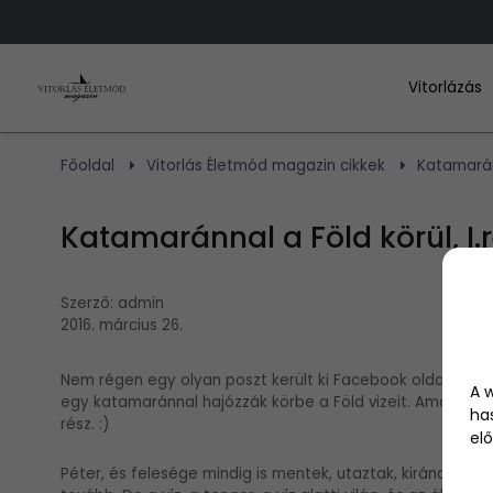
Vitorlázás
Főoldal
Vitorlás Életmód magazin cikkek
Katamaránn
Katamaránnal a Föld körül, I.
Szerző:
admin
2016. március 26.
Nem régen egy olyan poszt került ki Facebook oldalunkra,
A 
egy katamaránnal hajózzák körbe a Föld vizeit. Amolyan „ha
ha
rész. :)
elő
Péter, és felesége mindig is mentek, utaztak, kirándultak 