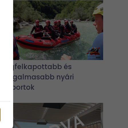
A legfelkapottabb és
legizgalmasabb nyári
vízisportok