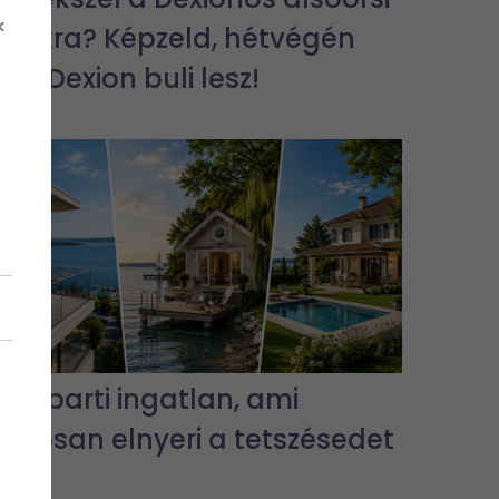
k
bulikra? Képzeld, hétvégén
jra Dexion buli lesz!
3 vízparti ingatlan, ami
biztosan elnyeri a tetszésedet