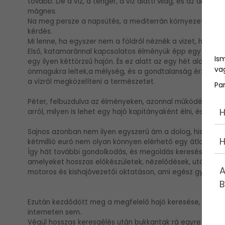
tovább. De a víz, a tenger, a víz alatti világ, és az áltla
mágnes.
Na meg persze a napsütés, a mediterrán környezet, és 
kérdés.
Mi lenne, ha egyszer nem a földről néznék a vizet, hanem
Első, katamaránnal kapcsolatos élményük épp egy nyári na
Is
egy ilyen kéttörzsű hajón. És ez alatt az egy hét alatt 
vag
önmagukra leltek,a mélység, és a gondtalanság érzése ra
a vízről megközelíteni a természetet.
Pa
Péter, felbuzdulva az élményeken, azonnal működésbe he
H
arról, milyen is lehet egy hajó kapitányaként élni, és eg
Sajnos azonban nem ilyen egyszerű ám a dolog, hiszen an
H
kétmillió euró nem olyan könnyen elérhető egy átlagemb
Így hát további gondolkodás, és megoldás keresés után d
amelyeket hosszas előkészületek, nézelődések, utánajárá
A
motoros és kishajóvezetői oktatáson, ami egész gyorsan 
B
Ezután kezdődött meg a megfelelő hajó keresése, az ő 
interneten sem.
Végül hosszas keresgélés után bukkantak rá egyre Spanyo