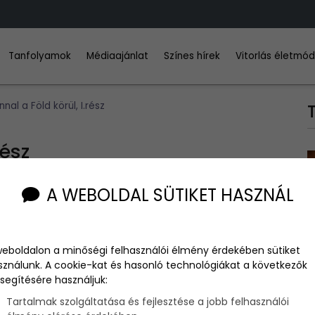
Tanfolyamok
Médiaajánlat
Színes hírek
Vitorlás életmó
al a Föld körül, I.rész
rész
A WEBOLDAL SÜTIKET HASZNÁL
 melyben írról írtunk, hogy ketten nekivágnak a tengernek, és
weboldalon a minőségi felhasználói élmény érdekében sütiket
jónapló”-val fogunk időről időre hírt adni róluk. Íme az első
sználunk. A cookie-kat és hasonló technológiákat a következők
segítésére használjuk:
Tartalmak szolgáltatása és fejlesztése a jobb felhasználói
újabb és újabb helyek felé, Á-ból B-be, C-ből D-be, és így