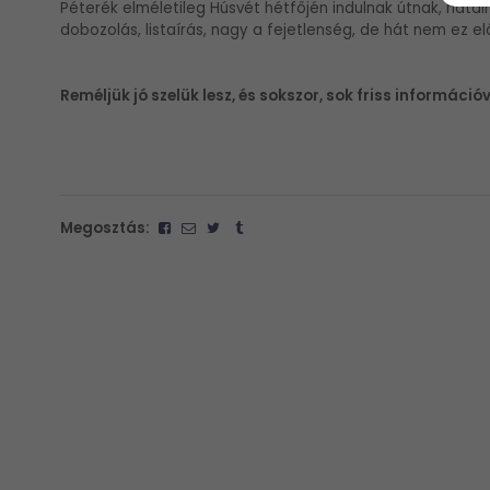
Péterék elméletileg Húsvét hétfőjén indulnak útnak, hata
dobozolás, listaírás, nagy a fejetlenség, de hát nem ez e
Reméljük jó szelük lesz, és sokszor, sok friss informác
Megosztás: