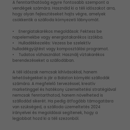
A fenntarthatóság egyre fontosabb szempont a
vendégek számára. Használd ki a téli időszakot arra,
hogy olyan fejlesztéseket hajts végre, amelyek
csökkentik a szálloda környezeti lábnyomát.
• Energiatakarékos megoldások: Fektess be
napelemekbe vagy energiatakarékos izzókba.
• Hulladékkezelés: Vezess be szelektív
hulladékgyűjtést vagy komposztálási programot.
• Tudatos vízhasználat: Használj víztakarékos
berendezéseket a szállodában.
A téli időszak nemcsak kihívásokkal, hanem
lehetőségekkel is jár a Balaton környéki szállodák
számára. A megfelelő tervezéssel, kreatív
marketinggel és hatékony üzemeltetési stratégiával
nemcsak fenntarthatod, hanem növelheted is
szállodád sikerét. Ha pedig átfogóbb támogatásra
van szükséged, a szálloda üzemeltetés 2024
irányelvei és megoldásai segítenek, hogy a
legjobbat hozd ki a téli szezonból.