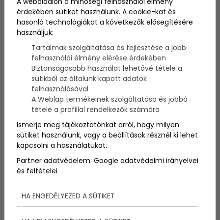
A weboldalon a minőségi felhasználói élmény
érdekében sütiket használunk. A cookie-kat és
hasonló technológiákat a következők elősegítésére
Tudd meg, hogyan készítheted fel szállodádat a téli
használjuk:
szezonra! Praktikus tippek és szálloda üzemeltetés
2024 tanácsok.
Tartalmak szolgáltatása és fejlesztése a jobb
felhasználói élmény elérése érdekében
Biztonságosabb használat lehetővé tétele a
sütikből az általunk kapott adatok
felhasználásával.
A Weblap termékeinek szolgáltatása és jobbá
tétele a profillal rendelkezők számára
Ismerje meg tájékoztatónkat arról, hogy milyen
sütiket használunk, vagy a beállítások résznél ki lehet
kapcsolni a használatukat.
Partner adatvédelem:
Google adatvédelmi irányelvei
és feltételei
HA ENGEDÉLYEZED A SÜTIKET
Szállásadó vagy a