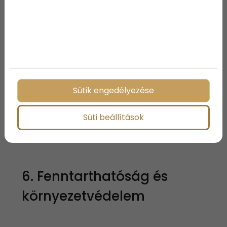
A téli időszakban különös figyelmet kell fordítani a
vendégek biztonságára. Az időjárási körülmények
miatt a balesetek kockázata megnő.
• Csúszásmentesítés: Gondoskodj arról, hogy a
parkolók, bejáratok és járdák csúszásmentesek
legyenek.
Sütik engedélyezése
• Vészhelyzeti protokollok: Készíts forgatókönyvet
az esetleges áramkimaradások vagy egyéb váratlan
helyzetek kezelésére.
Süti beállítások
• Téli tájékoztatók: Tájékoztasd a vendégeket az
időjárási viszonyokról és a biztonsági tudnivalókról.
6. Fenntarthatóság és
környezetvédelem