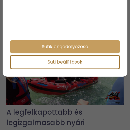
3 vízparti ingatlan, ami biztosan
elnyeri a tetszésedet
Sütik engedélyezése
Süti beállítások
A legfelkapottabb és
legizgalmasabb nyári