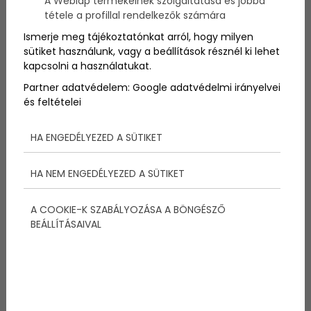
A Weblap termékeinek szolgáltatása és jobbá
Alberto Giacometti A
mutató ember
című alkotása a
tétele a profillal rendelkezők számára
világ legdrágább
szobra
, amit egy
ameikai
milliárdos
vett meg.
Ismerje meg tájékoztatónkat arról, hogy milyen
sütiket használunk, vagy a beállítások résznél ki lehet
kapcsolni a használatukat.
Partner adatvédelem:
Google adatvédelmi irányelvei
és feltételei
Megosztás:
HA ENGEDÉLYEZED A SÜTIKET
HA NEM ENGEDÉLYEZED A SÜTIKET
További bejegyzések
A COOKIE-K SZABÁLYOZÁSA A BÖNGÉSZŐ
BEÁLLÍTÁSAIVAL