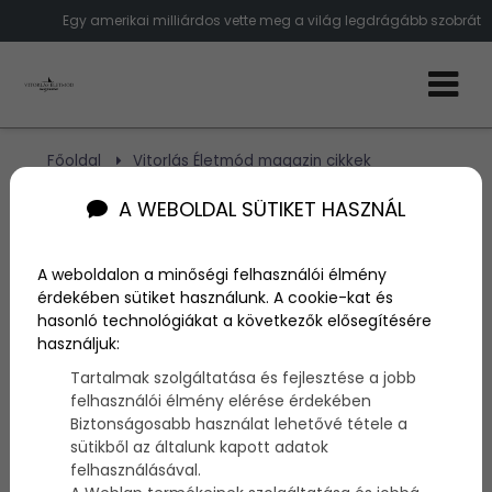
Egy amerikai milliárdos vette meg a világ legdrágább szobrát
Főoldal
Vitorlás Életmód magazin cikkek
A világ legdrágább szobrát Steven Cohen
amerikai milliárdos vette meg
A WEBOLDAL SÜTIKET HASZNÁL
A világ legdrágább szobrát
A weboldalon a minőségi felhasználói élmény
érdekében sütiket használunk. A cookie-kat és
Steven Cohen amerikai
hasonló technológiákat a következők elősegítésére
használjuk:
milliárdos vette meg
Tartalmak szolgáltatása és fejlesztése a jobb
felhasználói élmény elérése érdekében
Biztonságosabb használat lehetővé tétele a
Szerző:
admin
sütikből az általunk kapott adatok
2015. június 10.
felhasználásával.