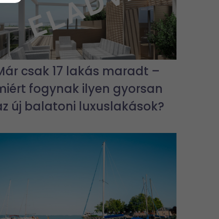
Már csak 17 lakás maradt –
miért fogynak ilyen gyorsan
az új balatoni luxuslakások?