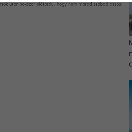
dások után sokszor előfordul, hogy nem marad szabad asztal.