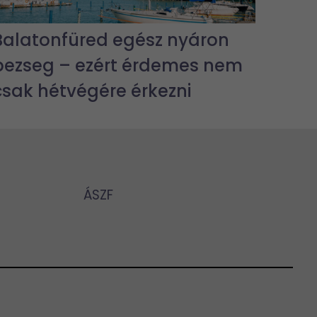
Balatonfüred egész nyáron
pezseg – ezért érdemes nem
csak hétvégére érkezni
ÁSZF