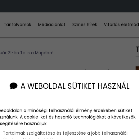
Tanfolyamok
Médiaajánlat
Színes hírek
Vitorlás életmó
uár 21-én Te is a Müpába!
etta koncert! Gyere február 21-
A WEBOLDAL SÜTIKET HASZNÁL
weboldalon a minőségi felhasználói élmény érdekében sütiket
sználunk. A cookie-kat és hasonló technológiákat a következők
segítésére használjuk:
űvészetek Palotájában. Szőke Nikoletta és Takács Nikolas,
t mégis egy helyre érkeztek meg. A Müpába!
Tartalmak szolgáltatása és fejlesztése a jobb felhasználói