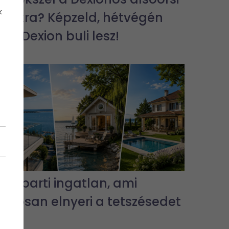
k
bulikra? Képzeld, hétvégén
jra Dexion buli lesz!
3 vízparti ingatlan, ami
biztosan elnyeri a tetszésedet