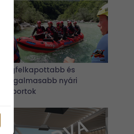
A legfelkapottabb és
legizgalmasabb nyári
vízisportok