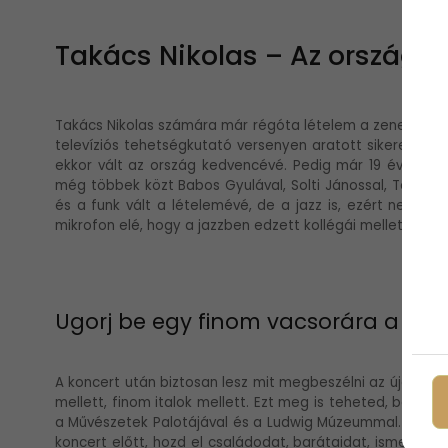
Takács Nikolas – Az ország 
Takács Nikolas számára már régóta lételem a zenei élet
televíziós tehetségkutató versenyen aratott sikere után
ekkor vált az ország kedvencévé. Pedig már 19 évesen is
még többek közt Babos Gyulával, Solti Jánossal, Tony Laka
és a funk vált a lételemévé, de a jazz is, ezért nem is 
mikrofon elé, hogy a jazzben edzett kollégái mellett is tel
Ugorj be egy finom vacsorára a ko
A koncert után biztosan lesz mit megbeszélni az újonnan
mellett, finom italok mellett. Ezt meg is teheted, bár 
a Művészetek Palotájával és a Ludwig Múzeummal. Termé
koncert előtt, hozd el családodat, barátaidat, ismerőse