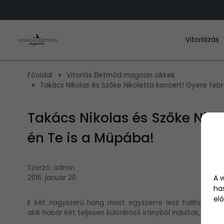
Vitorlázás
Főoldal
Vitorlás Életmód magazin cikkek
Takács Nikolas és Szőke Nikoletta koncert! Gyere febr
Takács Nikolas és Szőke Nikol
én Te is a Müpába!
Szerző:
admin
A 
2016. január 20.
ha
elő
E két nagyszerű hang most egyszerre lesz hallható a M
akik habár két teljesen különböző irányból indultak, mos