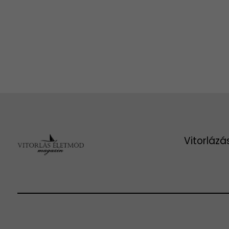
Vitorlázá