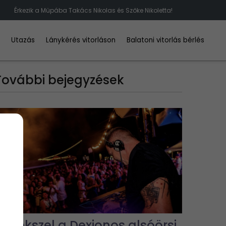
Érkezik a Müpába Takács Nikolas és Szőke Nikoletta!
d
Utazás
Lánykérés vitorláson
Balatoni vitorlás bérlés
További bejegyzések
Emlékszel a Dexionos alsóörsi