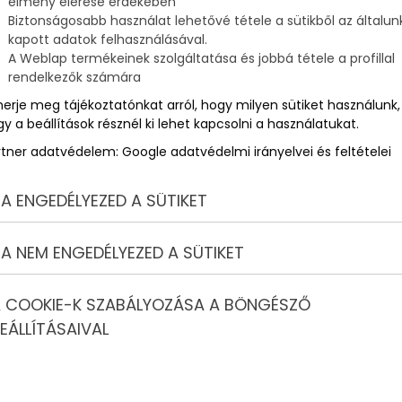
élmény elérése érdekében
Biztonságosabb használat lehetővé tétele a sütikből az általun
olas és Szőke Nikoletta
kapott adatok felhasználásával.
ú
A Weblap termékeinek szolgáltatása és jobbá tétele a profillal
rendelkezők számára
 mindenkit, aki február 21-én a Müpában hallgatja meg élőben
merje meg tájékoztatónkat arról, hogy milyen sütiket használunk,
ttéről és az összhang megteremtéséről a hazai jazzélet
y a beállítások résznél ki lehet kapcsolni a használatukat.
 gondoskodnak. A hangszerelést Fenyvesi Márton gitárosnak
rtner adatvédelem:
Google adatvédelmi irányelvei és feltételei
is készül pár feldolgozás, amit most elsőnek hallhatunk.
A ENGEDÉLYEZED A SÜTIKET
jazz művésznője
A NEM ENGEDÉLYEZED A SÜTIKET
 COOKIE-K SZABÁLYOZÁSA A BÖNGÉSZŐ
 akkor figyelt fel az ország, amikor megnyerte a Montreaux
ekversenyt 2005-ben, és ekkor elnyerte a közönségdíjat is.
EÁLLÍTÁSAIVAL
yesült Államokban is megfordult, lemezeit pedig évek óta
kitüntették.