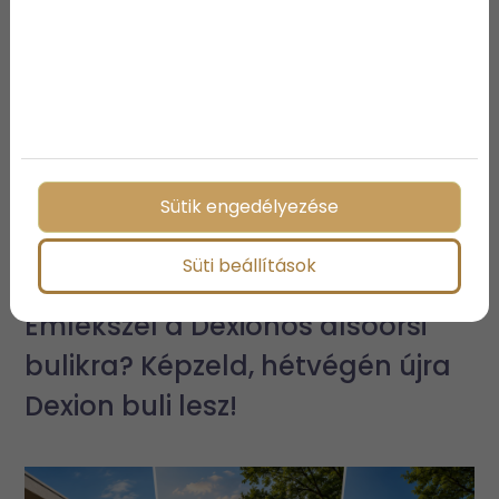
Sütik engedélyezése
Süti beállítások
Emlékszel a Dexionos alsóörsi
bulikra? Képzeld, hétvégén újra
Dexion buli lesz!