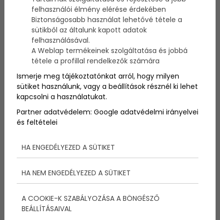
felhasználói élmény elérése érdekében
Biztonságosabb használat lehetővé tétele a
2009. szeptember 25.-én délben rajtolt el Csopakról
sütikből az általunk kapott adatok
az idei
"Egykezes", CASON Nagydíj vitorlásverseny.
felhasználásával.
A Weblap termékeinek szolgáltatása és jobbá
tétele a profillal rendelkezők számára
Egykezes 2009 abszolút
Ismerje meg tájékoztatónkat arról, hogy milyen
sütiket használunk, vagy a beállítások résznél ki lehet
befutási sorrend:
kapcsolni a használatukat.
Partner adatvédelem:
Google adatvédelmi irányelvei
Kormányos Hajó
és feltételei
Befutási idő Kat.
1 SOPONYAI GÉZA BLACK MAGIC
0:49 10M
HA ENGEDÉLYEZED A SÜTIKET
2 FINÁCZY PÉTER DÉLI SZÉL
3:31 8M
HA NEM ENGEDÉLYEZED A SÜTIKET
3 BÖLCSVÖLGYI TAMÁS PINGI
3:54 10M
4 PÁLINKÁS CSABA VIZES 8-AS
A COOKIE-K SZABÁLYOZÁSA A BÖNGÉSZŐ
4:39 8M
BEÁLLÍTÁSAIVAL
5 VARGA LAJOS PANTAREI