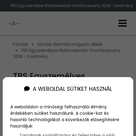
TBS Egyszemélyes Balatonkerülő Vitorlásverseny 2009 - Eredmény
Főoldal
Vitorlás Életmód magazin cikkek
TBS Egyszemélyes Balatonkerülő Vitorlásverseny
2009 - Eredmény
TBS Egyszemélyes
Balatonkerülő
A WEBOLDAL SÜTIKET HASZNÁL
Vitorlásverseny 2009 -
A weboldalon a minőségi felhasználói élmény
Eredmény
érdekében sütiket használunk. A cookie-kat és
hasonló technológiákat a következők elősegítésére
használjuk:
Szerző:
admin
Tartalmak szolgáltatása és fejlesztése a jobb
2009. szeptember 26.