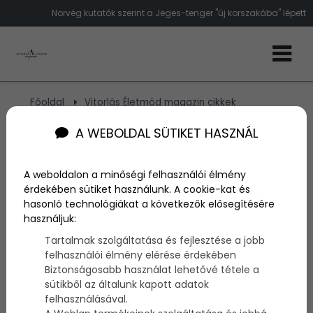
Norvég kutatók szerint a Jeges-tenger "új korszakába" lépett
Főoldal
Vitorlás Életmód magazin cikkek
"Új korszakába" lépett a Jeges-tenger norvég
kutatók szerint
A WEBOLDAL SÜTIKET HASZNÁL
"Új korszakába" lépett a
A weboldalon a minőségi felhasználói élmény
érdekében sütiket használunk. A cookie-kat és
Jeges-tenger norvég
hasonló technológiákat a következők elősegítésére
használjuk:
kutatók szerint
Tartalmak szolgáltatása és fejlesztése a jobb
felhasználói élmény elérése érdekében
Biztonságosabb használat lehetővé tétele a
Szerző:
admin
sütikből az általunk kapott adatok
2015. május 6.
felhasználásával.