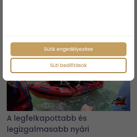
3 vízparti ingatlan, ami biztosan
elnyeri a tetszésedet
Sütik engedélyezése
Süti beállítások
A legfelkapottabb és
legizgalmasabb nyári