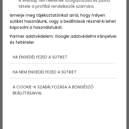
A Weblap termékeinek szolgáltatása és jobbá
A
klímaváltozás
okozta mélyreható változások
tétele a profillal rendelkezők számára
miatt "új korszakába" lépett a
Jeges
-
tenger
- állítják
norvég
szakemberek.
Ismerje meg tájékoztatónkat arról, hogy milyen
sütiket használunk, vagy a beállítások résznél ki lehet
kapcsolni a használatukat.
Partner adatvédelem:
Google adatvédelmi irányelvei
és feltételei
Megosztás:
HA ENGEDÉLYEZED A SÜTIKET
HA NEM ENGEDÉLYEZED A SÜTIKET
További bejegyzések
A COOKIE-K SZABÁLYOZÁSA A BÖNGÉSZŐ
BEÁLLÍTÁSAIVAL