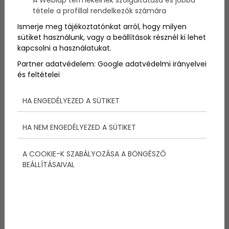
A Weblap termékeinek szolgáltatása és jobbá
lehet
wi-fizni
. Ez a
terv
egy
brit-amerikai hajózási
tétele a profillal rendelkezők számára
társaság célkitűzései
között szerepel.
Ismerje meg tájékoztatónkat arról, hogy milyen
sütiket használunk, vagy a beállítások résznél ki lehet
kapcsolni a használatukat.
Partner adatvédelem:
Google adatvédelmi irányelvei
és feltételei
Megosztás:
HA ENGEDÉLYEZED A SÜTIKET
További bejegyzések
HA NEM ENGEDÉLYEZED A SÜTIKET
A COOKIE-K SZABÁLYOZÁSA A BÖNGÉSZŐ
BEÁLLÍTÁSAIVAL