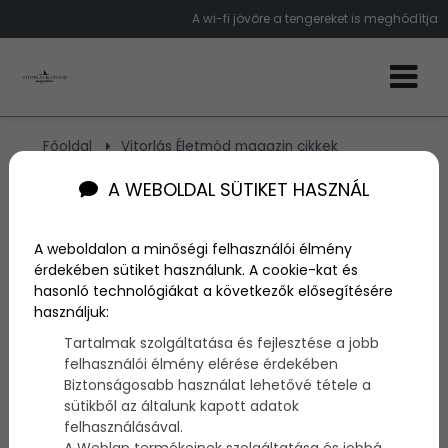
A wi-fi jövőre a tengereket is meghódítja
Főoldal
Vitorlás Életmód magazin cikkek
Jövőre a tenegren is csatlakozhatunk a wi-fire
A WEBOLDAL SÜTIKET HASZNÁL
Jövőre a tenegren is
A weboldalon a minőségi felhasználói élmény
csatlakozhatunk a wi-fire
érdekében sütiket használunk. A cookie-kat és
hasonló technológiákat a következők elősegítésére
használjuk:
Szerző:
admin
Tartalmak szolgáltatása és fejlesztése a jobb
2014. november 7.
felhasználói élmény elérése érdekében
Biztonságosabb használat lehetővé tétele a
Ha eddig zavart, hogy mindenki az
okostelefonján
sütikből az általunk kapott adatok
babrál ahelyett, hogy igazi
társasági életet
éljen,
felhasználásával.
akkor rossz
hírünk
van:
jövőre
már a
tengeren
is