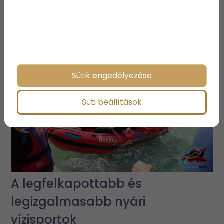
3 vízparti ingatlan, ami biztosan
elnyeri a tetszésedet
Sütik engedélyezése
Süti beállítások
A legfelkapottabb és
legizgalmasabb nyári
vízisportok