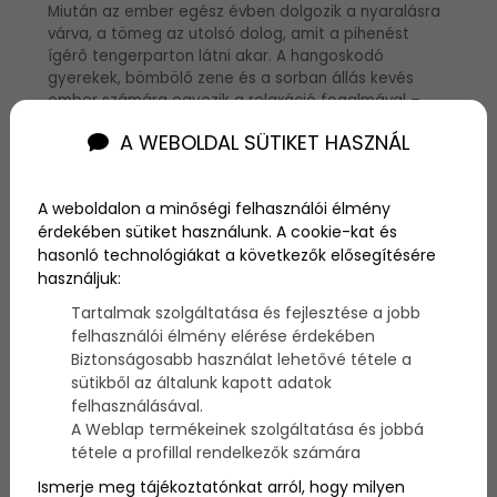
Miután az ember egész évben dolgozik a nyaralásra
várva, a tömeg az utolsó dolog, amit a pihenést
ígérő tengerparton látni akar. A hangoskodó
gyerekek, bömbölő zene és a sorban állás kevés
ember számára egyezik a relaxáció fogalmával –
éppen ezért gyűjtöttünk most össze 10 tengerpartot
A WEBOLDAL SÜTIKET HASZNÁL
az egész világról, amelyek szinte mindig teljesen
elhagyatottak, és az mindig biztosítják az áhított
pihenést.
A weboldalon a minőségi felhasználói élmény
érdekében sütiket használunk. A cookie-kat és
hasonló technológiákat a következők elősegítésére
használjuk:
Tartalmak szolgáltatása és fejlesztése a jobb
felhasználói élmény elérése érdekében
Biztonságosabb használat lehetővé tétele a
sütikből az általunk kapott adatok
felhasználásával.
A Weblap termékeinek szolgáltatása és jobbá
tétele a profillal rendelkezők számára
Ismerje meg tájékoztatónkat arról, hogy milyen