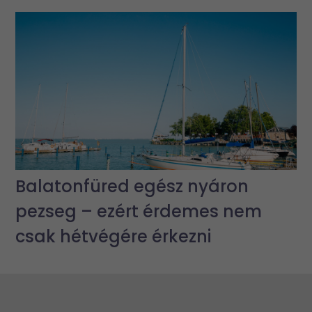
Balatonfüred egész nyáron
pezseg – ezért érdemes nem
csak hétvégére érkezni