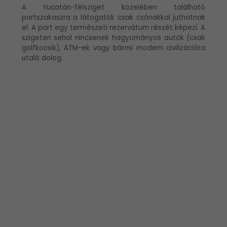
A Yucatán-félsziget közelében található
partszakaszra a látogatók csak csónakkal juthatnak
el. A part egy természeti rezervátum részét képezi. A
szigeten sehol nincsenek hagyományos autók (csak
golfkocsik), ATM-ek vagy bármi modern civilizációra
utaló dolog.