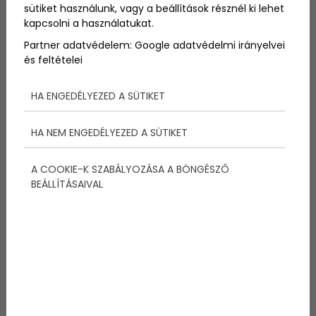
sütiket használunk, vagy a beállítások résznél ki lehet
kapcsolni a használatukat.
1. Titkos tengerpart:
Partner adatvédelem:
Google adatvédelmi irányelvei
és feltételei
Navagio Beach,
HA ENGEDÉLYEZED A SÜTIKET
Görögország
HA NEM ENGEDÉLYEZED A SÜTIKET
A gyakran „Csempész-szorosként” is emlegetett
tengerpart két hatalmas mészkő-sziklafal között
bújik meg. A part közepén egy három évtizede
A COOKIE-K SZABÁLYOZÁSA A BÖNGÉSZŐ
partra vetett hajóroncs található, amit az ide
BEÁLLÍTÁSAIVAL
látogatók előszeretettel fedeznek fel.