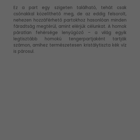
Ez a part egy szigeten található, tehát csak
csónakkal közelíthető meg, de az eddig felsorolt,
nehezen hozzáférhető partokhoz hasonlóan minden
fáradtság megtérül, amint elérjük célunkat. A homok
páratlan fehérsége lenyűgöző – a világ egyik
legtisztább homokú tengerpartjaként tartják
számon, amihez természetesen kristálytiszta kék víz
is párosul.