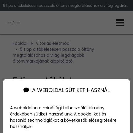
5 tipp a tökéletesen passzoló öltöny megtalálásához a világ legdrágább öltönymárkájának alapítójától
Főoldal
Vitorlás életmód
5 tipp a tökéletesen passzoló öltöny
megtalálásához a világ legdrágább
öltönymárkájának alapítójától
5 tipp a tökéletesen
A WEBOLDAL SÜTIKET HASZNÁL
passzoló öltöny
megtalálásához a világ
A weboldalon a minőségi felhasználói élmény
legdrágább
érdekében sütiket használunk. A cookie-kat és
hasonló technológiákat a következők elősegítésére
öltönymárkájának
használjuk: