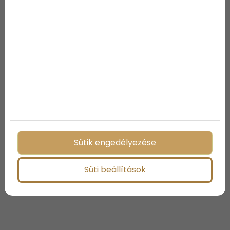
keletkeznek.
#5: Buggyos nadrág!
Már sokat beszéltünk a kabát részről, de legalább
ennyire fontos a nadrág is, hiszen egy buggyos
nadrággal, mindent, de mindent el lehet rontani. A
buggyos nadrág már rég a múlté, még valamikor a
80-as években volt divatos, ezért mikor nadrágot
választasz, ügyelj arra, hogy a hossza ne legyen túl
nagy, vagy ha mégis az, akkor irány a szabó! Ha túl
hosszú a nadrág, akkor az alja meggyűrődik, ami
Sütik engedélyezése
tényleg rémesen tud mutatni, ezt a bakit, ha lehet
ne kövesd el!
Süti beállítások