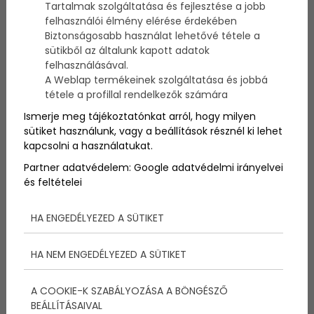
Tartalmak szolgáltatása és fejlesztése a jobb
alapítójától
felhasználói élmény elérése érdekében
Biztonságosabb használat lehetővé tétele a
sütikből az általunk kapott adatok
Szerző:
admin
felhasználásával.
2020. szeptember 10.
A Weblap termékeinek szolgáltatása és jobbá
tétele a profillal rendelkezők számára
Veled is előfordult már, hogy azon töprengtél, hogy
Ismerje meg tájékoztatónkat arról, hogy milyen
a barátaidnak, kollégáidnak miért állnak olyan jól az
sütiket használunk, vagy a beállítások résznél ki lehet
öltönyök, miközben te valahogyan sehogy sem
kapcsolni a használatukat.
festesz jól benne? Hát valószínűleg ennek az az oka,
hogy ők oda figyelnek olyan lényegtelennek tűnő
Partner adatvédelem:
Google adatvédelmi irányelvei
apró dolgokra, amik nagyon is hozzájárulnak
és feltételei
végsősoron a tökéletes összképhez! Hogy mik is
ezek, és mire figyelj oda ezentúl te is, amikor öltönyt
veszel, öltönyt viselsz ? Már mutatjuk isazt az 5
HA ENGEDÉLYEZED A SÜTIKET
dolgot, amit a világ legdrágább öltönymárkájának,
az Aristocracy Londonnak az alapítója, Laz Tryekidis
HA NEM ENGEDÉLYEZED A SÜTIKET
emelt ki az öltönyvásárlási, és viselési hibákkal
kapcsolatban!
A COOKIE-K SZABÁLYOZÁSA A BÖNGÉSZŐ
BEÁLLÍTÁSAIVAL