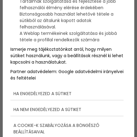
Tartalmak szolgáltatása és fejlesztése a jobb
Próbáld ki a vízisízést! A vízisínek van egy nagyon jó
felhasználói élmény elérése érdekében
tulajdonsága. Nincsen összecsatolva a két lábunk,
Biztonságosabb használat lehetővé tétele a
mint egy deszkán, ezért jóval könnyebben el tudjuk
sütikből az általunk kapott adatok
sajátítani ezt a sportot, mint a wakeboardot.
felhasználásával.
Egyszerűségéből adódóan, nem rejt annyi kihívást ez
A Weblap termékeinek szolgáltatása és jobbá
a sport.
tétele a profillal rendelkezők számára
Ismerje meg tájékoztatónkat arról, hogy milyen
sütiket használunk, vagy a beállítások résznél ki lehet
kapcsolni a használatukat.
Partner adatvédelem:
Google adatvédelmi irányelvei
és feltételei
HA ENGEDÉLYEZED A SÜTIKET
HA NEM ENGEDÉLYEZED A SÜTIKET
A COOKIE-K SZABÁLYOZÁSA A BÖNGÉSZŐ
Az eredeti sportág a sí. Nem meglepő, hogy többen
BEÁLLÍTÁSAIVAL
csinálják ezt a sportot, mint a snowboardot. Ez első