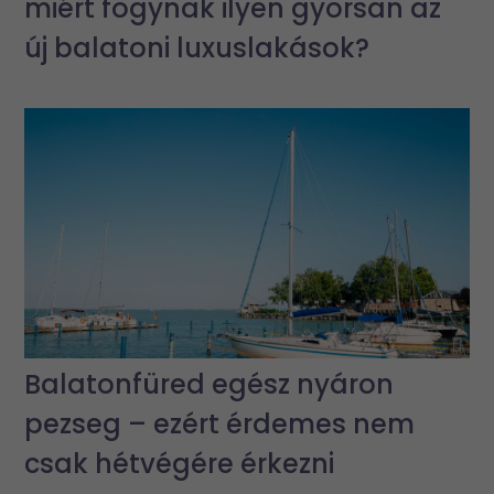
miért fogynak ilyen gyorsan az
új balatoni luxuslakások?
Balatonfüred egész nyáron
pezseg – ezért érdemes nem
csak hétvégére érkezni