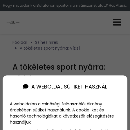
Hogy mit tudunk a Balatonon sportolni a nyáriszünet alatt? Hát Vízisízni
Főoldal
Színes hírek
A tökéletes sport nyárra: Vízisí
A tökéletes sport nyárra:
Vízisí
A WEBOLDAL SÜTIKET HASZNÁL
Szerző:
admin
2020. augusztus 7.
A weboldalon a minőségi felhasználói élmény
érdekében sütiket használunk. A cookie-kat és
hasonló technológiákat a következők elősegítésére
Nyáron mindig tanácstalanul állsz, hogy hova kéne
elmenni síelni, hol vannak a legnagyobb
használjuk:
síparadicsomok? Van egy jó ötletünk számodra: