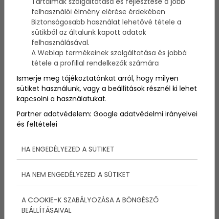
Tartalmak szolgáltatása és fejlesztése a jobb
Favonius a nagyok előtt.
felhasználói élmény elérése érdekében
2009.07‐16‐19. Balatonlelle
Biztonságosabb használat lehetővé tétele a
sütikből az általunk kapott adatok
IV. OTP Private Banking
felhasználásával.
A Weblap termékeinek szolgáltatása és jobbá
Ügyvéd Kupa és Volvo
tétele a profillal rendelkezők számára
Ismerje meg tájékoztatónkat arról, hogy milyen
Nagydíj 2009 -
sütiket használunk, vagy a beállítások résznél ki lehet
Szerencsétlen indulás
kapcsolni a használatukat.
Partner adatvédelem:
Google adatvédelmi irányelvei
és feltételei
Nem indult szerencsésen a IV. OTP Private Banking
Ügyvéd Kupa és Volvo Nagydíj, hiszen a rajt előtt
röviddel a meteorológiai helyzetre való tekintettel a
HA ENGEDÉLYEZED A SÜTIKET
rendőrség nem engedte a versenyt elstartolni és így
a kikötőbe szorult a 61 egységet számláló regatta
HA NEM ENGEDÉLYEZED A SÜTIKET
mezőnye. Szerencsére.
A COOKIE-K SZABÁLYOZÁSA A BÖNGÉSZŐ
IV. OTP Private Banking
BEÁLLÍTÁSAIVAL