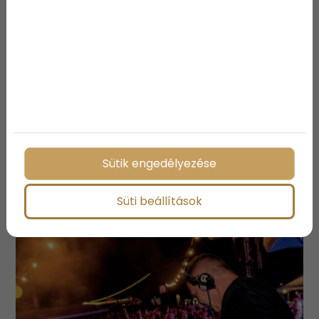
Harley Davidson, Dr. Rose Medical
Center, Feketevölgy Panzió, Ullman Sails Polarized
Megosztás:
Sütik engedélyezése
További bejegyzések
Süti beállítások