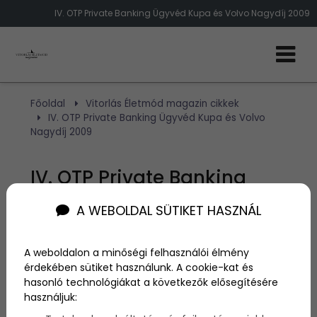
IV. OTP Private Banking Ügyvéd Kupa és Volvo Nagydíj 2009
Főoldal
Vitorlás Életmód magazin cikkek
IV. OTP Private Banking Ügyvéd Kupa és Volvo
Nagydíj 2009
IV. OTP Private Banking
Ügyvéd Kupa és Volvo
A WEBOLDAL SÜTIKET HASZNÁL
Nagydíj 2009
A weboldalon a minőségi felhasználói élmény
érdekében sütiket használunk. A cookie-kat és
Szerző:
admin
hasonló technológiákat a következők elősegítésére
2009. július 26.
használjuk: