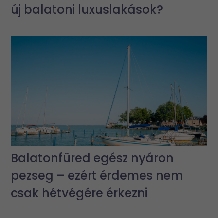
új balatoni luxuslakások?
Balatonfüred egész nyáron
pezseg – ezért érdemes nem
csak hétvégére érkezni