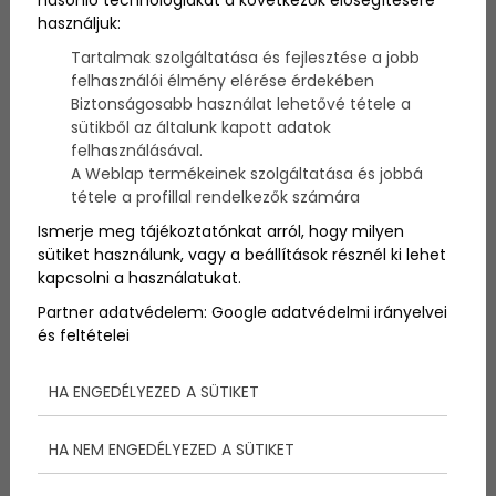
hasonló technológiákat a következők elősegítésére
használjuk:
Két újabb étterem, az Essencia és a Salt is Michelin-
Tartalmak szolgáltatása és fejlesztése a jobb
csillagot nyert a budapesti Michelin-kalauz
felhasználói élmény elérése érdekében
csütörtöktől elérhető, legfrissebb kiadása szerint,
Biztonságosabb használat lehetővé tétele a
amelynek kritikusai hat új étteremmel egészítették ki
sütikből az általunk kapott adatok
az ajánlott helyek listáját is.
felhasználásával.
A Weblap termékeinek szolgáltatása és jobbá
tétele a profillal rendelkezők számára
Ismerje meg tájékoztatónkat arról, hogy milyen
sütiket használunk, vagy a beállítások résznél ki lehet
kapcsolni a használatukat.
Partner adatvédelem:
Google adatvédelmi irányelvei
és feltételei
HA ENGEDÉLYEZED A SÜTIKET
HA NEM ENGEDÉLYEZED A SÜTIKET