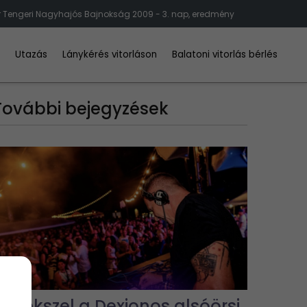
 Tengeri Nagyhajós Bajnokság 2009 - 3. nap, eredmény
d
Utazás
Lánykérés vitorláson
Balatoni vitorlás bérlés
További bejegyzések
Emlékszel a Dexionos alsóörsi