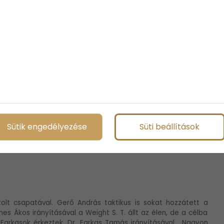
oltán, a Variens Sailing Team-el nagyon jól eljött és a Tokai
osan már Székely Antal csapata, a Compass S. T. átvette a
san a nyomukban volt, egy ezüstérmet hozott nekik az a
 Puerco Sailing Team futott be Harangy Csaba kapitánnyal.
sával. Ez a futam hozta meg a csapat első győzelmét, utánuk
nzérmes lett a nemrég összeállt Hyper S. T. Fülöp Szilárd
sikert.
csatározása. Haranghy Csaba szerzett egy futamgyőzelmet a
 Székely Antal második helyre hozta a Compass Sailing Team-
Sütik engedélyezése
Süti beállítások
ssel zárta a napot.
tolt csapatával. Gerő András taktikus is sokat hozzátett a
s Ákos irányításával a Weight S. T. állt az élen, de a célba
Farkasok érkeztek, Dr. Farkas Tamás irányításával. „Nagyon