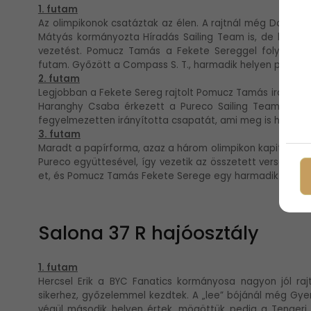
1. futam
Az olimpikonok csatáztak az élen. A rajtnál még Dobszai Z
Mátyás kormányozta Híradás Sailing Team is, de hamar
vezetést. Pomucz Tamás a Fekete Sereggel folyamato
futam. Győzött a Compass S. T., harmadik helyen pedig a
2. futam
Legjobban a Fekete Sereg rajtolt Pomucz Tamás irányítá
Haranghy Csaba érkezett a Pureco Sailing Team-el. Bro
fegyelmezetten irányította csapatát, ami meg is hozta a 
3. futam
Maradt a papírforma, azaz a három olimpikon kapitány 
Pureco együttesével, így vezetik az összetett versenyt.
et, és Pomucz Tamás Fekete Serege egy harmadik helyezé
Salona 37 R hajóosztály
1. futam
Hercsel Erik a BYC Fanatics kormányosa nagyon jól raj
sikerhez, győzelemmel kezdtek. A „lee” bójánál még Gyene
végül második helyen értek, mögöttük pedig a Tengeri 