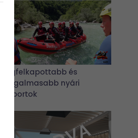
A legfelkapottabb és
legizgalmasabb nyári
vízisportok