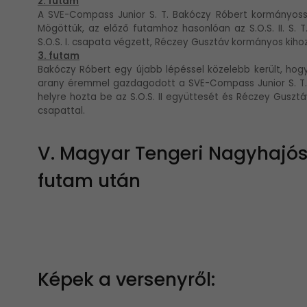
2. futam
A SVE-Compass Junior S. T. Bakóczy Róbert kormányossa
Mögöttük, az előző futamhoz hasonlóan az S.O.S. II. S. 
S.O.S. I. csapata végzett, Réczey Gusztáv kormányos kiho
3. futam
Bakóczy Róbert egy újabb lépéssel közelebb került, ho
arany éremmel gazdagodott a SVE-Compass Junior S. T. 
helyre hozta be az S.O.S. II együttesét és Réczey Gusztáv
csapattal.
V. Magyar Tengeri Nagyhajó
futam után
Képek a versenyről: