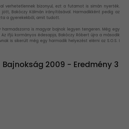
l verhetetlennek bizonyul, ezt a futamot is simán nyerték.
T. jött, Bakóczy Kálmán irányításával. Harmadikként pedig az
zta a gyerekekből, amit tudott.
gy harmadszorra is magyar bajnok legyen tengeren. Még egy
Az ifjú kormányos édesapja, Bakóczy Róbert újra a második
nak is sikerült még egy harmadik helyezést elérni az S.O.S. I
s Bajnokság 2009 - Eredmény 3