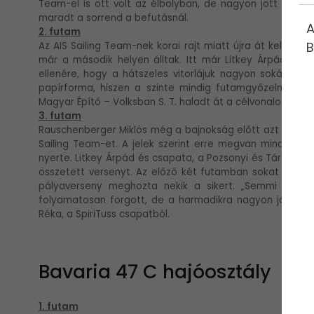
Team-el is ott volt az élbolyban, de nagyon jött fel a P
maradt a sorrend a befutásnál.
A
2. futam
B
Az AIS Sailing Team-nek korai rajt miatt újra át kellett 
már a második helyen álltak. Itt már Litkey Árpád veze
ellenére, hogy a hátszeles vitorlájuk nagyon sokára állt
papírforma, hiszen a szinte mindig futamgyőzelmeket p
Magyar Építő – Volksban S. T. haladt át a célvonalon, Litk
3. futam
Rauschenberger Miklós még a bajnokság előtt azt nyilat
Sailing Team-et. A jelek szerint erre megvan minden es
nyerte. Litkey Árpád és csapata, a Pozsonyi és Társai Ügy
összetett versenyt. Az előző két futamban sokat hibázot
pályaverseny meghozta nekik a sikert. „Semmi nem jöt
folyamatosan forgott, de a harmadikra nagyon jól egy
Réka, a SpiriTuss csapatból.
Bavaria 47 C hajóosztály
1. futam