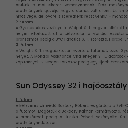
örülünk a mai sikeres versenynapnak. Erős mezőnybe
eredményünk igazolja, hogy érdemes volt eljönni és i
nincs vége, de jövőre is szeretnénk részt venni.” – mondt
2. futam
A Gyenes Ákos vezényelte Weight S. T. nagyon elhúzott 
helyen vitorlázott át a célvonalon a Mondial Assistan
bronzérmet pedig a BYC Fanatics S. T. szerezte, Hercsel Er
3. futam
A Weight S. T. magabiztosan nyerte a futamot, ezzel Gy
helyét. A Mondial Assistance Challeneger S. T., akárcsak 
kapitánnyal. A Tengeri Farkasok pedig egy újabb bronzérm
Sun Odyssey 32 i hajóosztály
1. futam
A kétszeres címvédő Bakóczy Róbert, és gárdája a SVE-C
a futamot. Mögöttük a Bakóczy Kálmán kormányozta, részben
A bronzérmet pedig a Huszka Róbert vezényelte Sail S
eredményhirdetésen.