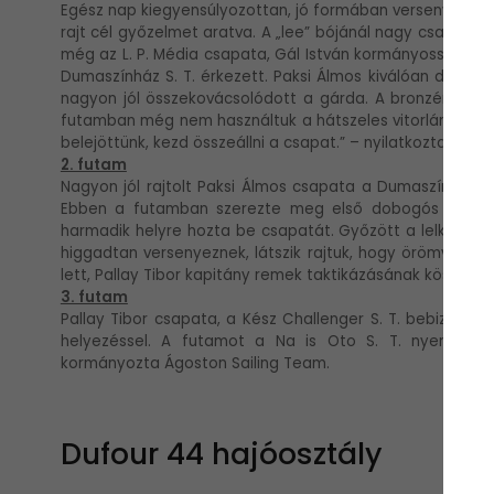
Egész nap kiegyensúlyozottan, jó formában versenyzett Pa
rajt cél győzelmet aratva. A „lee” bójánál nagy csatában
még az L. P. Média csapata, Gál István kormányossal is 
Dumaszínház S. T. érkezett. Paksi Álmos kiválóan dirigál
nagyon jól összekovácsolódott a gárda. A bronzérmes ped
futamban még nem használtuk a hátszeles vitorlánkat, 
belejöttünk, kezd összeállni a csapat.” – nyilatkozta Palla
2. futam
Nagyon jól rajtolt Paksi Álmos csapata a Dumaszínház S
Ebben a futamban szerezte meg első dobogós helyezés
harmadik helyre hozta be csapatát. Győzött a lelkes amat
higgadtan versenyeznek, látszik rajtuk, hogy örömvitorlá
lett, Pallay Tibor kapitány remek taktikázásának köszönh
3. futam
Pallay Tibor csapata, a Kész Challenger S. T. bebiztosí
helyezéssel. A futamot a Na is Oto S. T. nyerte, Cs
kormányozta Ágoston Sailing Team.
Dufour 44 hajóosztály