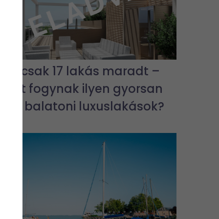
Már csak 17 lakás maradt –
miért fogynak ilyen gyorsan
az új balatoni luxuslakások?