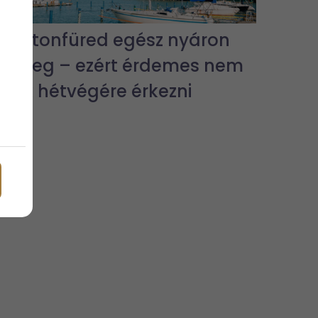
Balatonfüred egész nyáron
pezseg – ezért érdemes nem
csak hétvégére érkezni