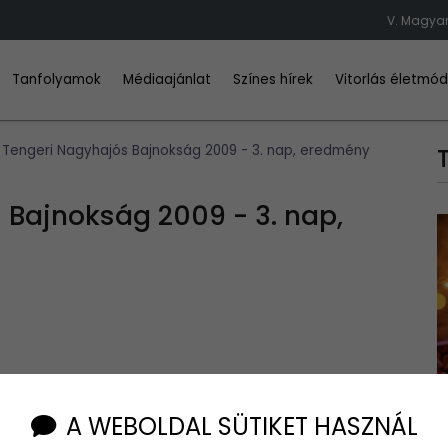
V. Magyar
Tanfolyamok
Médiaajánlat
Színes hírek
Vitorlás életmó
 Tengeri Nagyhajós Bajnokság 2009 - 3. nap, eredmény
 Bajnokság 2009 - 3. nap,
) harmadik napján három pályaversenyt rendeztek az öt
A WEBOLDAL SÜTIKET HASZNÁL
iai Biográd térségében. A reggeli 17 csomós szél napközben 6
tam után, összetettben a Bavaria 42 M hajóosztályban Litkey