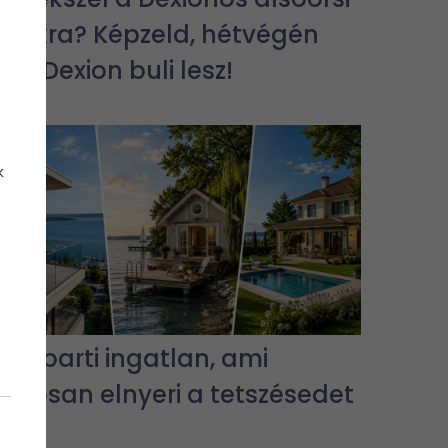
bulikra? Képzeld, hétvégén
jra Dexion buli lesz!
k
3 vízparti ingatlan, ami
biztosan elnyeri a tetszésedet