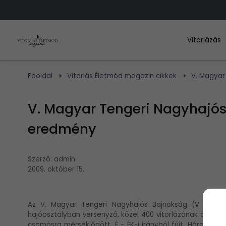
Vitorlázás
Főoldal
Vitorlás Életmód magazin cikkek
V. Magyar
V. Magyar Tengeri Nagyhajós
eredmény
Szerző:
admin
2009. október 15.
Az V. Magyar Tengeri Nagyhajós Bajnokság (V. MTNB
hajóosztályban versenyző, közel 400 vitorlázónak az adr
csomósra mérséklődött, É - ÉK-i irányból fújt. Három fu