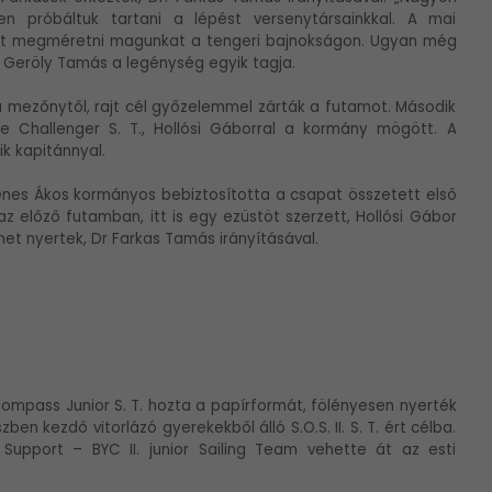
n próbáltuk tartani a lépést versenytársainkkal. A mai
smét megméretni magunkat a tengeri bajnokságon. Ugyan még
a Geröly Tamás a legénység egyik tagja.
a mezőnytől, rajt cél győzelemmel zárták a futamot. Második
ce Challenger S. T., Hollósi Gáborral a kormány mögött. A
ik kapitánnyal.
enes Ákos kormányos bebiztosította a csapat összetett első
az előző futamban, itt is egy ezüstöt szerzett, Hollósi Gábor
et nyertek, Dr Farkas Tamás irányításával.
ompass Junior S. T. hozta a papírformát, fölényesen nyerték
 kezdő vitorlázó gyerekekből álló S.O.S. II. S. T. ért célba.
upport – BYC II. junior Sailing Team vehette át az esti