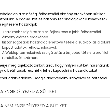
T. vezet. A Bavaria 47 C osztályban Pallay Tibor és a Kész
aranghy Csaba a Pureco Sailing Team-el van az első helyen. A
weboldalon a minőségi felhasználói élmény érdekében sütiket
S. T. az éllovas. Az utánpótlás mezőnyben, a Sun Odyssey
ú
y Róbert kormányossal.
sználunk. A cookie-kat és hasonló technológiákat a következők
segítésére használjuk:
Tartalmak szolgáltatása és fejlesztése a jobb felhasználói
élmény elérése érdekében
Biztonságosabb használat lehetővé tétele a sütikből az általun
 Bajnokság - 3. nap, eredmény
kapott adatok felhasználásával.
A Weblap termékeinek szolgáltatása és jobbá tétele a profillal
rendelkezők számára
merje meg tájékoztatónkat arról, hogy milyen sütiket használunk,
y a beállítások résznél ki lehet kapcsolni a használatukat.
rtner adatvédelem:
Google adatvédelmi irányelvei és feltételei
y
A ENGEDÉLYEZED A SÜTIKET
i olimpikon kormányossal; valamint a kilencszeres Kékszalag
A NEM ENGEDÉLYEZED A SÜTIKET
ttal. Ekkor még Kelemen Tamás az Adriatic Challenge Sailing