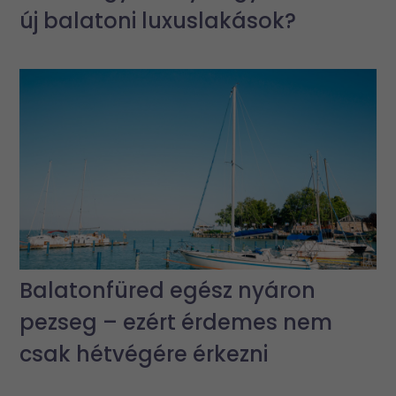
új balatoni luxuslakások?
Balatonfüred egész nyáron
pezseg – ezért érdemes nem
csak hétvégére érkezni