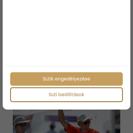
Na meg alázat és szorgalom! Gyerekkora óta
lehajtott fejjel melózott, és itt az eredménye.
Ráadásul ez az első olimpiája, fantasztikus jövő lehet
előtte. Ha négy év múlva Érdi Mária és Joni is el tud
indulni, abból valami csoda lehet. De az újabb
pontszerzés is bizonyítja, hogy a vitorlázás a
legfontosabb olimpiai sportágaink között van, a
legmagasabb polcon van a helye Magyarországon”
–
mondta Berecz Zsombor.
Jonatán évek óta testvérével készül. Vadnai
Benjámin, kétszeres olimpikon Marseille-ben is
stabil hátországot jelentett számára.
Sütik engedélyezése
Süti beállítások