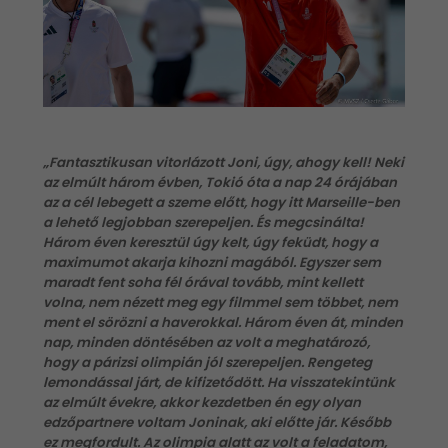
„Fantasztikusan vitorlázott Joni, úgy, ahogy kell! Neki
az elmúlt három évben, Tokió óta a nap 24 órájában
az a cél lebegett a szeme előtt, hogy itt Marseille-ben
a lehető legjobban szerepeljen. És megcsinálta!
Három éven keresztül úgy kelt, úgy feküdt, hogy a
maximumot akarja kihozni magából. Egyszer sem
maradt fent soha fél órával tovább, mint kellett
volna, nem nézett meg egy filmmel sem többet, nem
ment el sörözni a haverokkal. Három éven át, minden
nap, minden döntésében az volt a meghatározó,
hogy a párizsi olimpián jól szerepeljen. Rengeteg
lemondással járt, de kifizetődött. Ha visszatekintünk
az elmúlt évekre, akkor kezdetben én egy olyan
edzőpartnere voltam Joninak, aki előtte jár. Később
ez megfordult. Az olimpia alatt az volt a feladatom,