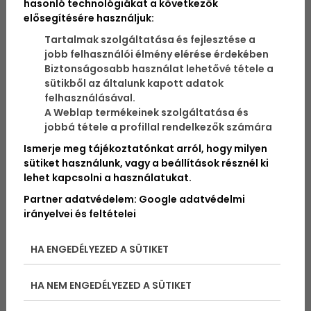
hasonló technológiákat a következők
elősegítésére használjuk:
Minden idők harmadik legelőkelőbb magyar
Tartalmak szolgáltatása és fejlesztése a
helyezését érte el vitorlázásban Vadnai Jonatán
jobb felhasználói élmény elérése érdekében
azzal, hogy negyedik helyen zárt a párizsi olimpián. A
Biztonságosabb használat lehetővé tétele a
26 éves, Európa-bajnoki ezüstérmes, balatonfüredi
sütikből az általunk kapott adatok
vitorlázó sporttörténelmet írt, mert a pontszerző
felhasználásával.
eredmény az egyszemélyes laser (jelenlegi nevén
A Weblap termékeinek szolgáltatása és
ILCA 7) hajóosztály valaha volt legjobb magyar
jobbá tétele a profillal rendelkezők számára
eredménye is egyben. Az élete első olimpiáján
rendkívül magabiztos versenyzéssel pontszerző
Ismerje meg tájékoztatónkat arról, hogy milyen
helyen végző sportoló még ki sem élvezte a sikert,
sütiket használunk, vagy a beállítások résznél ki
de máris a jövőre koncentrál és az öröm perceiben
lehet kapcsolni a használatukat.
azonnal ki is jelölte a következő célját: irány, Los
Partner adatvédelem:
Google adatvédelmi
Angeles!
irányelvei és feltételei
HA ENGEDÉLYEZED A SÜTIKET
HA NEM ENGEDÉLYEZED A SÜTIKET